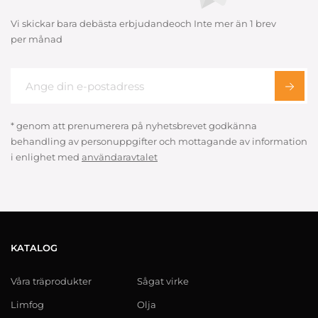
Vi skickar bara debästa erbjudandeoch Inte mer än 1 brev
per månad
* genom att prenumerera på nyhetsbrevet godkänna
behandling av personuppgifter och mottagande av information
i enlighet med
användaravtalet
KATALOG
Våra träprodukter
Sågat virke
Limfog
Olja