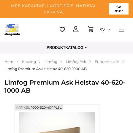
MER KARAKTÄR, LÄGRE PRIS. NATURAL
Se
mer
EKSKIVA.
SV
Tallinn
PRODUKTKATALOG
Leverans
Hem
Katalog
Limfog
Limfog Ask
Europeisk ask
Betalning
Limfog Premium Ask Helstav 40-620-1000 AB
Om företaget
Limfog Premium Ask Helstav 40-620-
Blogg
1000 AB
Kontakter
ARTIKEL:
1000-620-40-1PLSL