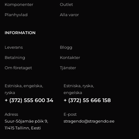
Komponenter
Outlet
Planhyvlad
Alla varor
INFORMATION
Leverans
Blogg
Betalning
Kontakter
Om företaget
Tjänster
Estniska, engelska,
Estniska, ryska,
ryska
engelska
+ (372) 555 600 34
+ (372) 55 666 158
Adress
E-post
Suur-Sõjamäe põik 9,
stragendo@stragendo.ee
11415 Tallinn, Eesti