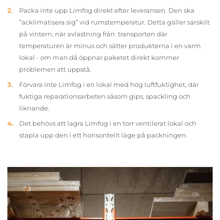
Packa inte upp Limfog direkt efter leveransen. Den ska
”acklimatisera sig” vid rumstemperatur. Detta gäller särskilt
på vintern, när avlastning från transporten där
temperaturen är minus och sätter produkterna i en varm
lokal - om man då öppnar paketet direkt kommer
problemen att uppstå.
Förvara inte Limfog i en lokal med hög luftfuktighet, där
fuktiga reparationsarbeten såsom gips, spackling och
liknande.
Det behövs att lagra Limfog i en torr ventilerat lokal och
stapla upp den i ett horisontellt läge på packningen.