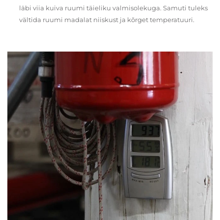
läbi viia kuiva ruumi täieliku valmisolekuga. Samuti tuleks
vältida ruumi madalat niiskust ja kõrget temperatuuri.