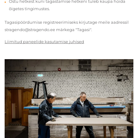
Ostu hetkest kuni tagastamise hetkeni tuleb kaupa hoida
õigetes tingimustes.
Tagasipöördumise registreerimiseks kirjutage meile aadressil
stragendo@stragendo.ee märkega "Tagasi".
Liimitud paneelide kasutamise juhised