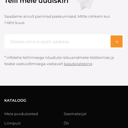
Telli meie uudiskiri
Saadame ainult parimad pakkumised. Mitte rohkem kui
1 täht kuus
* infolehe tellimisega nõustute isikuandmete töötlemise ja
teabe vastuvõtmisega vastavalt
kasutajaleping
KATALOOG
Meie puidutooted
Saematerjal
Liimpuit
Õli