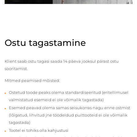
Ostu tagastamine
Klient saab ostu tagasi saada 14 päeva jooksul pärast ostu
sooritamist.
Mitmed peamised mõisted:
Ostetud toode peaks olema standardiseeritud (eritellimusel
valmistatud esemeid ei ole võimalik tagastada)
Esemed peavad olema samas seisukorras nagu enne ostmist
(lõigatud, lihvitud jne töödeldud puittooteid ei ole võimalik
tagastada)
Tootel ei tohiks olla kahjustusi