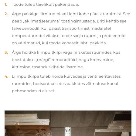
Toode tuleb täielikult pakendada.
Ärge pakkige liimitud plaati lahti kohe pärast tarnimist. See
peab „aklimatiseeruma” toatingimustega. Eriti kehtib see
talveperioodil, kui pärast transportimist madalatel
temperatuuridel viiakse toode sooja ruumi ja probleemid
on vältimatud, kui toode koheselt lahti pakkida.
Ärge hoidke liimpuitkilpi väga niisketes ruumides, kus
teostatakse „märgi” remonditöid, nagu krohvimine,
kittimine, tasanduskihtide lisamine.
Liimpuitkilpe tuleb hoida kuivades ja ventileeritavates
ruumides, horisontaalsetes pakkides võimaluse korral
pehmendatud alusel.