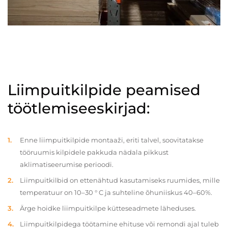
Liimpuitkilpide peamised
töötlemiseeskirjad:
Enne liimpuitkilpide montaaži, eriti talvel, soovitatakse
tööruumis kilpidele pakkuda nädala pikkust
aklimatiseerumise perioodi.
Liimpuitkilbid on ettenähtud kasutamiseks ruumides, mille
temperatuur on 10–30 ° C ja suhteline õhuniiskus 40–60%.
Ärge hoidke liimpuitkilpe kütteseadmete läheduses.
Liimpuitkilpidega töötamine ehituse või remondi ajal tuleb