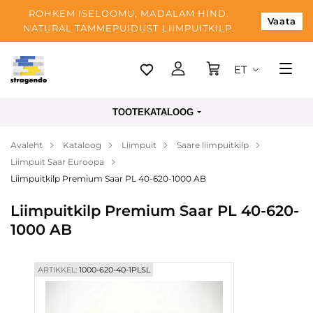
ROHKEM ISELOOMU, MADALAM HIND.
Vaata
NATURAL TAMMEPUIDUST LIIMPUITKILP.
ET
Tallinn
TOOTEKATALOOG
Tarnimine
Avaleht
Kataloog
Liimpuit
Saare liimpuitkilp
Makse
Liimpuit Saar Euroopa
Meist
Liimpuitkilp Premium Saar PL 40-620-1000 AB
Blogi
Liimpuitkilp Premium Saar PL 40-620-
1000 AB
Kontaktid
ARTIKKEL:
1000-620-40-1PLSL