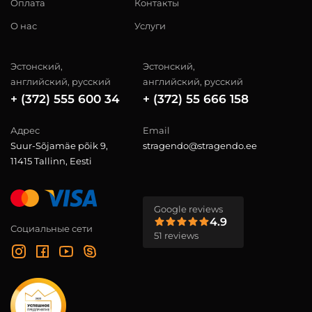
Оплата
Контакты
О нас
Услуги
Эстонский,
Эстонский,
английский, русский
английский, русский
+ (372) 555 600 34
+ (372) 55 666 158
Адрес
Email
Suur-Sõjamäe põik 9,
stragendo@stragendo.ee
11415 Tallinn, Eesti
Google reviews
4.9
Социальные сети
51 reviews