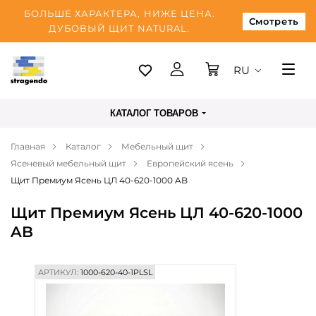
БОЛЬШЕ ХАРАКТЕРА, НИЖЕ ЦЕНА.
Смотреть
ДУБОВЫЙ ЩИТ NATURAL.
RU
Таллинн
КАТАЛОГ ТОВАРОВ
Доставка
Главная
Каталог
Мебельный щит
Оплата
Ясеневый мебельный щит
Европейский ясень
О нас
Щит Премиум Ясень ЦЛ 40-620-1000 AB
Блог
Щит Премиум Ясень ЦЛ 40-620-1000
AB
Контакты
АРТИКУЛ:
1000-620-40-1PLSL