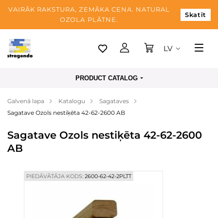
VAIRĀK RAKSTURA, ZEMĀKA CENA. NATURAL
Skatīt
OZOLA PLĀTNE.
LV
Tallina
PRODUCT CATALOG
Piegāde
Galvenā lapa
Katalogu
Sagataves
Apmaksa
Sagatave Ozols nestiķēta 42-62-2600 AB
Par mums
Sagatave Ozols nestiķēta 42-62-2600
Blogs
AB
Kontaktinformācija
PIEDĀVĀTĀJA KODS:
2600-62-42-2PLTT