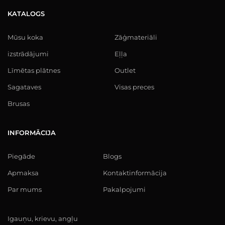
KATALOGS
Mūsu koka
Zāģmateriāli
izstrādājumi
Eļļa
Līmētas plātnes
Outlet
Sagataves
Visas preces
Brusas
INFORMĀCIJA
Piegāde
Blogs
Apmaksa
Kontaktinformācija
Par mums
Pakalpojumi
Igauņu, krievu, angļu