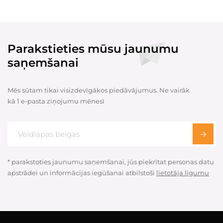
Parakstieties mūsu jaunumu
saņemšanai
Mēs sūtam tikai visizdevīgākos piedāvājumus. Ne vairāk
kā 1 e-pasta ziņojumu mēnesī
* parakstoties jaunumu saņemšanai, jūs piekrītat personas datu
apstrādei un informācijas iegūšanai atbilstoši
lietotāja līgumu