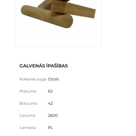
GALVENĀS ĪPAŠĪBAS
Koksnes suga
Ozols
Platums
62
Biezums
42
Garums
2600
Lamella
PL