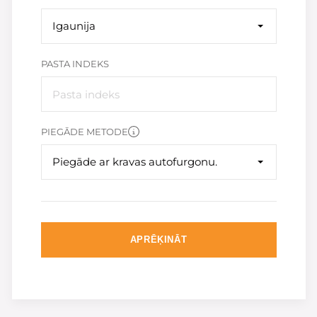
Igaunija
PASTA INDEKS
PIEGĀDE METODE
Piegāde ar kravas autofurgonu.
APRĒĶINĀT