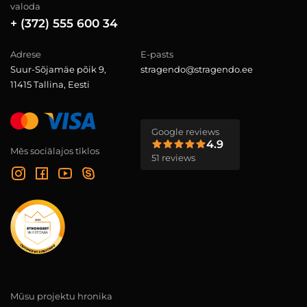
valoda
+ (372) 555 600 34
Adrese
E-pasts
Suur-Sõjamäe põik 9,
stragendo@stragendo.ee
11415 Tallina, Eesti
Google reviews
4.9
Mēs sociālajos tīklos
51 reviews
Mūsu projektu hronika