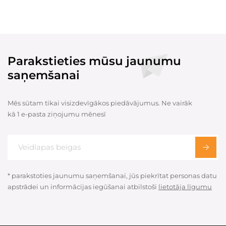
Parakstieties mūsu jaunumu
saņemšanai
Mēs sūtam tikai visizdevīgākos piedāvājumus. Ne vairāk
kā 1 e-pasta ziņojumu mēnesī
* parakstoties jaunumu saņemšanai, jūs piekrītat personas datu
apstrādei un informācijas iegūšanai atbilstoši
lietotāja līgumu