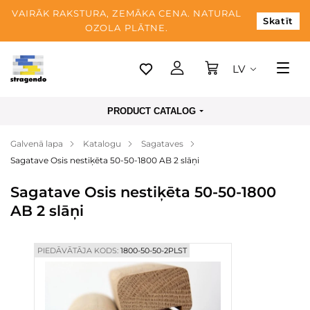
VAIRĀK RAKSTURA, ZEMĀKA CENA. NATURAL
Skatīt
OZOLA PLĀTNE.
LV
Tallina
PRODUCT CATALOG
Piegāde
Galvenā lapa
Katalogu
Sagataves
Apmaksa
Sagatave Osis nestiķēta 50-50-1800 AB 2 slāņi
Par mums
Sagatave Osis nestiķēta 50-50-1800
Blogs
AB 2 slāņi
Kontaktinformācija
PIEDĀVĀTĀJA KODS:
1800-50-50-2PLST