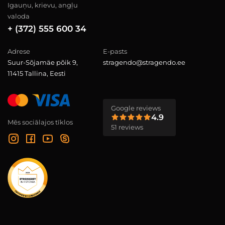
Igauņu, krievu, angļu
valoda
+ (372) 555 600 34
Adrese
E-pasts
Suur-Sõjamäe põik 9,
stragendo@stragendo.ee
11415 Tallina, Eesti
Google reviews
4.9
Mēs sociālajos tīklos
51 reviews