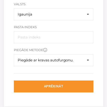
VALSTS
Igaunija
PASTA INDEKS
PIEGĀDE METODE
Piegāde ar kravas autofurgonu.
APRĒĶINĀT