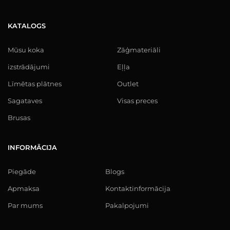
KATALOGS
Mūsu koka
Zāģmateriāli
izstrādājumi
Eļļa
Līmētas plātnes
Outlet
Sagataves
Visas preces
Brusas
INFORMĀCIJA
Piegāde
Blogs
Apmaksa
Kontaktinformācija
Par mums
Pakalpojumi