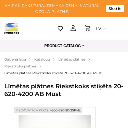
VAIRĀK RAKSTURA, ZEMĀKA CENA. NATURAL
Skatīt
OZOLA PLĀTNE.
LV
Tallina
PRODUCT CATALOG
Piegāde
Galvenā lapa
Katalogu
Līmētas plātnes
Apmaksa
Riekstkoka plātnes
Par mums
Līmētas plātnes Riekstkoks stiķēta 20-620-4200 AB Must
Blogs
Līmētas plātnes Riekstkoks stiķēta 20-
620-4200 AB Must
Kontaktinformācija
PIEDĀVĀTĀJA KODS:
4200-620-20-2SPHL