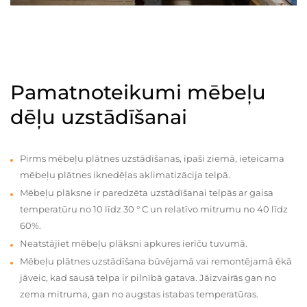
Pamatnoteikumi mēbeļu
dēļu uzstādīšanai
Pirms mēbeļu plātnes uzstādīšanas, īpaši ziemā, ieteicama
mēbeļu plātnes iknedēļas aklimatizācija telpā.
Mēbeļu plāksne ir paredzēta uzstādīšanai telpās ar gaisa
temperatūru no 10 līdz 30 ° C un relatīvo mitrumu no 40 līdz
60%.
Neatstājiet mēbeļu plāksni apkures ierīču tuvumā.
Mēbeļu plātnes uzstādīšana būvējamā vai remontējamā ēkā
jāveic, kad sausā telpa ir pilnībā gatava. Jāizvairās gan no
zema mitruma, gan no augstas istabas temperatūras.