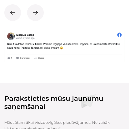
Parakstieties mūsu jaunumu
saņemšanai
Mēs sūtam tikai visizdevīgākos piedāvājumus. Ne vairāk
kā 1 e-pasta ziņojumu mēnesī