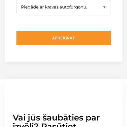
Piegāde ar kravas autofurgonu.
APRĒĶINĀT
Vai jūs šaubāties par
izvēli? Pasūtiet