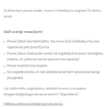
Ja klientam prece neder, viņam ir tiesības to atgriezt 14 dienu
laikā.
Daži svarīgi nosacījumi:
Precei jābūt standartizētai, tas nevar būt izstrādājums, kas
izgatavots pēc pasūtījuma
Precei jābūt tādā pašā veidā, kā iegādājoties preci (sazāģēta,
slīpēta utt. plātnes netiek pieņemtas atpakaļ)
Prece nedrīkst būt bojāta
No iegādes brīža un līdz atdošanas brīdim prece pienācīgi
jāuzglabā
Lai noformētu atgriešanu, rakstiet mums uz e-pastu
stragendo@stragendo.ee ar atzīmi “Atgriešana”.
Mēbeļu plātnes lietošanas instrukcija