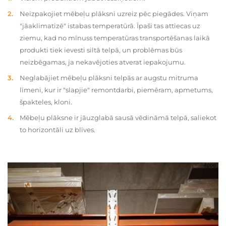
Neizpakojiet mēbeļu plāksni uzreiz pēc piegādes. Viņam
"jāaklimatizē" istabas temperatūrā. Īpaši tas attiecas uz
ziemu, kad no mīnuss temperatūras transportēšanas laikā
produkti tiek ievesti siltā telpā, un problēmas būs
neizbēgamas, ja nekavējoties atverat iepakojumu.
Neglabājiet mēbeļu plāksni telpās ar augstu mitruma
līmeni, kur ir "slapjie" remontdarbi, piemēram, apmetums,
špakteles, kloni.
Mēbeļu plāksne ir jāuzglabā sausā vēdināmā telpā, saliekot
to horizontāli uz blīves.