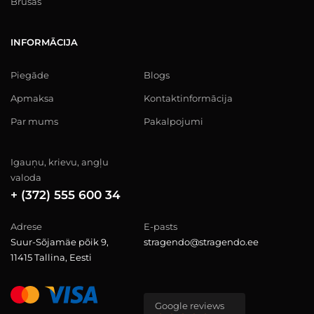
Brusas
INFORMĀCIJA
Piegāde
Blogs
Apmaksa
Kontaktinformācija
Par mums
Pakalpojumi
Igauņu, krievu, angļu
valoda
+ (372) 555 600 34
Adrese
E-pasts
Suur-Sõjamäe põik 9,
stragendo@stragendo.ee
11415 Tallina, Eesti
Google reviews