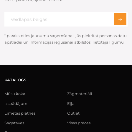
* parakstoties jaunumu saņemšanai, jūs piekrītat personas datu
apstrādei un informācijas iegūšanai atbilstoši
lietotāja līgumu
KATALOGS
Mūsu koka
Zāģmateriāli
izstrādājumi
Eļļa
Līmētas plātnes
Outlet
Sagataves
Visas preces