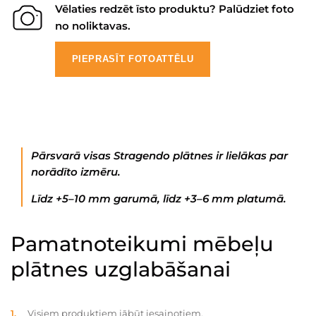
Vēlaties redzēt īsto produktu? Palūdziet foto
no noliktavas.
PIEPRASĪT FOTOATTĒLU
Pārsvarā visas Stragendo plātnes ir lielākas par
norādīto izmēru.
Līdz +5–10 mm garumā, līdz +3–6 mm platumā.
Pamatnoteikumi mēbeļu
plātnes uzglabāšanai
Visiem produktiem jābūt iesaiņotiem.