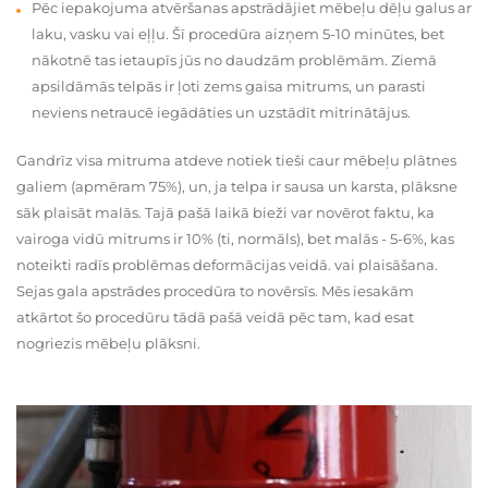
Pēc iepakojuma atvēršanas apstrādājiet mēbeļu dēļu galus ar
laku, vasku vai eļļu. Šī procedūra aizņem 5-10 minūtes, bet
nākotnē tas ietaupīs jūs no daudzām problēmām. Ziemā
apsildāmās telpās ir ļoti zems gaisa mitrums, un parasti
neviens netraucē iegādāties un uzstādīt mitrinātājus.
Gandrīz visa mitruma atdeve notiek tieši caur mēbeļu plātnes
galiem (apmēram 75%), un, ja telpa ir sausa un karsta, plāksne
sāk plaisāt malās. Tajā pašā laikā bieži var novērot faktu, ka
vairoga vidū mitrums ir 10% (ti, normāls), bet malās - 5-6%, kas
noteikti radīs problēmas deformācijas veidā. vai plaisāšana.
Sejas gala apstrādes procedūra to novērsīs. Mēs iesakām
atkārtot šo procedūru tādā pašā veidā pēc tam, kad esat
nogriezis mēbeļu plāksni.