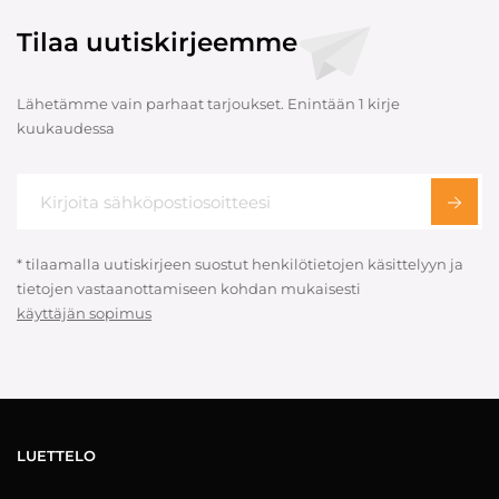
Tilaa uutiskirjeemme
Lähetämme vain parhaat tarjoukset. Enintään 1 kirje
kuukaudessa
* tilaamalla uutiskirjeen suostut henkilötietojen käsittelyyn ja
tietojen vastaanottamiseen kohdan mukaisesti
käyttäjän sopimus
LUETTELO