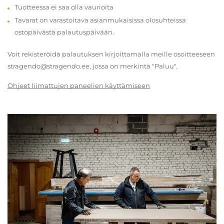
Tuotteessa ei saa olla vaurioita
Tavarat on varastoitava asianmukaisissa olosuhteissa
ostopäivästä palautuspäivään.
Voit rekisteröidä palautuksen kirjoittamalla meille osoitteeseen
stragendo@stragendo.ee, jossa on merkintä "Paluu".
Ohjeet liimattujen paneelien käyttämiseen