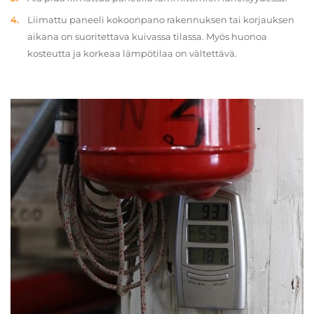
Liimattu paneeli kokoonpano rakennuksen tai korjauksen
aikana on suoritettava kuivassa tilassa. Myös huonoa
kosteutta ja korkeaa lämpötilaa on vältettävä.