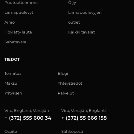
Puutuotteemme
Öljy
Liimapuulevyt
Liimapuulevyjen
Aihio
outlet
Höylätty lauta
Kaikki tavarat
Sahatavara
TIEDOT
Toimitus
Blogi
Maksu
Yhteystiedot
Yrityksen
Palvelut
Viro, Englanti, Venäjän
Viro, Venäjän, Englanti
+ (372) 555 600 34
+ (372) 55 666 158
Osoite
Sähköposti