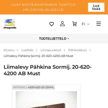
UUSI! KIINTEÄHINTAINEN TOIMITUS
Lue
lisää
HELSINGIN ALUEELLE
FI
Tallinn
TUOTELUETTELO
Toimitus
Etusivu
Luettelo
Liimapuulevyt
Pähkinälevyt
Maksu
Liimalevy Pähkina Sormij. 20-620-4200 AB Must
Yrityksen
Liimalevy Pähkina Sormij. 20-620-
Blogi
4200 AB Must
Yhteystiedot
ARTIKKELI:
4200-620-20-2SPHL