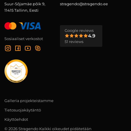
Suur-Sõjamäe põik 9,
stragendo@stragendo.ee
11415 Tallinn, Eesti
Google reviews
4.9
Sosiaaliset verkostot
51 reviews
Galleria projekteistamme
Tietosuojakäytäntö
Käyttöehdot
© 2026 Stragendo Kaikki oikeudet pidätetään