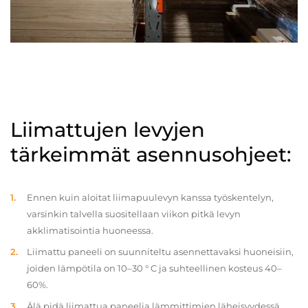
Liimattujen levyjen
tärkeimmät asennusohjeet:
Ennen kuin aloitat liimapuulevyn kanssa työskentelyn,
varsinkin talvella suositellaan viikon pitkä levyn
akklimatisointia huoneessa.
Liimattu paneeli on suunniteltu asennettavaksi huoneisiin,
joiden lämpötila on 10–30 ° C ja suhteellinen kosteus 40–
60%.
Älä pidä liimattua paneelia lämmittimien läheisyydessä.