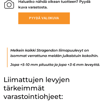
Haluatko nähdä oikean tuotteen? Pyydä
kuva varastosta.
PYYDÄ VALOKUVA
Melkein kaikki Stragendon liimapuulevyt on
isommat verrattuna meidän julkaistuin kokoihin.
Jopa +5-10 mm pituutta ja jopa +3-6 mm leveyttä.
Liimattujen levyjen
tärkeimmät
varastointiohjeet: