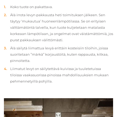
Koko tuote on pakattava.
Älä irrota levyn pakkausta heti toimituksen jälkeen. Sen
täytyy ‘mukautua’ huoneenlämpötilassa. Se on erityisen
välttämätöntä talvella, kun tuote kuljetetaan matalasta
korkeaan lämpötilaan, ja ongelmat ovat väistämättömiä, jos
purat pakkauksen välittömästi.
Älä säilytä liimattua levyä erittäin kosteisiin tiloihin, joissa
suoritetaan ”märkä” korjaustöitä, kuten rappausta, kitkaa,
pinnoitetta.
Liimatut levyt on säilytettävä kuivissa ja tuuletetuissa
tiloissa vaakasuorissa pinoissa mahdollisuuksien mukaan
pehmennetyillä pohjilla.