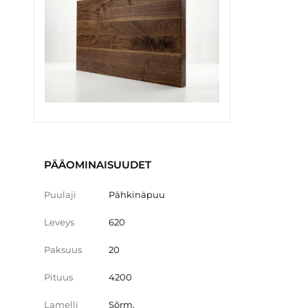
PÄÄOMINAISUUDET
Puulaji
Pähkinäpuu
Leveys
620
Paksuus
20
Pituus
4200
Lamelli
Sõrm.