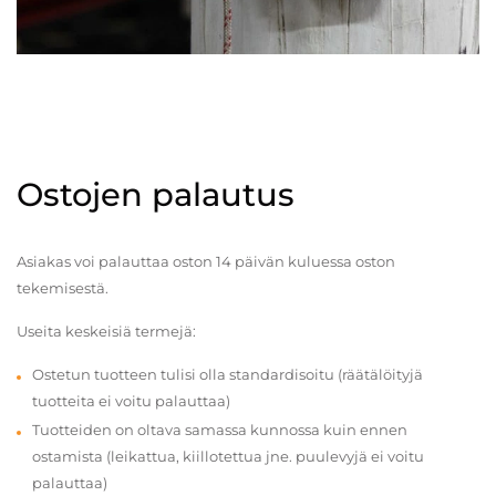
Ostojen palautus
Asiakas voi palauttaa oston 14 päivän kuluessa oston
tekemisestä.
Useita keskeisiä termejä:
Ostetun tuotteen tulisi olla standardisoitu (räätälöityjä
tuotteita ei voitu palauttaa)
Tuotteiden on oltava samassa kunnossa kuin ennen
ostamista (leikattua, kiillotettua jne. puulevyjä ei voitu
palauttaa)