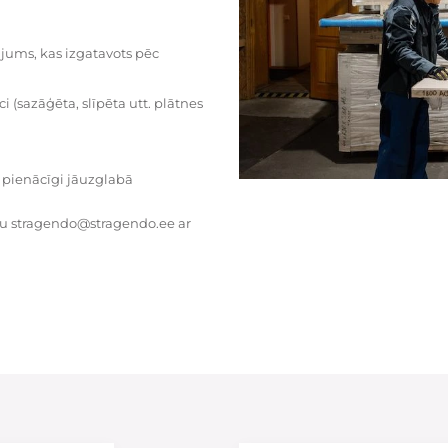
dājums, kas izgatavots pēc
i (sazāģēta, slīpēta utt. plātnes
 pienācīgi jāuzglabā
tu stragendo@stragendo.ee ar