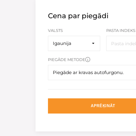
Cena par piegādi
VALSTS
PASTA INDEKS
Igaunija
PIEGĀDE METODE
Piegāde ar kravas autofurgonu.
APRĒĶINĀT