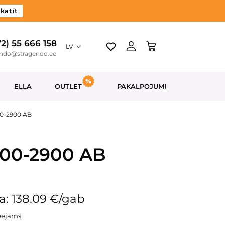
katīt
72) 55 666 158
LV
endo@stragendo.ee
EĻĻA
OUTLET
PAKALPOJUMI
00-2900 AB
600-2900 AB
a: 138.09 €/gab
eejams