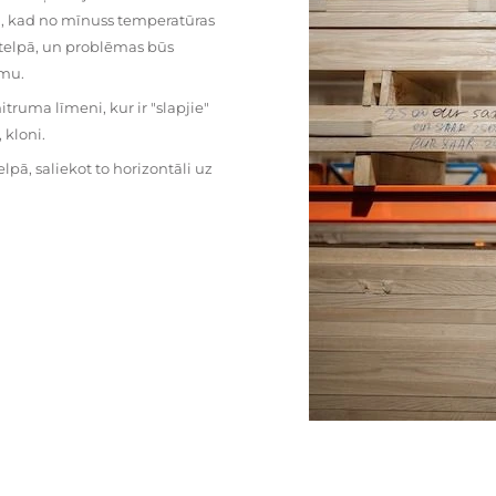
mu, kad no mīnuss temperatūras
ā telpā, un problēmas būs
umu.
ruma līmeni, kur ir "slapjie"
kloni.
pā, saliekot to horizontāli uz