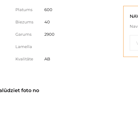
Platums
600
NA
Biezums
40
Nav 
Garums
2900
Lamella
Kvalitāte
AB
alūdziet foto no