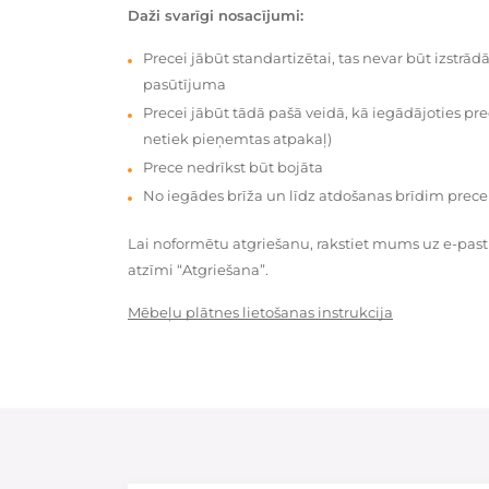
Daži svarīgi nosacījumi:
Precei jābūt standartizētai, tas nevar būt izstrā
pasūtījuma
Precei jābūt tādā pašā veidā, kā iegādājoties prec
netiek pieņemtas atpakaļ)
Prece nedrīkst būt bojāta
No iegādes brīža un līdz atdošanas brīdim prece
Lai noformētu atgriešanu, rakstiet mums uz e-pas
atzīmi “Atgriešana”.
Mēbeļu plātnes lietošanas instrukcija