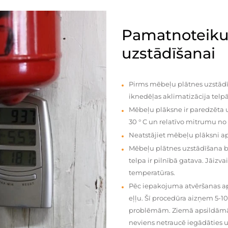
Pamatnoteiku
uzstādīšanai
Pirms mēbeļu plātnes uzstādī
iknedēļas aklimatizācija telpā
Mēbeļu plāksne ir paredzēta u
30 ° C un relatīvo mitrumu no
Neatstājiet mēbeļu plāksni a
Mēbeļu plātnes uzstādīšana 
telpa ir pilnībā gatava. Jāiz
temperatūras.
Pēc iepakojuma atvēršanas aps
eļļu. Šī procedūra aizņem 5-1
problēmām. Ziemā apsildāmās 
neviens netraucē iegādāties u