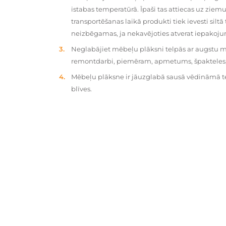
istabas temperatūrā. Īpaši tas attiecas uz zie
transportēšanas laikā produkti tiek ievesti silt
neizbēgamas, ja nekavējoties atverat iepakoj
Neglabājiet mēbeļu plāksni telpās ar augstu mit
remontdarbi, piemēram, apmetums, špakteles, 
Mēbeļu plāksne ir jāuzglabā sausā vēdināmā tel
blīves.