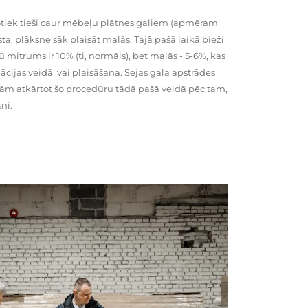
tiek tieši caur mēbeļu plātnes galiem (apmēram
rsta, plāksne sāk plaisāt malās. Tajā pašā laikā bieži
ū mitrums ir 10% (ti, normāls), bet malās - 5-6%, kas
cijas veidā. vai plaisāšana. Sejas gala apstrādes
kām atkārtot šo procedūru tādā pašā veidā pēc tam,
ni.