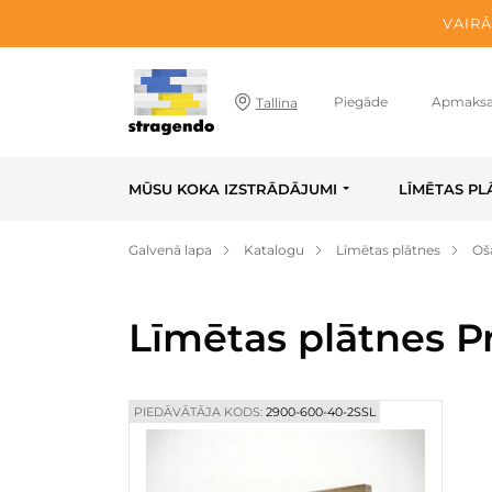
VAIRĀ
Piegāde
Apmaks
Tallina
MŪSU KOKA IZSTRĀDĀJUMI
LĪMĒTAS PL
Galvenā lapa
Katalogu
Līmētas plātnes
Oš
Līmētas plātnes P
PIEDĀVĀTĀJA KODS:
2900-600-40-2SSL