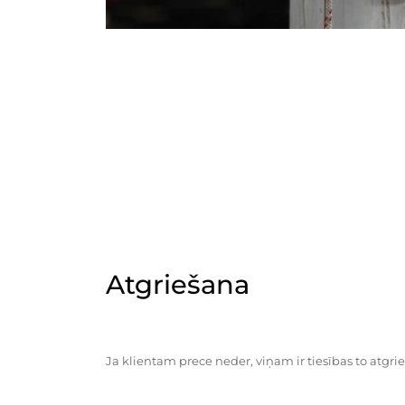
Atgriešana
Ja klientam prece neder, viņam ir tiesības to atgrie