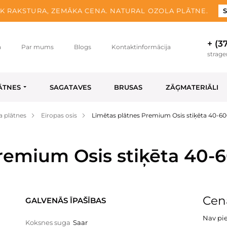
K RAKSTURA, ZEMĀKA CENA. NATURAL OZOLA PLĀTNE.
S
+ (3
a
Par mums
Blogs
Kontaktinformācija
strag
ĀTNES
SAGATAVES
BRUSAS
ZĀĢMATERIĀLI
a plātnes
Eiropas osis
Līmētas plātnes Premium Osis stiķēta 40-6
remium Osis stiķēta 40-
Cen
GALVENĀS ĪPAŠĪBAS
Nav pi
Koksnes suga
Saar