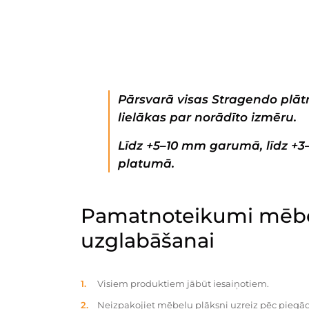
Pārsvarā visas Stragendo plātn
lielākas par norādīto izmēru.
Līdz +5–10 mm garumā, līdz +
platumā.
Pamatnoteikumi mēbe
uzglabāšanai
Visiem produktiem jābūt iesaiņotiem.
Neizpakojiet mēbeļu plāksni uzreiz pēc piegād