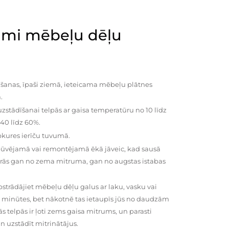
mi mēbeļu dēļu
šanas, īpaši ziemā, ieteicama mēbeļu plātnes
.
zstādīšanai telpās ar gaisa temperatūru no 10 līdz
 40 līdz 60%.
pkures ierīču tuvumā.
būvējamā vai remontējamā ēkā jāveic, kad sausā
vairās gan no zema mitruma, gan no augstas istabas
trādājiet mēbeļu dēļu galus ar laku, vasku vai
0 minūtes, bet nākotnē tas ietaupīs jūs no daudzām
telpās ir ļoti zems gaisa mitrums, un parasti
n uzstādīt mitrinātājus.