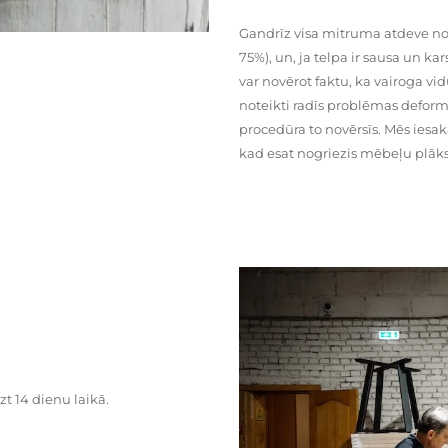
Gandrīz visa mitruma atdeve no
75%), un, ja telpa ir sausa un ka
var novērot faktu, ka vairoga vid
noteikti radīs problēmas deformā
procedūra to novērsīs. Mēs iesa
kad esat nogriezis mēbeļu plāks
zt 14 dienu laikā.