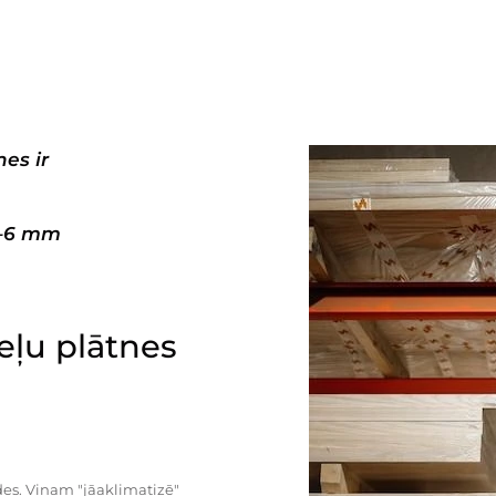
es ir
3–6 mm
ļu plātnes
es. Viņam "jāaklimatizē"