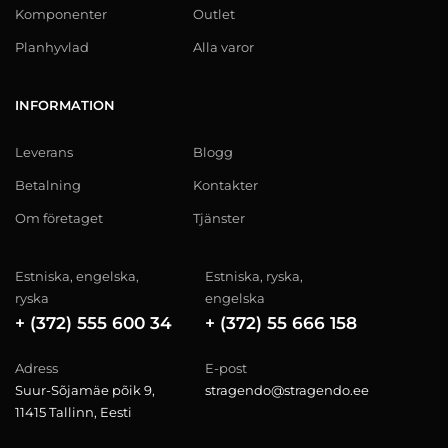
Komponenter
Outlet
Planhyvlad
Alla varor
INFORMATION
Leverans
Blogg
Betalning
Kontakter
Om företaget
Tjänster
Estniska, engelska,
Estniska, ryska,
ryska
engelska
+ (372) 555 600 34
+ (372) 55 666 158
Adress
E-post
Suur-Sõjamäe põik 9,
stragendo@stragendo.ee
11415 Tallinn, Eesti