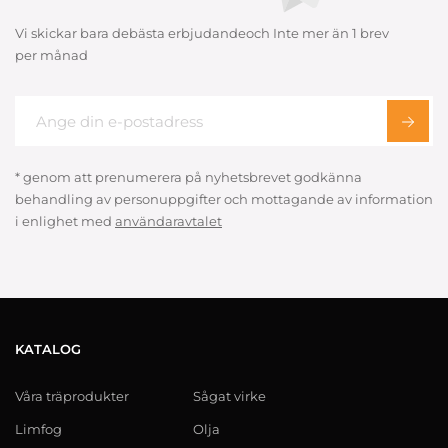
Vi skickar bara debästa erbjudandeoch Inte mer än 1 brev
per månad
* genom att prenumerera på nyhetsbrevet godkänna
behandling av personuppgifter och mottagande av information
i enlighet med
användaravtalet
KATALOG
Våra träprodukter
Sågat virke
Limfog
Olja