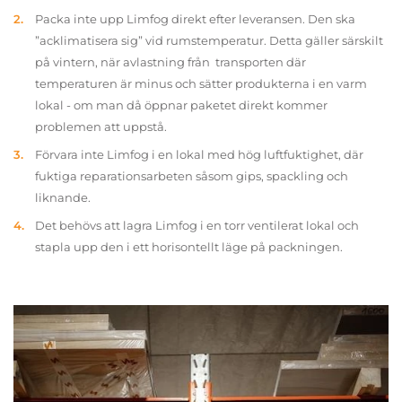
Packa inte upp Limfog direkt efter leveransen. Den ska
”acklimatisera sig” vid rumstemperatur. Detta gäller särskilt
på vintern, när avlastning från transporten där
temperaturen är minus och sätter produkterna i en varm
lokal - om man då öppnar paketet direkt kommer
problemen att uppstå.
Förvara inte Limfog i en lokal med hög luftfuktighet, där
fuktiga reparationsarbeten såsom gips, spackling och
liknande.
Det behövs att lagra Limfog i en torr ventilerat lokal och
stapla upp den i ett horisontellt läge på packningen.