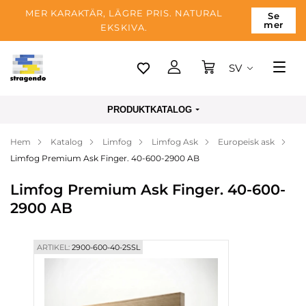
MER KARAKTÄR, LÄGRE PRIS. NATURAL
Se
mer
EKSKIVA.
SV
Tallinn
PRODUKTKATALOG
Leverans
Hem
Katalog
Limfog
Limfog Ask
Europeisk ask
Betalning
Limfog Premium Ask Finger. 40-600-2900 AB
Om företaget
Limfog Premium Ask Finger. 40-600-
Blogg
2900 AB
Kontakter
ARTIKEL:
2900-600-40-2SSL