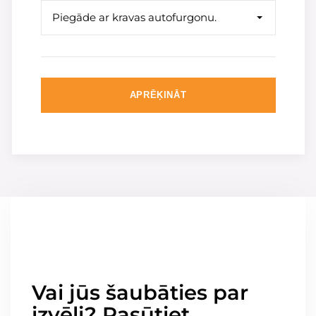
Piegāde ar kravas autofurgonu.
APRĒĶINĀT
Vai jūs šaubāties par
izvēli? Pasūtiet