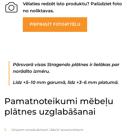
Vēlaties redzēt īsto produktu? Palūdziet foto
no noliktavas.
PIEPRASĪT FOTOATTĒLU
Pārsvarā visas Stragendo plātnes ir lielākas par
norādīto izmēru.
Līdz +5–10 mm garumā, līdz +3–6 mm platumā.
Pamatnoteikumi mēbeļu
plātnes uzglabāšanai
Visiem produktiem jābūt iesaiņotiem.