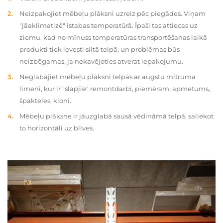
Neizpakojiet mēbeļu plāksni uzreiz pēc piegādes. Viņam
"jāaklimatizē" istabas temperatūrā. Īpaši tas attiecas uz
ziemu, kad no mīnuss temperatūras transportēšanas laikā
produkti tiek ievesti siltā telpā, un problēmas būs
neizbēgamas, ja nekavējoties atverat iepakojumu.
Neglabājiet mēbeļu plāksni telpās ar augstu mitruma
līmeni, kur ir "slapjie" remontdarbi, piemēram, apmetums,
špakteles, kloni.
Mēbeļu plāksne ir jāuzglabā sausā vēdināmā telpā, saliekot
to horizontāli uz blīves.