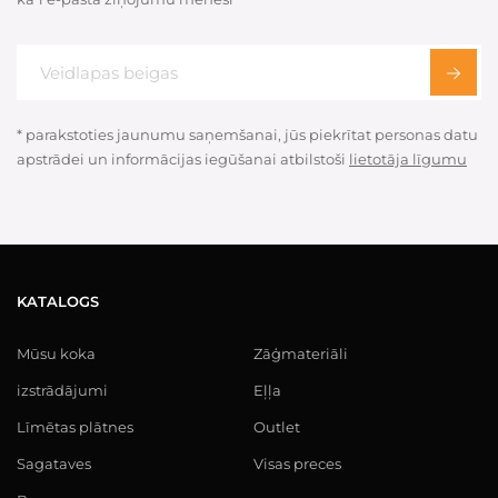
* parakstoties jaunumu saņemšanai, jūs piekrītat personas datu
apstrādei un informācijas iegūšanai atbilstoši
lietotāja līgumu
KATALOGS
Mūsu koka
Zāģmateriāli
izstrādājumi
Eļļa
Līmētas plātnes
Outlet
Sagataves
Visas preces