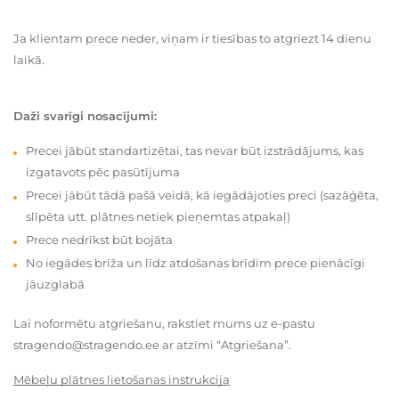
Ja klientam prece neder, viņam ir tiesības to atgriezt 14 dienu
laikā.
Daži svarīgi nosacījumi:
Precei jābūt standartizētai, tas nevar būt izstrādājums, kas
izgatavots pēc pasūtījuma
Precei jābūt tādā pašā veidā, kā iegādājoties preci (sazāģēta,
slīpēta utt. plātnes netiek pieņemtas atpakaļ)
Prece nedrīkst būt bojāta
No iegādes brīža un līdz atdošanas brīdim prece pienācīgi
jāuzglabā
Lai noformētu atgriešanu, rakstiet mums uz e-pastu
stragendo@stragendo.ee ar atzīmi “Atgriešana”.
Mēbeļu plātnes lietošanas instrukcija