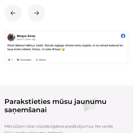
Parakstieties mūsu jaunumu
saņemšanai
Mēs sūtam tikai visizdevīgākos piedāvājumus. Ne vairāk
kā 1 e-pasta ziņojumu mēnesī