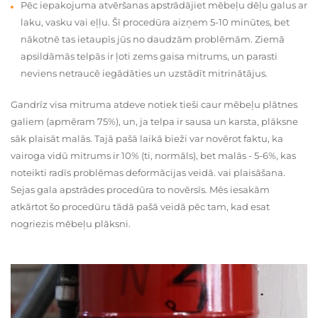
Pēc iepakojuma atvēršanas apstrādājiet mēbeļu dēļu galus ar
laku, vasku vai eļļu. Šī procedūra aizņem 5-10 minūtes, bet
nākotnē tas ietaupīs jūs no daudzām problēmām. Ziemā
apsildāmās telpās ir ļoti zems gaisa mitrums, un parasti
neviens netraucē iegādāties un uzstādīt mitrinātājus.
Gandrīz visa mitruma atdeve notiek tieši caur mēbeļu plātnes
galiem (apmēram 75%), un, ja telpa ir sausa un karsta, plāksne
sāk plaisāt malās. Tajā pašā laikā bieži var novērot faktu, ka
vairoga vidū mitrums ir 10% (ti, normāls), bet malās - 5-6%, kas
noteikti radīs problēmas deformācijas veidā. vai plaisāšana.
Sejas gala apstrādes procedūra to novērsīs. Mēs iesakām
atkārtot šo procedūru tādā pašā veidā pēc tam, kad esat
nogriezis mēbeļu plāksni.