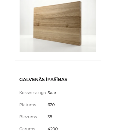
GALVENĀS ĪPAŠĪBAS
Koksnes suga
Saar
Platums
620
Biezums
38
Garums
4200