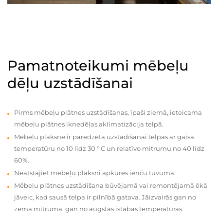
Pamatnoteikumi mēbeļu
dēļu uzstādīšanai
Pirms mēbeļu plātnes uzstādīšanas, īpaši ziemā, ieteicama
mēbeļu plātnes iknedēļas aklimatizācija telpā.
Mēbeļu plāksne ir paredzēta uzstādīšanai telpās ar gaisa
temperatūru no 10 līdz 30 ° C un relatīvo mitrumu no 40 līdz
60%.
Neatstājiet mēbeļu plāksni apkures ierīču tuvumā.
Mēbeļu plātnes uzstādīšana būvējamā vai remontējamā ēkā
jāveic, kad sausā telpa ir pilnībā gatava. Jāizvairās gan no
zema mitruma, gan no augstas istabas temperatūras.