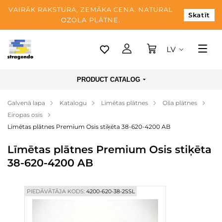
VAIRĀK RAKSTURA, ZEMĀKA CENA. NATURAL
Skatīt
OZOLA PLĀTNE.
LV
Tallina
PRODUCT CATALOG
Piegāde
Galvenā lapa
Katalogu
Līmētas plātnes
Oša plātnes
Apmaksa
Eiropas osis
Par mums
Līmētas plātnes Premium Osis stiķēta 38-620-4200 AB
Blogs
Līmētas plātnes Premium Osis stiķēta
38-620-4200 AB
Kontaktinformācija
PIEDĀVĀTĀJA KODS:
4200-620-38-2SSL