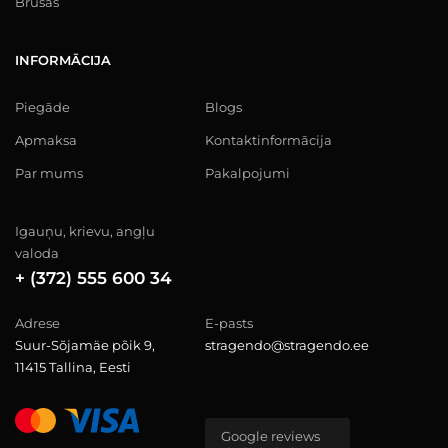
Brusas
INFORMĀCIJA
Piegāde
Blogs
Apmaksa
Kontaktinformācija
Par mums
Pakalpojumi
Igauņu, krievu, angļu
valoda
+ (372) 555 600 34
Adrese
E-pasts
Suur-Sõjamäe põik 9,
stragendo@stragendo.ee
11415 Tallina, Eesti
Google reviews