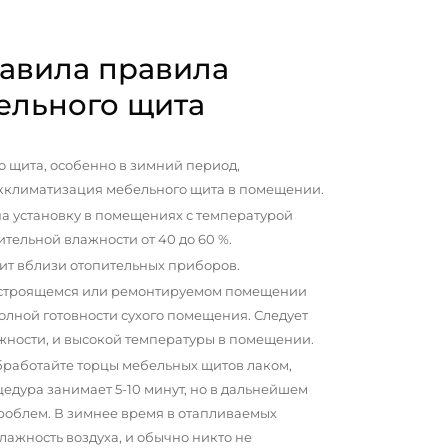
авила правила
ельного щита
 щита, особенно в зимний период,
кклиматизация мебельного щита в помещении.
а установку в помещениях с температурой
сительной влажности от 40 до 60 %.
ит вблизи отопительных приборов.
 строящемся или ремонтируемом помещении
олной готовности сухого помещения. Следует
жности, и высокой температуры в помещении.
бработайте торцы мебельных щитов лаком,
цедура занимает 5-10 минут, но в дальнейшем
проблем. В зимнее время в отапливаемых
ажность воздуха, и обычно никто не