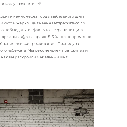
нтажом увлажнителей.
сходит именно через торцы мебельного щита
и сухо и жарко, щит начинает трескаться по
о наблюдать тот факт, что в середине щита
 нормальная), а на краях- 5-6 %, что непременно
обления или растрескивания. Процедура
того избежать. Мы рекомендуем повторять эту
о, как вы раскроили мебельный щит.