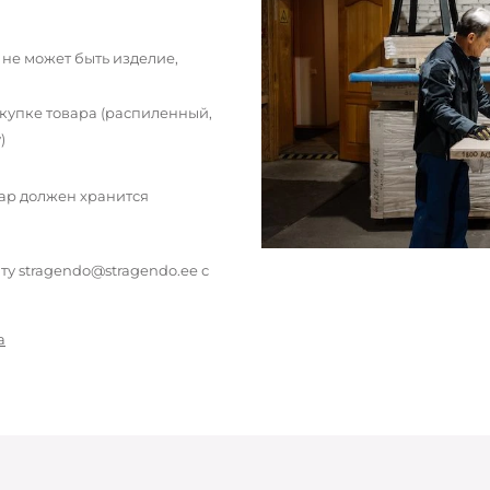
 не может быть изделие,
окупке товара (распиленный,
)
вар должен хранится
у stragendo@stragendo.ee с
а