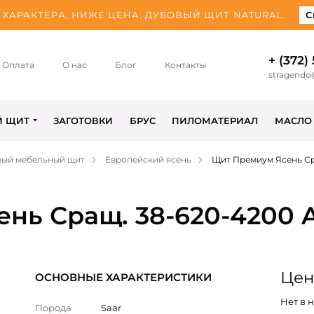
ХАРАКТЕРА, НИЖЕ ЦЕНА. ДУБОВЫЙ ЩИТ NATURAL.
С
+ (372)
Оплата
О нас
Блог
Контакты
stragendo
Й ЩИТ
ЗАГОТОВКИ
БРУС
ПИЛОМАТЕРИАЛ
МАСЛО
вый мебельный щит
Европейский ясень
Щит Премиум Ясень Ср
нь Сращ. 38-620-4200 
Цена
ОСНОВНЫЕ ХАРАКТЕРИСТИКИ
Нет в 
Порода
Saar