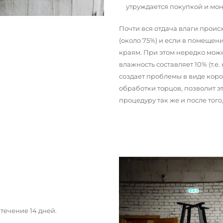
утруждается покупкой и мо
Почти вся отдача влаги прои
(около 75%) и если в помещени
краям. При этом нередко можн
влажность составляет 10% (т.е.
создает проблемы в виде кор
обработки торцов, позволит э
процедуру так же и после тог
течение 14 дней.