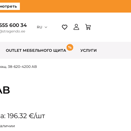
мотреть
 555 600 34
RU
@stragendo.ee
OUTLET МЕБЕЛЬНОГО ЩИТА
УСЛУГИ
ащ. 38-620-4200 AB
AB
: 196.32 €/шт
наличии