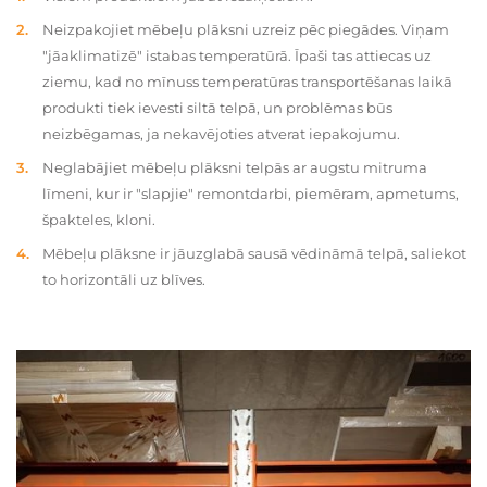
Neizpakojiet mēbeļu plāksni uzreiz pēc piegādes. Viņam
"jāaklimatizē" istabas temperatūrā. Īpaši tas attiecas uz
ziemu, kad no mīnuss temperatūras transportēšanas laikā
produkti tiek ievesti siltā telpā, un problēmas būs
neizbēgamas, ja nekavējoties atverat iepakojumu.
Neglabājiet mēbeļu plāksni telpās ar augstu mitruma
līmeni, kur ir "slapjie" remontdarbi, piemēram, apmetums,
špakteles, kloni.
Mēbeļu plāksne ir jāuzglabā sausā vēdināmā telpā, saliekot
to horizontāli uz blīves.