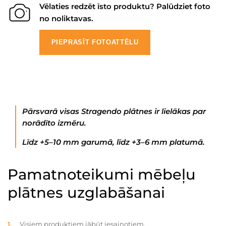
Vēlaties redzēt īsto produktu? Palūdziet foto
no noliktavas.
PIEPRASĪT FOTOATTĒLU
Pārsvarā visas Stragendo plātnes ir lielākas par
norādīto izmēru.
Līdz +5–10 mm garumā, līdz +3–6 mm platumā.
Pamatnoteikumi mēbeļu
plātnes uzglabāšanai
Visiem produktiem jābūt iesaiņotiem.