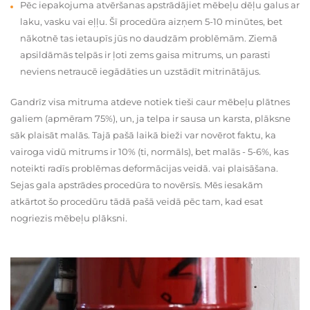
Pēc iepakojuma atvēršanas apstrādājiet mēbeļu dēļu galus ar
laku, vasku vai eļļu. Šī procedūra aizņem 5-10 minūtes, bet
nākotnē tas ietaupīs jūs no daudzām problēmām. Ziemā
apsildāmās telpās ir ļoti zems gaisa mitrums, un parasti
neviens netraucē iegādāties un uzstādīt mitrinātājus.
Gandrīz visa mitruma atdeve notiek tieši caur mēbeļu plātnes
galiem (apmēram 75%), un, ja telpa ir sausa un karsta, plāksne
sāk plaisāt malās. Tajā pašā laikā bieži var novērot faktu, ka
vairoga vidū mitrums ir 10% (ti, normāls), bet malās - 5-6%, kas
noteikti radīs problēmas deformācijas veidā. vai plaisāšana.
Sejas gala apstrādes procedūra to novērsīs. Mēs iesakām
atkārtot šo procedūru tādā pašā veidā pēc tam, kad esat
nogriezis mēbeļu plāksni.