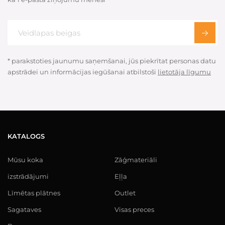
* parakstoties jaunumu saņemšanai, jūs piekrītat personas datu
apstrādei un informācijas iegūšanai atbilstoši
lietotāja līgumu
KATALOGS
Mūsu koka
Zāģmateriāli
izstrādājumi
Eļļa
Līmētas plātnes
Outlet
Sagataves
Visas preces