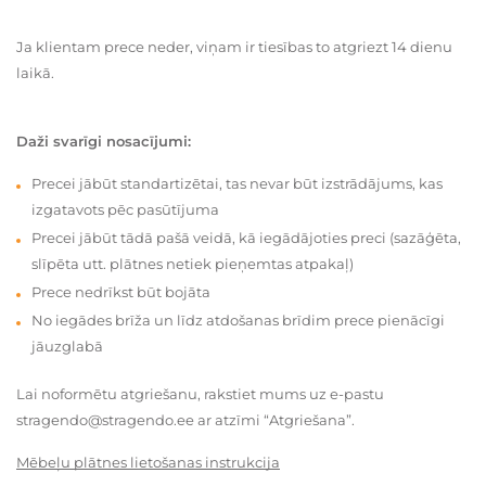
Ja klientam prece neder, viņam ir tiesības to atgriezt 14 dienu
laikā.
Daži svarīgi nosacījumi:
Precei jābūt standartizētai, tas nevar būt izstrādājums, kas
izgatavots pēc pasūtījuma
Precei jābūt tādā pašā veidā, kā iegādājoties preci (sazāģēta,
slīpēta utt. plātnes netiek pieņemtas atpakaļ)
Prece nedrīkst būt bojāta
No iegādes brīža un līdz atdošanas brīdim prece pienācīgi
jāuzglabā
Lai noformētu atgriešanu, rakstiet mums uz e-pastu
stragendo@stragendo.ee ar atzīmi “Atgriešana”.
Mēbeļu plātnes lietošanas instrukcija