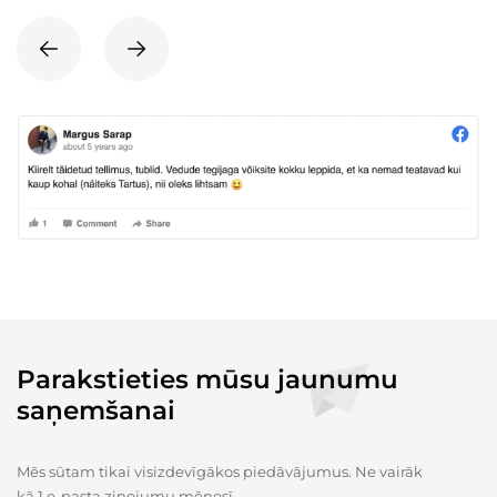
Parakstieties mūsu jaunumu
saņemšanai
Mēs sūtam tikai visizdevīgākos piedāvājumus. Ne vairāk
kā 1 e-pasta ziņojumu mēnesī