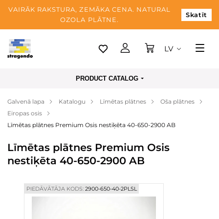
VAIRĀK RAKSTURA, ZEMĀKA CENA. NATURAL
Skatīt
OZOLA PLĀTNE.
LV
Tallina
PRODUCT CATALOG
Piegāde
Galvenā lapa
Katalogu
Līmētas plātnes
Oša plātnes
Apmaksa
Eiropas osis
Par mums
Līmētas plātnes Premium Osis nestiķēta 40-650-2900 AB
Blogs
Līmētas plātnes Premium Osis
nestiķēta 40-650-2900 AB
Kontaktinformācija
PIEDĀVĀTĀJA KODS:
2900-650-40-2PLSL