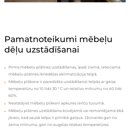
Pamatnoteikumi mēbeļu
dēļu uzstādīšanai
Pirms mēbeļu plātnes uzstādīšanas, īpaši ziemā, ieteicama
mēbeļu plātnes iknedēļas aklimatizācija telpā.
Mēbeļu plāksne ir paredzēta uzstādīšanai telpās ar gaisa
temperatūru no 10 līdz 30 ° C un relatīvo mitrumu no 40 līdz
60%.
Neatstājiet mēbeļu plāksni apkures ierīču tuvumā.
Mēbeļu plātnes uzstādīšana būvējamā vai remontējamā ēkā
jāveic, kad sausā telpa ir pilnībā gatava. Jāizvairās gan no
zema mitruma, gan no augstas istabas temperatūras.