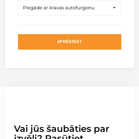
Piegāde ar kravas autofurgonu.
APRĒĶINĀT
Vai jūs šaubāties par
izvēli? Pasūtiet