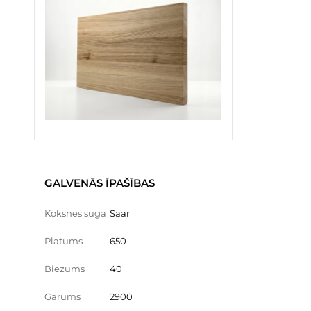
GALVENĀS ĪPAŠĪBAS
Koksnes suga
Saar
Platums
650
Biezums
40
Garums
2900