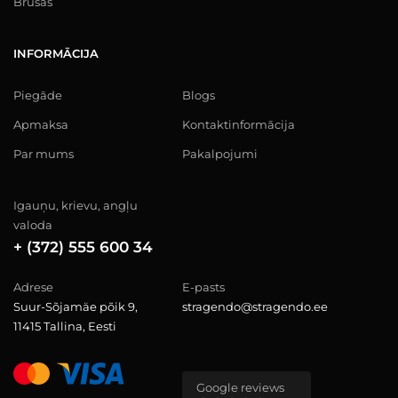
Brusas
INFORMĀCIJA
Piegāde
Blogs
Apmaksa
Kontaktinformācija
Par mums
Pakalpojumi
Igauņu, krievu, angļu
valoda
+ (372) 555 600 34
Adrese
E-pasts
Suur-Sõjamäe põik 9,
stragendo@stragendo.ee
11415 Tallina, Eesti
Google reviews