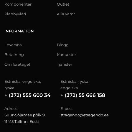
Komponenter
Outlet
Planhyvlad
Alla varor
INFORMATION
Leverans
Blogg
Betalning
Kontakter
Om företaget
Tjänster
Estniska, engelska,
Estniska, ryska,
ryska
engelska
+ (372) 555 600 34
+ (372) 55 666 158
Adress
E-post
Suur-Sõjamäe põik 9,
stragendo@stragendo.ee
11415 Tallinn, Eesti