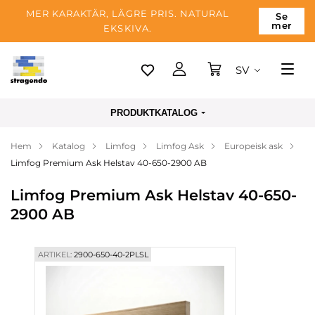
MER KARAKTÄR, LÄGRE PRIS. NATURAL
Se
mer
EKSKIVA.
SV
Tallinn
PRODUKTKATALOG
Leverans
Hem
Katalog
Limfog
Limfog Ask
Europeisk ask
Betalning
Limfog Premium Ask Helstav 40-650-2900 AB
Om företaget
Limfog Premium Ask Helstav 40-650-
Blogg
2900 AB
Kontakter
ARTIKEL:
2900-650-40-2PLSL