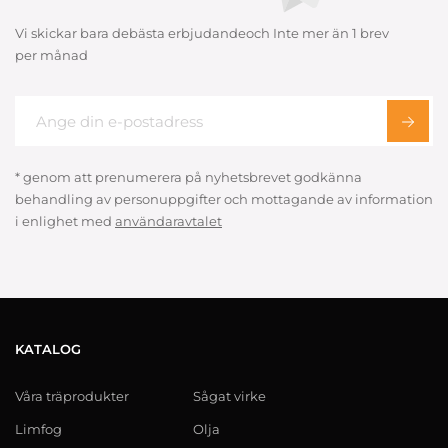
Vi skickar bara debästa erbjudandeoch Inte mer än 1 brev
per månad
* genom att prenumerera på nyhetsbrevet godkänna
behandling av personuppgifter och mottagande av information
i enlighet med
användaravtalet
KATALOG
Våra träprodukter
Sågat virke
Limfog
Olja