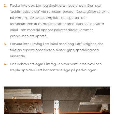
Packa inte upp Limfog direkt efter leveransen. Den ska
”acklimatisera sig” vid rumstemperatur. Detta gäller särskilt
på vintern, när avlastning från transporten där
temperaturen är minus och sätter produkterna i en varm
lokal - om man då öppnar paketet direkt kommer
problemen att uppstå.
Förvara inte Limfog i en lokal med hög luftfuktighet, där
fuktiga reparationsarbeten såsom gips, spackling och
liknande.
Det behövs att lagra Limfog i en torr ventilerat lokal och
stapla upp den i ett horisontellt läge på packningen.