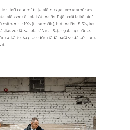
tiek tieši caur mēbeļu plātnes galiem (apmēram
rsta, plāksne sāk plaisāt malās. Tajā pašā laikā bieži
ū mitrums ir 10% (ti, normāls), bet malās - 5-6%, kas
cijas veidā. vai plaisāšana. Sejas gala apstrādes
kām atkārtot šo procedūru tādā pašā veidā pēc tam,
ni.