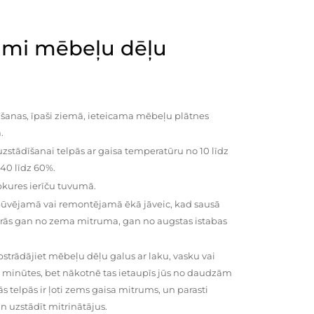
mi mēbeļu dēļu
šanas, īpaši ziemā, ieteicama mēbeļu plātnes
.
zstādīšanai telpās ar gaisa temperatūru no 10 līdz
 40 līdz 60%.
pkures ierīču tuvumā.
būvējamā vai remontējamā ēkā jāveic, kad sausā
vairās gan no zema mitruma, gan no augstas istabas
trādājiet mēbeļu dēļu galus ar laku, vasku vai
0 minūtes, bet nākotnē tas ietaupīs jūs no daudzām
telpās ir ļoti zems gaisa mitrums, un parasti
n uzstādīt mitrinātājus.