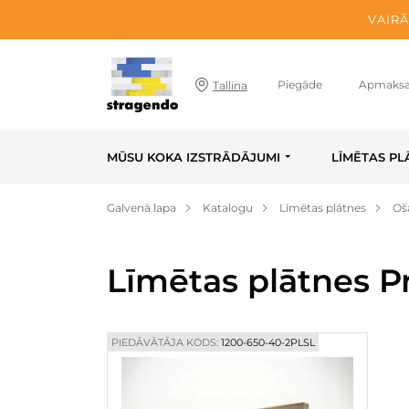
VAIRĀ
Piegāde
Apmaks
Tallina
MŪSU KOKA IZSTRĀDĀJUMI
LĪMĒTAS PL
Galvenā lapa
Katalogu
Līmētas plātnes
Oš
Līmētas plātnes P
PIEDĀVĀTĀJA KODS:
1200-650-40-2PLSL