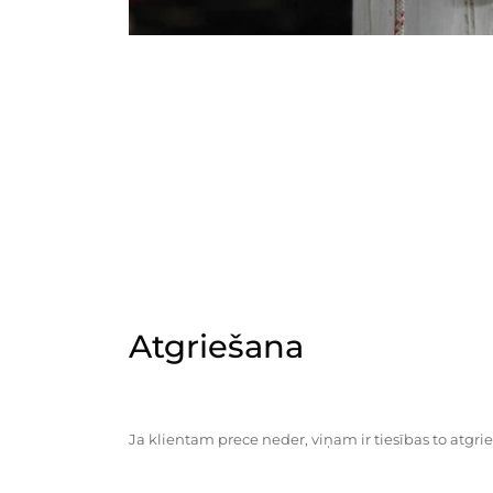
Atgriešana
Ja klientam prece neder, viņam ir tiesības to atgrie