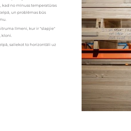
mu, kad no mīnuss temperatūras
ā telpā, un problēmas būs
umu.
ruma līmeni, kur ir "slapjie"
kloni.
pā, saliekot to horizontāli uz