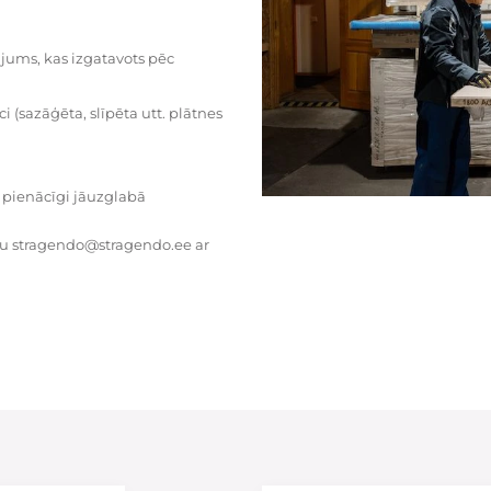
dājums, kas izgatavots pēc
i (sazāģēta, slīpēta utt. plātnes
 pienācīgi jāuzglabā
tu stragendo@stragendo.ee ar