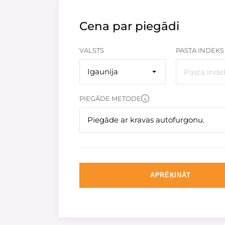
Cena par piegādi
VALSTS
PASTA INDEKS
Igaunija
PIEGĀDE METODE
Piegāde ar kravas autofurgonu.
APRĒĶINĀT