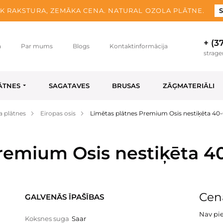
K RAKSTURA, ZEMĀKA CENA. NATURAL OZOLA PLĀTNE.
S
+ (3
a
Par mums
Blogs
Kontaktinformācija
strag
ĀTNES
SAGATAVES
BRUSAS
ZĀĢMATERIĀLI
a plātnes
Eiropas osis
Līmētas plātnes Premium Osis nestiķēta 40
remium Osis nestiķēta 4
Cen
GALVENĀS ĪPAŠĪBAS
Nav pi
Koksnes suga
Saar