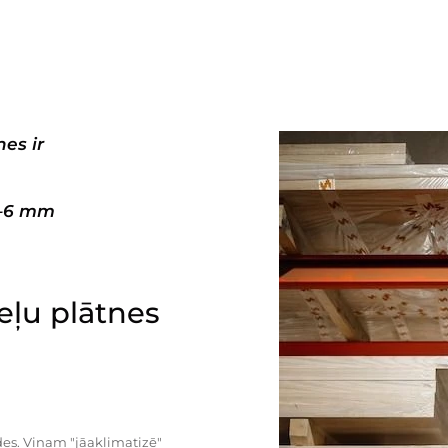
es ir
3–6 mm
ļu plātnes
es. Viņam "jāaklimatizē"