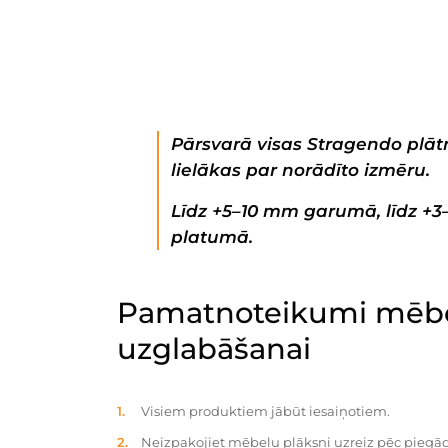
Pārsvarā visas Stragendo plātn
lielākas par norādīto izmēru.
Līdz +5–10 mm garumā, līdz +
platumā.
Pamatnoteikumi mēbe
uzglabāšanai
Visiem produktiem jābūt iesaiņotiem.
Neizpakojiet mēbeļu plāksni uzreiz pēc piegād