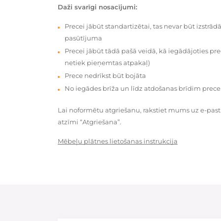
Daži svarīgi nosacījumi:
Precei jābūt standartizētai, tas nevar būt izstrā
pasūtījuma
Precei jābūt tādā pašā veidā, kā iegādājoties prec
netiek pieņemtas atpakaļ)
Prece nedrīkst būt bojāta
No iegādes brīža un līdz atdošanas brīdim prece
Lai noformētu atgriešanu, rakstiet mums uz e-pas
atzīmi “Atgriešana”.
Mēbeļu plātnes lietošanas instrukcija