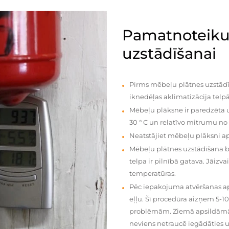
Pamatnoteiku
uzstādīšanai
Pirms mēbeļu plātnes uzstādī
iknedēļas aklimatizācija telpā
Mēbeļu plāksne ir paredzēta u
30 ° C un relatīvo mitrumu no
Neatstājiet mēbeļu plāksni a
Mēbeļu plātnes uzstādīšana 
telpa ir pilnībā gatava. Jāiz
temperatūras.
Pēc iepakojuma atvēršanas aps
eļļu. Šī procedūra aizņem 5-1
problēmām. Ziemā apsildāmās 
neviens netraucē iegādāties u