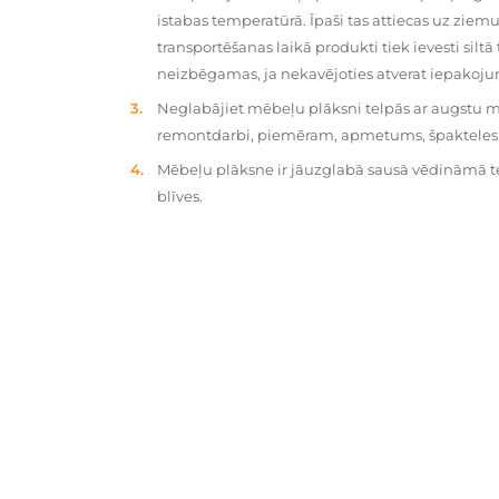
istabas temperatūrā. Īpaši tas attiecas uz zie
transportēšanas laikā produkti tiek ievesti silt
neizbēgamas, ja nekavējoties atverat iepakoj
Neglabājiet mēbeļu plāksni telpās ar augstu mit
remontdarbi, piemēram, apmetums, špakteles, 
Mēbeļu plāksne ir jāuzglabā sausā vēdināmā tel
blīves.