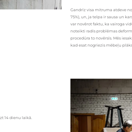
Gandrīz visa mitruma atdeve no
75%), un, ja telpa ir sausa un ka
var novērot faktu, ka vairoga vid
noteikti radīs problēmas deformā
procedūra to novērsīs. Mēs iesa
kad esat nogriezis mēbeļu plāks
zt 14 dienu laikā.