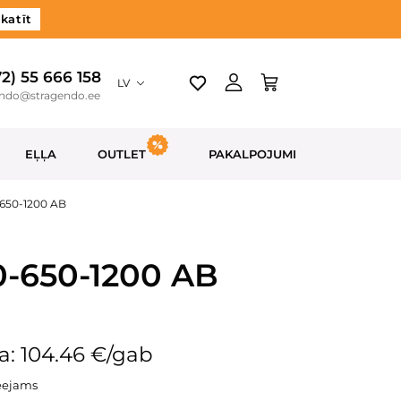
katīt
72) 55 666 158
LV
endo@stragendo.ee
EĻĻA
OUTLET
PAKALPOJUMI
-650-1200 AB
0-650-1200 AB
a: 104.46 €/gab
eejams