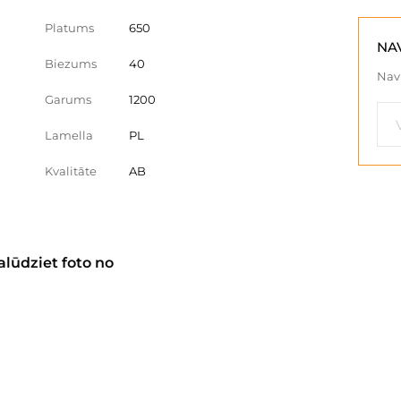
Platums
650
NA
Biezums
40
Nav 
Garums
1200
Lamella
PL
Kvalitāte
AB
alūdziet foto no