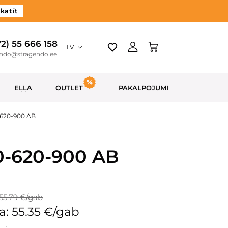
katīt
72) 55 666 158
LV
endo@stragendo.ee
EĻĻA
OUTLET
PAKALPOJUMI
-620-900 AB
40-620-900 AB
55.79 €/gab
: 55.35 €/gab