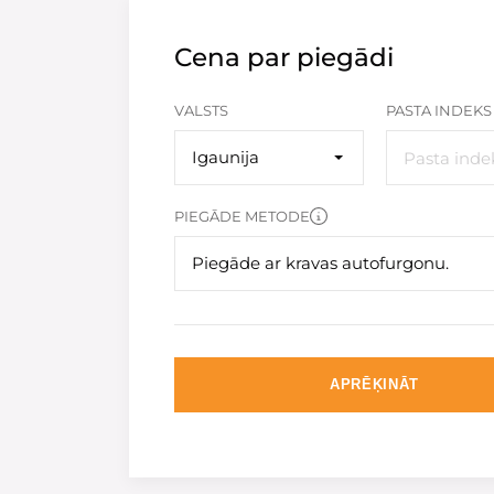
Cena par piegādi
VALSTS
PASTA INDEKS
Igaunija
PIEGĀDE METODE
Piegāde ar kravas autofurgonu.
APRĒĶINĀT