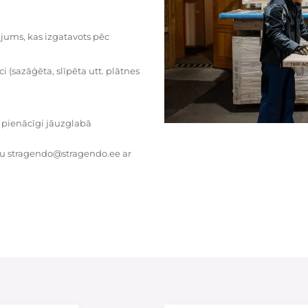
dājums, kas izgatavots pēc
i (sazāģēta, slīpēta utt. plātnes
 pienācīgi jāuzglabā
tu stragendo@stragendo.ee ar