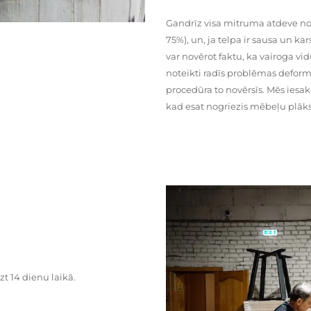
Gandrīz visa mitruma atdeve no
75%), un, ja telpa ir sausa un ka
var novērot faktu, ka vairoga vid
noteikti radīs problēmas deformā
procedūra to novērsīs. Mēs iesa
kad esat nogriezis mēbeļu plāks
zt 14 dienu laikā.