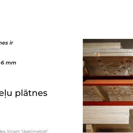
es ir
3–6 mm
ļu plātnes
es. Viņam "jāaklimatizē"