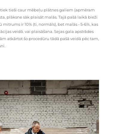
tiek tieši caur mēbeļu plātnes galiem (apmēram
rsta, plāksne sāk plaisāt malās. Tajā pašā laikā bieži
ū mitrums ir 10% (ti, normāls), bet malās - 5-6%, kas
cijas veidā. vai plaisāšana. Sejas gala apstrādes
kām atkārtot šo procedūru tādā pašā veidā pēc tam,
ni.