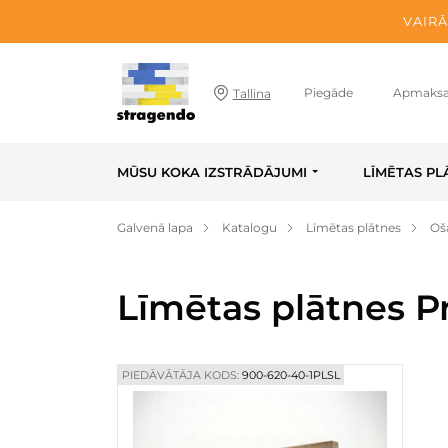
VAIRĀ
Piegāde
Apmaks
Tallina
MŪSU KOKA IZSTRĀDĀJUMI
LĪMĒTAS PL
Galvenā lapa
Katalogu
Līmētas plātnes
Oš
Līmētas plātnes 
PIEDĀVĀTĀJA KODS:
900-620-40-1PLSL