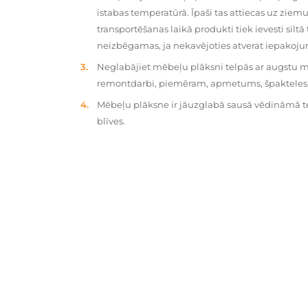
istabas temperatūrā. Īpaši tas attiecas uz zie
transportēšanas laikā produkti tiek ievesti silt
neizbēgamas, ja nekavējoties atverat iepakoj
Neglabājiet mēbeļu plāksni telpās ar augstu mit
remontdarbi, piemēram, apmetums, špakteles, 
Mēbeļu plāksne ir jāuzglabā sausā vēdināmā tel
blīves.