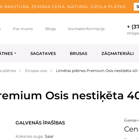
K RAKSTURA, ZEMĀKA CENA. NATURAL OZOLA PLĀTNE.
S
+ (3
a
Par mums
Blogs
Kontaktinformācija
strag
ĀTNES
SAGATAVES
BRUSAS
ZĀĢMATERIĀLI
a plātnes
Eiropas osis
Līmētas plātnes Premium Osis nestiķēta 40
Premium Osis nestiķēta 
Cena: 
GALVENĀS ĪPAŠĪBAS
Cena
Koksnes suga
Saar