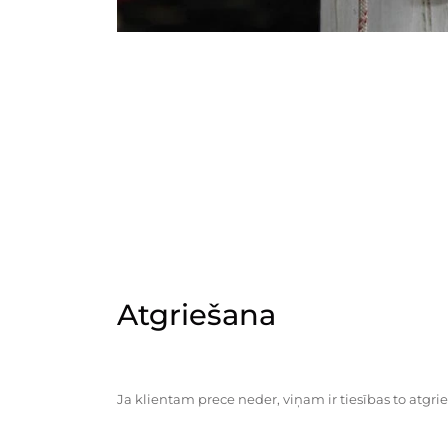
Atgriešana
Ja klientam prece neder, viņam ir tiesības to atgrie