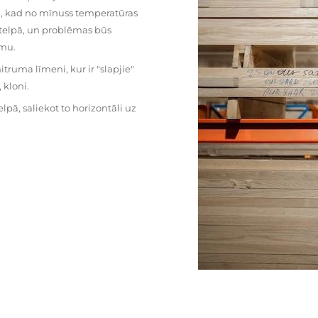
mu, kad no mīnuss temperatūras
ā telpā, un problēmas būs
umu.
ruma līmeni, kur ir "slapjie"
kloni.
pā, saliekot to horizontāli uz