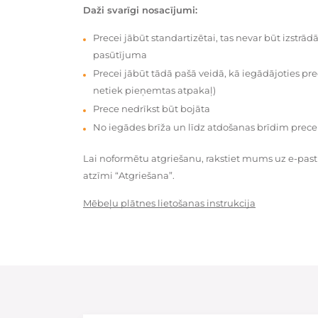
Daži svarīgi nosacījumi:
Precei jābūt standartizētai, tas nevar būt izstrā
pasūtījuma
Precei jābūt tādā pašā veidā, kā iegādājoties prec
netiek pieņemtas atpakaļ)
Prece nedrīkst būt bojāta
No iegādes brīža un līdz atdošanas brīdim prece
Lai noformētu atgriešanu, rakstiet mums uz e-pas
atzīmi “Atgriešana”.
Mēbeļu plātnes lietošanas instrukcija