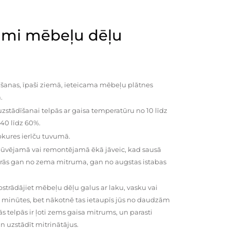
mi mēbeļu dēļu
šanas, īpaši ziemā, ieteicama mēbeļu plātnes
.
zstādīšanai telpās ar gaisa temperatūru no 10 līdz
 40 līdz 60%.
pkures ierīču tuvumā.
būvējamā vai remontējamā ēkā jāveic, kad sausā
vairās gan no zema mitruma, gan no augstas istabas
trādājiet mēbeļu dēļu galus ar laku, vasku vai
0 minūtes, bet nākotnē tas ietaupīs jūs no daudzām
telpās ir ļoti zems gaisa mitrums, un parasti
n uzstādīt mitrinātājus.