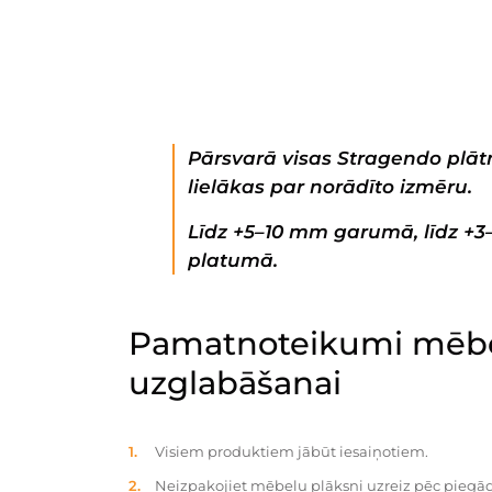
Pārsvarā visas Stragendo plātn
lielākas par norādīto izmēru.
Līdz +5–10 mm garumā, līdz +
platumā.
Pamatnoteikumi mēbe
uzglabāšanai
Visiem produktiem jābūt iesaiņotiem.
Neizpakojiet mēbeļu plāksni uzreiz pēc piegād