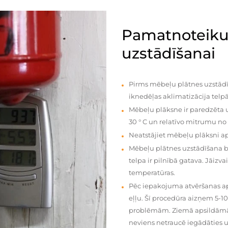
Pamatnoteiku
uzstādīšanai
Pirms mēbeļu plātnes uzstādī
iknedēļas aklimatizācija telpā
Mēbeļu plāksne ir paredzēta u
30 ° C un relatīvo mitrumu no
Neatstājiet mēbeļu plāksni a
Mēbeļu plātnes uzstādīšana 
telpa ir pilnībā gatava. Jāiz
temperatūras.
Pēc iepakojuma atvēršanas aps
eļļu. Šī procedūra aizņem 5-1
problēmām. Ziemā apsildāmās 
neviens netraucē iegādāties u