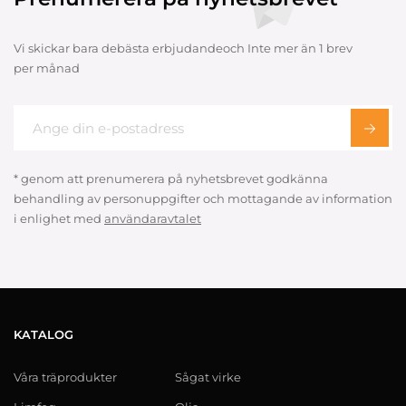
Vi skickar bara debästa erbjudandeoch Inte mer än 1 brev
per månad
* genom att prenumerera på nyhetsbrevet godkänna
behandling av personuppgifter och mottagande av information
i enlighet med
användaravtalet
KATALOG
Våra träprodukter
Sågat virke