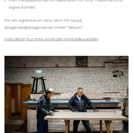
Från inköpsdatumet till tidpunkten för retur måste varorna
lagras korrekt
För att registrera en retur, skriv till oss på
stragendo@stragendo.ee märkt "Return".
Instruktion hur man använder limmade paneler