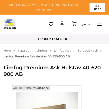
MER KARAKTÄR, LÄGRE PRIS. NATURAL
Se
mer
EKSKIVA.
SV
Tallinn
PRODUKTKATALOG
Leverans
Hem
Katalog
Limfog
Limfog Ask
Europeisk ask
Betalning
Limfog Premium Ask Helstav 40-620-900 AB
Om företaget
Limfog Premium Ask Helstav 40-620-
Blogg
900 AB
Kontakter
ARTIKEL:
900-620-40-1PLSL