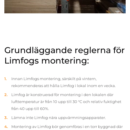
Grundläggande reglerna för
Limfogs montering:
Innan Limfogs montering, särskilt på vintern,
rekommenderas att hålla Limfog i lokal inom en vecka.
Limfog är konstruerad för montering i den lokalen där
lufttemperatur är från 10 upp till 30 °C och relativ fuktighet
från 40 upp till 60%.
Lämna inte Limfog nära uppvärmningsapparater.
Montering av Limfog bör genomföras i en torr byggnad där