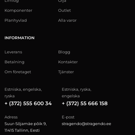
Limfog
Olja
Komponenter
Outlet
Planhyvlad
Alla varor
INFORMATION
Leverans
Blogg
Betalning
Kontakter
Om företaget
Tjänster
Estniska, engelska,
Estniska, ryska,
ryska
engelska
+ (372) 555 600 34
+ (372) 55 666 158
Adress
E-post
Suur-Sõjamäe põik 9,
stragendo@stragendo.ee
11415 Tallinn, Eesti