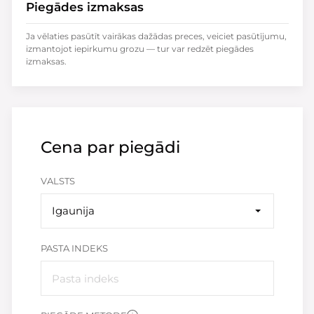
Piegādes izmaksas
Ja vēlaties pasūtīt vairākas dažādas preces, veiciet pasūtījumu,
izmantojot iepirkumu grozu — tur var redzēt piegādes
izmaksas.
Cena par piegādi
VALSTS
Igaunija
PASTA INDEKS