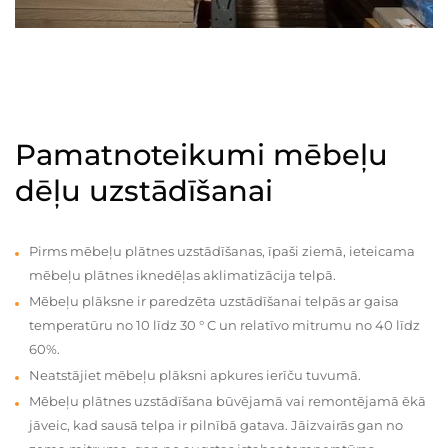
Pamatnoteikumi mēbeļu
dēļu uzstādīšanai
Pirms mēbeļu plātnes uzstādīšanas, īpaši ziemā, ieteicama
mēbeļu plātnes iknedēļas aklimatizācija telpā.
Mēbeļu plāksne ir paredzēta uzstādīšanai telpās ar gaisa
temperatūru no 10 līdz 30 ° C un relatīvo mitrumu no 40 līdz
60%.
Neatstājiet mēbeļu plāksni apkures ierīču tuvumā.
Mēbeļu plātnes uzstādīšana būvējamā vai remontējamā ēkā
jāveic, kad sausā telpa ir pilnībā gatava. Jāizvairās gan no