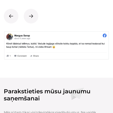
Parakstieties mūsu jaunumu
saņemšanai
Mēs sūtam tikai visizdevīgākos piedāvājumus. Ne vairāk