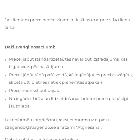
Ja klientam prece neder, viņam ir tiesības to atgriezt 14 dienu
laikā.
Daži svarīgi nosacījumi:
Precei jābūt standartizētai, tas nevar būt izstrādājums, kas
izgatavots pēc pasūtījuma
Precei jābūt tādā pašā veidā, kā iegādājoties preci (sazāģēta,
slīpēta utt. plātnes netiek pieņemtas atpakaļ)
Prece nedrīkst būt bojāta
No iegādes brīža un līdz atdošanas brīdim prece pienācīgi
jāuzglabā
Lai noformētu atgriešanu, rakstiet mums uz e-pastu
stragendo@stragendo.ee ar atzīmi “Atgriešana”.
Mēbeļu plātnes lietošanas instrukcija