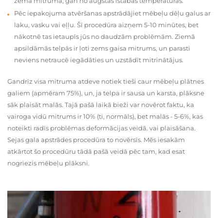
zema mitruma, gan no augstas istabas temperatūras.
Pēc iepakojuma atvēršanas apstrādājiet mēbeļu dēļu galus ar
laku, vasku vai eļļu. Šī procedūra aizņem 5-10 minūtes, bet
nākotnē tas ietaupīs jūs no daudzām problēmām. Ziemā
apsildāmās telpās ir ļoti zems gaisa mitrums, un parasti
neviens netraucē iegādāties un uzstādīt mitrinātājus.
Gandrīz visa mitruma atdeve notiek tieši caur mēbeļu plātnes
galiem (apmēram 75%), un, ja telpa ir sausa un karsta, plāksne
sāk plaisāt malās. Tajā pašā laikā bieži var novērot faktu, ka
vairoga vidū mitrums ir 10% (ti, normāls), bet malās - 5-6%, kas
noteikti radīs problēmas deformācijas veidā. vai plaisāšana.
Sejas gala apstrādes procedūra to novērsīs. Mēs iesakām
atkārtot šo procedūru tādā pašā veidā pēc tam, kad esat
nogriezis mēbeļu plāksni.