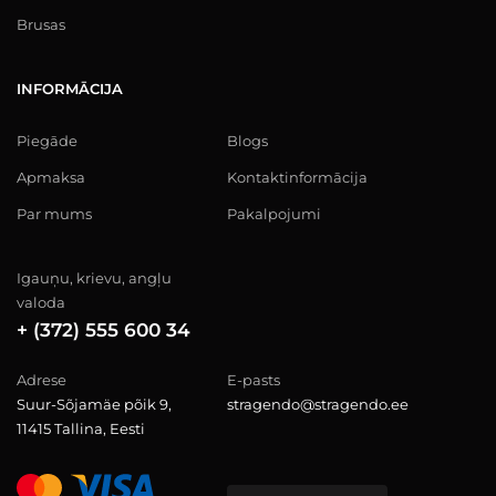
Brusas
INFORMĀCIJA
Piegāde
Blogs
Apmaksa
Kontaktinformācija
Par mums
Pakalpojumi
Igauņu, krievu, angļu
valoda
+ (372) 555 600 34
Adrese
E-pasts
Suur-Sõjamäe põik 9,
stragendo@stragendo.ee
11415 Tallina, Eesti