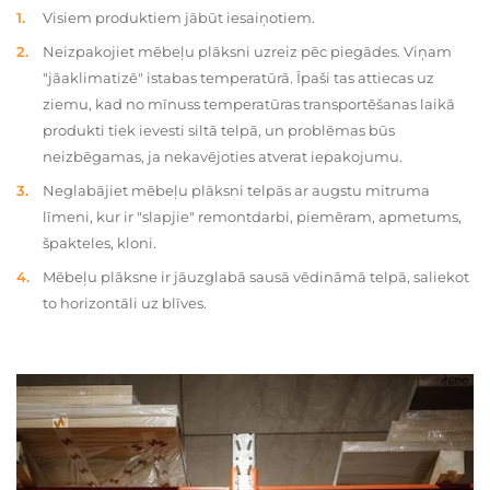
Visiem produktiem jābūt iesaiņotiem.
Neizpakojiet mēbeļu plāksni uzreiz pēc piegādes. Viņam
"jāaklimatizē" istabas temperatūrā. Īpaši tas attiecas uz
ziemu, kad no mīnuss temperatūras transportēšanas laikā
produkti tiek ievesti siltā telpā, un problēmas būs
neizbēgamas, ja nekavējoties atverat iepakojumu.
Neglabājiet mēbeļu plāksni telpās ar augstu mitruma
līmeni, kur ir "slapjie" remontdarbi, piemēram, apmetums,
špakteles, kloni.
Mēbeļu plāksne ir jāuzglabā sausā vēdināmā telpā, saliekot
to horizontāli uz blīves.