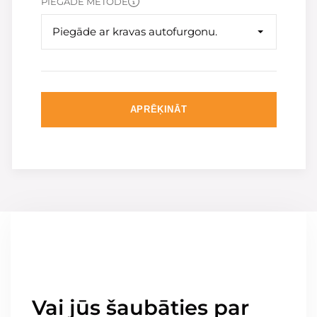
PIEGĀDE METODE
Piegāde ar kravas autofurgonu.
APRĒĶINĀT
Vai jūs šaubāties par