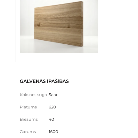
GALVENĀS ĪPAŠĪBAS
Koksnes suga
Saar
Platums
620
Biezums
40
Garums
1600