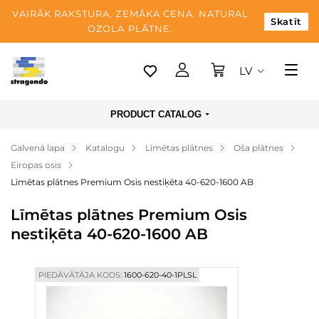
VAIRĀK RAKSTURA, ZEMĀKA CENA. NATURAL
Skatīt
OZOLA PLĀTNE.
LV
Tallina
PRODUCT CATALOG
Piegāde
Galvenā lapa
Katalogu
Līmētas plātnes
Oša plātnes
Apmaksa
Eiropas osis
Par mums
Līmētas plātnes Premium Osis nestiķēta 40-620-1600 AB
Blogs
Līmētas plātnes Premium Osis
nestiķēta 40-620-1600 AB
Kontaktinformācija
PIEDĀVĀTĀJA KODS:
1600-620-40-1PLSL