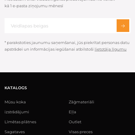
kā 1 e-pasta ziņojumu mēnesī
* parakstoties jaunumu saņemšanai, jūs piekrītat personas datu
apstrādei un informācijas iegūšanai atbilstoši
lietotāja līgumu
KATALOGS
Mūsu koka
Zāģmateriāli
izstrādājumi
Eļļa
Līmētas plātnes
Outlet
Sagataves
Visas preces