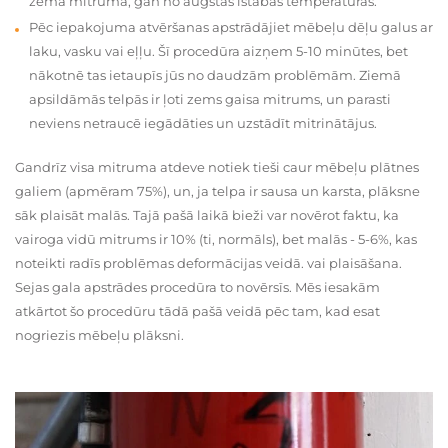
zema mitruma, gan no augstas istabas temperatūras.
Pēc iepakojuma atvēršanas apstrādājiet mēbeļu dēļu galus ar
laku, vasku vai eļļu. Šī procedūra aizņem 5-10 minūtes, bet
nākotnē tas ietaupīs jūs no daudzām problēmām. Ziemā
apsildāmās telpās ir ļoti zems gaisa mitrums, un parasti
neviens netraucē iegādāties un uzstādīt mitrinātājus.
Gandrīz visa mitruma atdeve notiek tieši caur mēbeļu plātnes
galiem (apmēram 75%), un, ja telpa ir sausa un karsta, plāksne
sāk plaisāt malās. Tajā pašā laikā bieži var novērot faktu, ka
vairoga vidū mitrums ir 10% (ti, normāls), bet malās - 5-6%, kas
noteikti radīs problēmas deformācijas veidā. vai plaisāšana.
Sejas gala apstrādes procedūra to novērsīs. Mēs iesakām
atkārtot šo procedūru tādā pašā veidā pēc tam, kad esat
nogriezis mēbeļu plāksni.