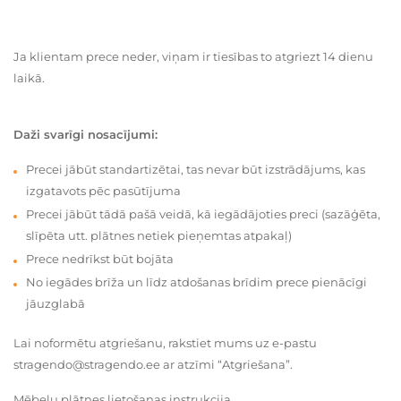
Ja klientam prece neder, viņam ir tiesības to atgriezt 14 dienu
laikā.
Daži svarīgi nosacījumi:
Precei jābūt standartizētai, tas nevar būt izstrādājums, kas
izgatavots pēc pasūtījuma
Precei jābūt tādā pašā veidā, kā iegādājoties preci (sazāģēta,
slīpēta utt. plātnes netiek pieņemtas atpakaļ)
Prece nedrīkst būt bojāta
No iegādes brīža un līdz atdošanas brīdim prece pienācīgi
jāuzglabā
Lai noformētu atgriešanu, rakstiet mums uz e-pastu
stragendo@stragendo.ee ar atzīmi “Atgriešana”.
Mēbeļu plātnes lietošanas instrukcija