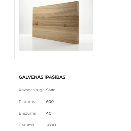
GALVENĀS ĪPAŠĪBAS
Koksnes suga
Saar
Platums
600
Biezums
40
Garums
2800