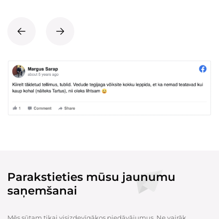
Parakstieties mūsu jaunumu
saņemšanai
Mēs sūtam tikai visizdevīgākos piedāvājumus. Ne vairāk