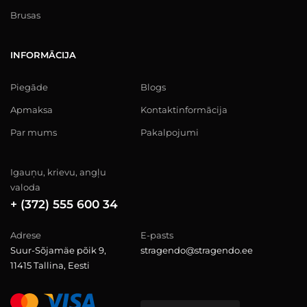
Brusas
INFORMĀCIJA
Piegāde
Blogs
Apmaksa
Kontaktinformācija
Par mums
Pakalpojumi
Igauņu, krievu, angļu
valoda
+ (372) 555 600 34
Adrese
E-pasts
Suur-Sõjamäe põik 9,
stragendo@stragendo.ee
11415 Tallina, Eesti