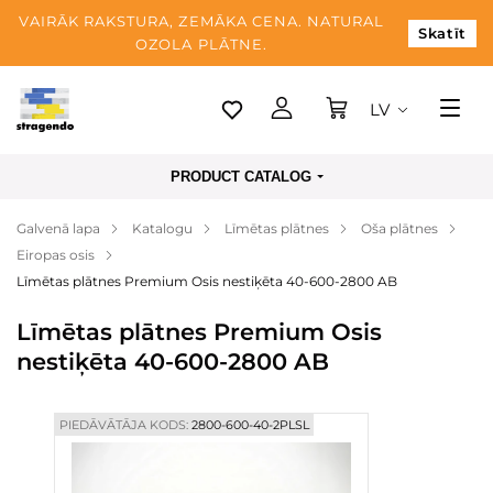
VAIRĀK RAKSTURA, ZEMĀKA CENA. NATURAL
Skatīt
OZOLA PLĀTNE.
LV
Tallina
PRODUCT CATALOG
Piegāde
Galvenā lapa
Katalogu
Līmētas plātnes
Oša plātnes
Apmaksa
Eiropas osis
Par mums
Līmētas plātnes Premium Osis nestiķēta 40-600-2800 AB
Blogs
Līmētas plātnes Premium Osis
nestiķēta 40-600-2800 AB
Kontaktinformācija
PIEDĀVĀTĀJA KODS:
2800-600-40-2PLSL