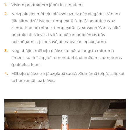
Visiem produktiem jābūt iesaiņotiem.
Neizpakojiet mēbeļu plāksni uzreiz pēc piegādes. Viņam
"jāaklimatizē" istabas temperatūrā. Īpaši tas attiecas uz
ziemu, kad no mīnuss temperatūras transportēšanas laikā
produkti tiek ievesti siltā telpā, un problēmas būs
neizbēgamas, ja nekavējoties atverat iepakojumu.
Neglabājiet mēbeļu plāksni telpās ar augstu mitruma
līmeni, kur ir "slapjie" remontdarbi, piemēram, apmetums,
špakteles, kloni.
Mēbeļu plāksne ir jāuzglabā sausā vēdināmā telpā, saliekot
to horizontāli uz blīves.