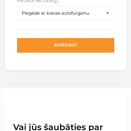
PIEGĀDE METODE
Piegāde ar kravas autofurgonu.
APRĒĶINĀT
Vai jūs šaubāties par