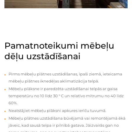
Pamatnoteikumi mēbeļu
dēļu uzstādīšanai
Pirms mēbeļu plātnes uzstādīšanas, īpaši ziemā, ieteicama
mēbeļu plātnes iknedēļas aklimatizācija telpā.
Mēbeļu plāksne ir paredzēta uzstādīšanai telpās ar gaisa
temperatūru no 10 līdz 30 ° C un relatīvo mitrumu no 40 līdz
60%.
Neatstājiet mēbeļu plāksni apkures ierīču tuvumā.
Mēbeļu plātnes uzstādīšana būvējamā vai remontējamā ēkā
jāveic, kad sausā telpa ir pilnībā gatava. Jāizvairās gan no