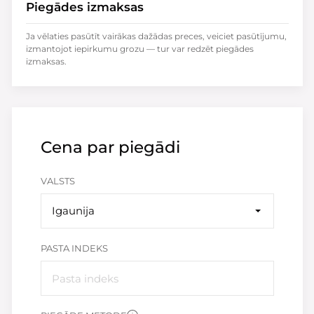
Piegādes izmaksas
Ja vēlaties pasūtīt vairākas dažādas preces, veiciet pasūtījumu,
izmantojot iepirkumu grozu — tur var redzēt piegādes
izmaksas.
Cena par piegādi
VALSTS
Igaunija
PASTA INDEKS