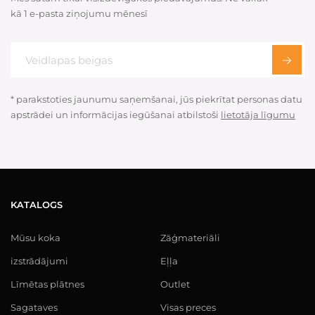
kā 1 e-pasta ziņojumu mēnesī
* parakstoties jaunumu saņemšanai, jūs piekrītat personas datu
apstrādei un informācijas iegūšanai atbilstoši
lietotāja līgumu
KATALOGS
Mūsu koka
Zāģmateriāli
izstrādājumi
Eļļa
Līmētas plātnes
Outlet
Sagataves
Visas preces