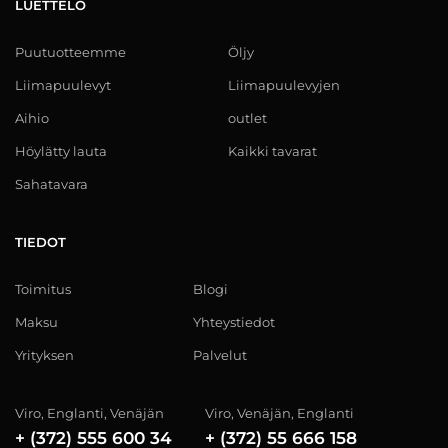
LUETTELO
Puutuotteemme
Öljy
Liimapuulevyt
Liimapuulevyjen
Aihio
outlet
Höylätty lauta
Kaikki tavarat
Sahatavara
TIEDOT
Toimitus
Blogi
Maksu
Yhteystiedot
Yrityksen
Palvelut
Viro, Englanti, Venäjän
Viro, Venäjän, Englanti
+ (372) 555 600 34
+ (372) 55 666 158