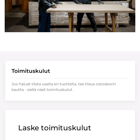
Toimituskulut
Jos haluat tilata useita eri tuotteita, tee tilaus ostoskorin
kautta - siellä näet toimituskulut.
Laske toimituskulut