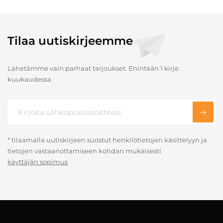
Tilaa uutiskirjeemme
Lähetämme vain parhaat tarjoukset. Enintään 1 kirje
kuukaudessa
* tilaamalla uutiskirjeen suostut henkilötietojen käsittelyyn ja
tietojen vastaanottamiseen kohdan mukaisesti
käyttäjän sopimus