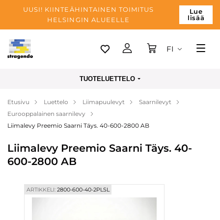
UUSI! KIINTEÄHINTAINEN TOIMITUS
Lue
lisää
HELSINGIN ALUEELLE
FI
Tallinn
TUOTELUETTELO
Toimitus
Etusivu
Luettelo
Liimapuulevyt
Saarnilevyt
Maksu
Eurooppalainen saarnilevy
Yrityksen
Liimalevy Preemio Saarni Täys. 40-600-2800 AB
Blogi
Liimalevy Preemio Saarni Täys. 40-
600-2800 AB
Yhteystiedot
ARTIKKELI:
2800-600-40-2PLSL