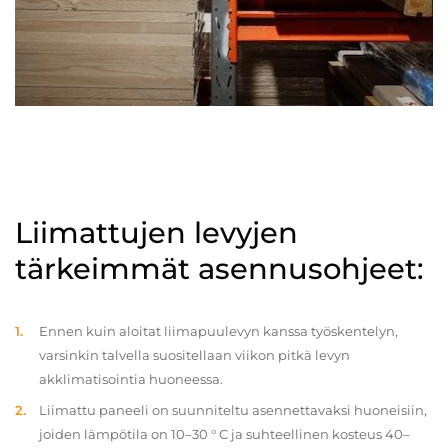
Liimattujen levyjen
tärkeimmät asennusohjeet:
Ennen kuin aloitat liimapuulevyn kanssa työskentelyn,
varsinkin talvella suositellaan viikon pitkä levyn
akklimatisointia huoneessa.
Liimattu paneeli on suunniteltu asennettavaksi huoneisiin,
joiden lämpötila on 10–30 ° C ja suhteellinen kosteus 40–