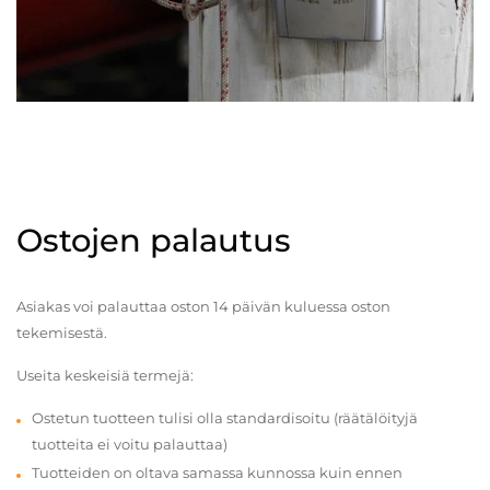
Ostojen palautus
Asiakas voi palauttaa oston 14 päivän kuluessa oston
tekemisestä.
Useita keskeisiä termejä:
Ostetun tuotteen tulisi olla standardisoitu (räätälöityjä
tuotteita ei voitu palauttaa)
Tuotteiden on oltava samassa kunnossa kuin ennen