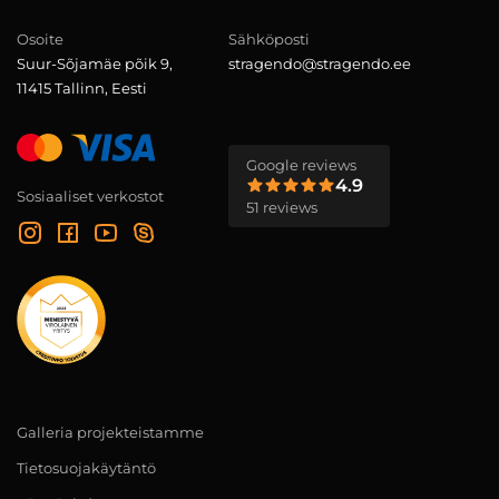
Osoite
Sähköposti
Suur-Sõjamäe põik 9,
stragendo@stragendo.ee
11415 Tallinn, Eesti
Google reviews
4.9
Sosiaaliset verkostot
51 reviews
Galleria projekteistamme
Tietosuojakäytäntö