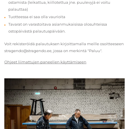
ostamista (leikattua, kiillotettua jne. puulevyjä ei voitu
palauttaa)
Tuotteessa ei saa olla vaurioita
Tavarat on varastoitava asianmukaisissa olosuhteissa
ostopäivästä palautuspäivään.
Voit rekisteröidä palautuksen kirjoittamalla meille osoitteeseen
stragendo@stragendo.ee, jossa on merkintä "Paluu".
Ohjeet liimattujen paneelien käyttämiseen