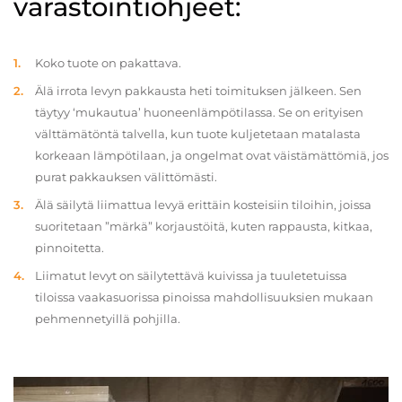
varastointiohjeet:
Koko tuote on pakattava.
Älä irrota levyn pakkausta heti toimituksen jälkeen. Sen
täytyy ‘mukautua’ huoneenlämpötilassa. Se on erityisen
välttämätöntä talvella, kun tuote kuljetetaan matalasta
korkeaan lämpötilaan, ja ongelmat ovat väistämättömiä, jos
purat pakkauksen välittömästi.
Älä säilytä liimattua levyä erittäin kosteisiin tiloihin, joissa
suoritetaan ”märkä” korjaustöitä, kuten rappausta, kitkaa,
pinnoitetta.
Liimatut levyt on säilytettävä kuivissa ja tuuletetuissa
tiloissa vaakasuorissa pinoissa mahdollisuuksien mukaan
pehmennetyillä pohjilla.