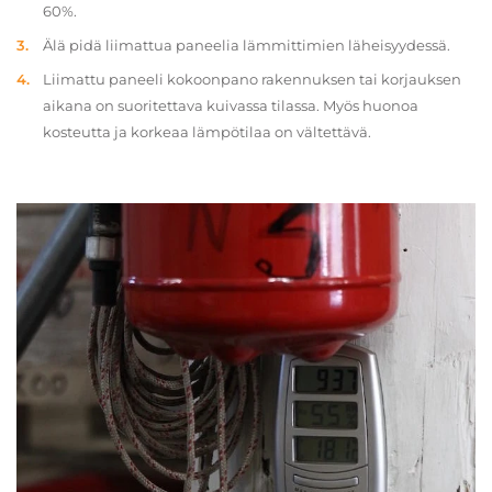
60%.
Älä pidä liimattua paneelia lämmittimien läheisyydessä.
Liimattu paneeli kokoonpano rakennuksen tai korjauksen
aikana on suoritettava kuivassa tilassa. Myös huonoa
kosteutta ja korkeaa lämpötilaa on vältettävä.