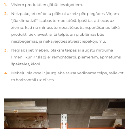
Visiem produktiem jābūt iesaiņotiem.
Neizpakojiet mēbeļu plāksni uzreiz pēc piegādes. Viņam
"jāaklimatizē" istabas temperatūrā. Īpaši tas attiecas uz
ziemu, kad no mīnuss temperatūras transportēšanas laikā
produkti tiek ievesti siltā telpā, un problēmas būs
neizbēgamas, ja nekavējoties atverat iepakojumu.
Neglabājiet mēbeļu plāksni telpās ar augstu mitruma
līmeni, kur ir "slapjie" remontdarbi, piemēram, apmetums,
špakteles, kloni.
Mēbeļu plāksne ir jāuzglabā sausā vēdināmā telpā, saliekot
to horizontāli uz blīves.