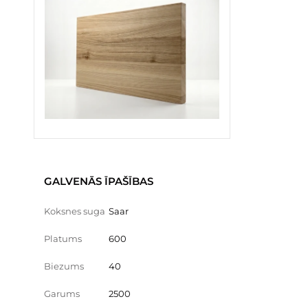
GALVENĀS ĪPAŠĪBAS
Koksnes suga
Saar
Platums
600
Biezums
40
Garums
2500