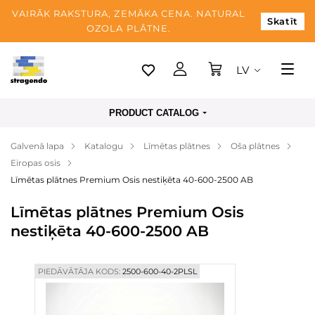
VAIRĀK RAKSTURA, ZEMĀKA CENA. NATURAL
Skatīt
OZOLA PLĀTNE.
LV
Tallina
PRODUCT CATALOG
Piegāde
Galvenā lapa
Katalogu
Līmētas plātnes
Oša plātnes
Apmaksa
Eiropas osis
Par mums
Līmētas plātnes Premium Osis nestiķēta 40-600-2500 AB
Blogs
Līmētas plātnes Premium Osis
nestiķēta 40-600-2500 AB
Kontaktinformācija
PIEDĀVĀTĀJA KODS:
2500-600-40-2PLSL