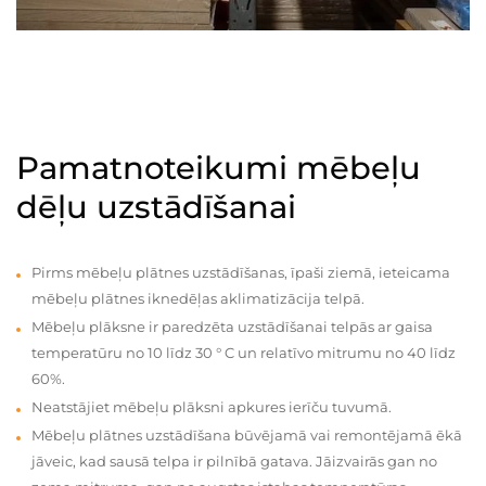
Pamatnoteikumi mēbeļu
dēļu uzstādīšanai
Pirms mēbeļu plātnes uzstādīšanas, īpaši ziemā, ieteicama
mēbeļu plātnes iknedēļas aklimatizācija telpā.
Mēbeļu plāksne ir paredzēta uzstādīšanai telpās ar gaisa
temperatūru no 10 līdz 30 ° C un relatīvo mitrumu no 40 līdz
60%.
Neatstājiet mēbeļu plāksni apkures ierīču tuvumā.
Mēbeļu plātnes uzstādīšana būvējamā vai remontējamā ēkā
jāveic, kad sausā telpa ir pilnībā gatava. Jāizvairās gan no