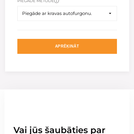
PIEGĀDE METODE
Piegāde ar kravas autofurgonu.
APRĒĶINĀT
Vai jūs šaubāties par