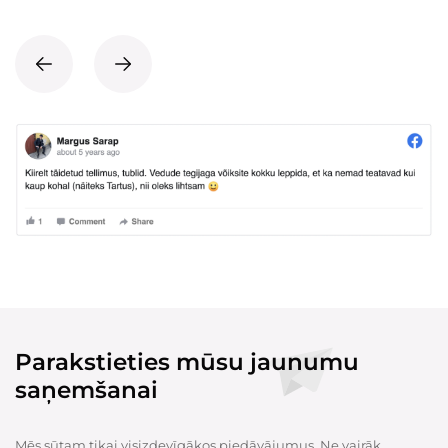
Parakstieties mūsu jaunumu
saņemšanai
Mēs sūtam tikai visizdevīgākos piedāvājumus. Ne vairāk