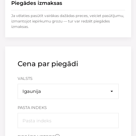
Piegādes izmaksas
Ja vēlaties pasūtīt vairākas dažādas preces, veiciet pasūtījumu,
izmantojot iepirkumu grozu — tur var redzēt piegādes
izmaksas.
Cena par piegādi
VALSTS
Igaunija
PASTA INDEKS