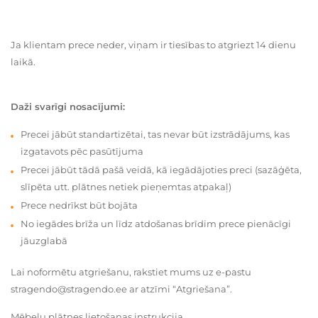
Ja klientam prece neder, viņam ir tiesības to atgriezt 14 dienu
laikā.
Daži svarīgi nosacījumi:
Precei jābūt standartizētai, tas nevar būt izstrādājums, kas
izgatavots pēc pasūtījuma
Precei jābūt tādā pašā veidā, kā iegādājoties preci (sazāģēta,
slīpēta utt. plātnes netiek pieņemtas atpakaļ)
Prece nedrīkst būt bojāta
No iegādes brīža un līdz atdošanas brīdim prece pienācīgi
jāuzglabā
Lai noformētu atgriešanu, rakstiet mums uz e-pastu
stragendo@stragendo.ee ar atzīmi “Atgriešana”.
Mēbeļu plātnes lietošanas instrukcija