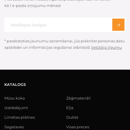
kā 1 e-pasta ziņojumu mēnesī
* parakstoties jaunumu saņemšanai, jūs piekrītat personas datu
apstrādei un informācijas iegūšanai atbilstoši
lietotāja līgumu
KATALOGS
Mūsu koka
Zāģmateriāli
izstrādājumi
Eļļa
Līmētas plātnes
Outlet
Sagataves
Visas preces