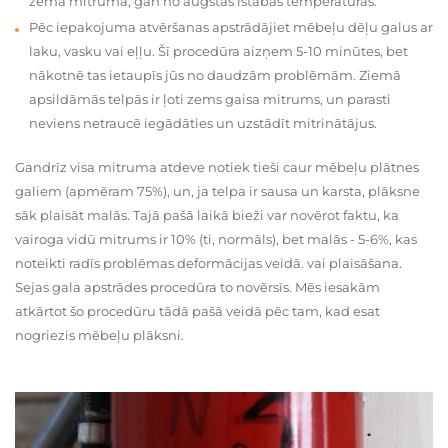
zema mitruma, gan no augstas istabas temperatūras.
Pēc iepakojuma atvēršanas apstrādājiet mēbeļu dēļu galus ar
laku, vasku vai eļļu. Šī procedūra aizņem 5-10 minūtes, bet
nākotnē tas ietaupīs jūs no daudzām problēmām. Ziemā
apsildāmās telpās ir ļoti zems gaisa mitrums, un parasti
neviens netraucē iegādāties un uzstādīt mitrinātājus.
Gandrīz visa mitruma atdeve notiek tieši caur mēbeļu plātnes
galiem (apmēram 75%), un, ja telpa ir sausa un karsta, plāksne
sāk plaisāt malās. Tajā pašā laikā bieži var novērot faktu, ka
vairoga vidū mitrums ir 10% (ti, normāls), bet malās - 5-6%, kas
noteikti radīs problēmas deformācijas veidā. vai plaisāšana.
Sejas gala apstrādes procedūra to novērsīs. Mēs iesakām
atkārtot šo procedūru tādā pašā veidā pēc tam, kad esat
nogriezis mēbeļu plāksni.