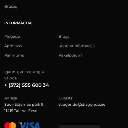
Brusas
INFORMĀCIJA
Piegāde
Blogs
Apmaksa
Kontaktinformācija
Par mums
Pakalpojumi
Igauņu, krievu, angļu
valoda
+ (372) 555 600 34
Adrese
E-pasts
Suur-Sõjamäe põik 9,
stragendo@stragendo.ee
11415 Tallina, Eesti