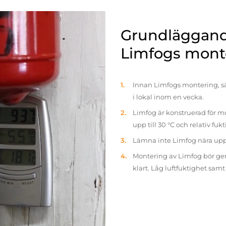
Grundläggande
Limfogs mont
Innan Limfogs montering, sä
i lokal inom en vecka.
Limfog är konstruerad för mo
upp till 30 °C och relativ fuk
Lämna inte Limfog nära up
Montering av Limfog bör gen
klart. Låg luftfuktighet sam