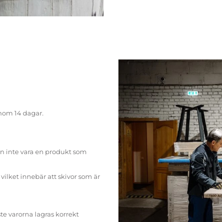
inom 14 dagar.
n inte vara en produkt som
ilket innebär att skivor som är
te varorna lagras korrekt