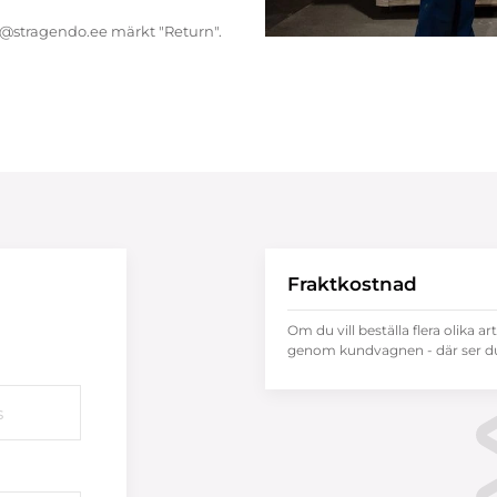
endo@stragendo.ee märkt "Return".
Fraktkostnad
Om du vill beställa flera olika ar
genom kundvagnen - där ser du