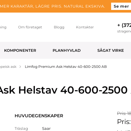
MER KARAKTÄR, LÄGRE PRIS. NATURAL EKSKIVA.
Se mer
+ (37
ning
Om företaget
Blogg
Kontakter
strage
KOMPONENTER
PLANHYVLAD
SÅGAT VIRKE
peisk ask
Limfog Premium Ask Helstav 40-600-2500 AB
sk Helstav 40-600-2500
Pris: 1
HUVUDEGENSKAPER
Pris
Träslag
Saar