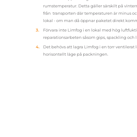
rumstemperatur. Detta gäller särskilt på vinter
från transporten där temperaturen är minus oc
lokal - om man då öppnar paketet direkt kom
Förvara inte Limfog i en lokal med hög luftfukt
reparationsarbeten såsom gips, spackling och 
Det behövs att lagra Limfog i en torr ventilerat 
horisontellt läge på packningen.