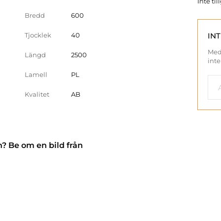
Inte ti
Bredd
600
Tjocklek
40
IN
Med
Längd
2500
inte
Lamell
PL
Kvalitet
AB
n? Be om en bild från