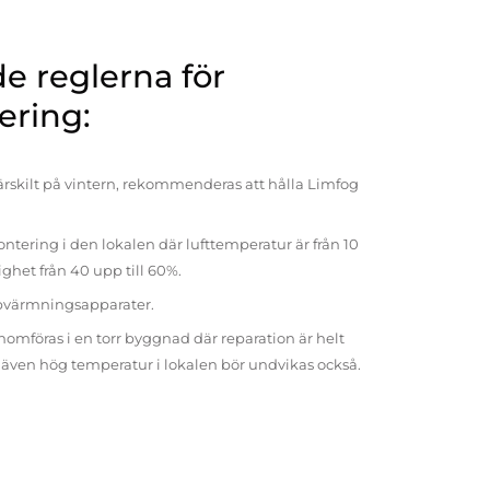
 reglerna för
ering:
rskilt på vintern, rekommenderas att hålla Limfog
ntering i den lokalen där lufttemperatur är från 10
tighet från 40 upp till 60%.
pvärmningsapparater.
omföras i en torr byggnad där reparation är helt
t även hög temperatur i lokalen bör undvikas också.