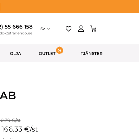
2) 55 666 158
SV
ndo@stragendo.ee
OLJA
OUTLET
TJÄNSTER
 AB
80.79 €/st
: 166.33 €/st