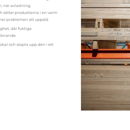
n, när avlastning
h sätter produkterna i en varm
mer problemen att uppstå.
ighet, där fuktiga
liknande.
lokal och stapla upp den i ett