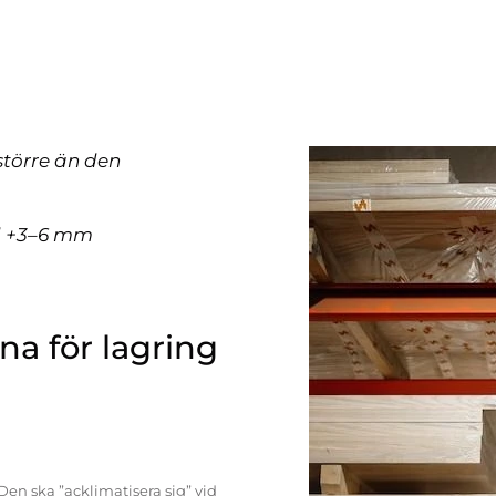
större än den
ll +3–6 mm
a för lagring
Den ska ”acklimatisera sig” vid