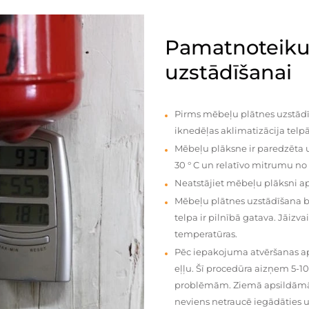
Pamatnoteiku
uzstādīšanai
Pirms mēbeļu plātnes uzstādī
iknedēļas aklimatizācija telpā
Mēbeļu plāksne ir paredzēta u
30 ° C un relatīvo mitrumu no
Neatstājiet mēbeļu plāksni a
Mēbeļu plātnes uzstādīšana 
telpa ir pilnībā gatava. Jāiz
temperatūras.
Pēc iepakojuma atvēršanas aps
eļļu. Šī procedūra aizņem 5-1
problēmām. Ziemā apsildāmās 
neviens netraucē iegādāties u