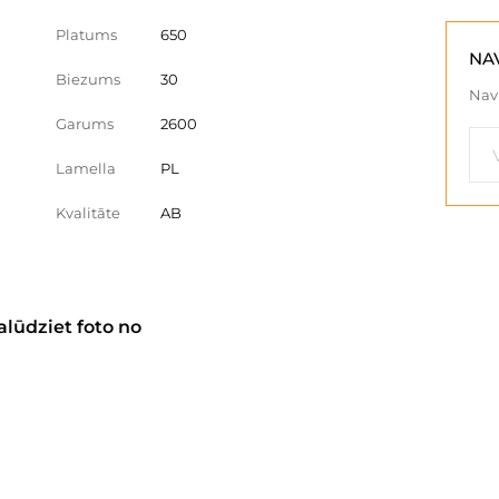
Platums
650
NA
Biezums
30
Nav 
Garums
2600
Lamella
PL
Kvalitāte
AB
alūdziet foto no