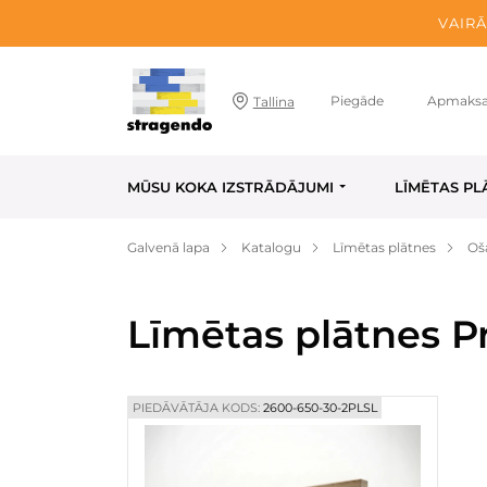
VAIRĀ
Piegāde
Apmaks
Tallina
MŪSU KOKA IZSTRĀDĀJUMI
LĪMĒTAS PL
Galvenā lapa
Katalogu
Līmētas plātnes
Oš
Līmētas plātnes P
PIEDĀVĀTĀJA KODS:
2600-650-30-2PLSL