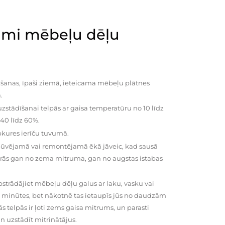
mi mēbeļu dēļu
šanas, īpaši ziemā, ieteicama mēbeļu plātnes
.
zstādīšanai telpās ar gaisa temperatūru no 10 līdz
 40 līdz 60%.
pkures ierīču tuvumā.
būvējamā vai remontējamā ēkā jāveic, kad sausā
vairās gan no zema mitruma, gan no augstas istabas
trādājiet mēbeļu dēļu galus ar laku, vasku vai
0 minūtes, bet nākotnē tas ietaupīs jūs no daudzām
telpās ir ļoti zems gaisa mitrums, un parasti
n uzstādīt mitrinātājus.