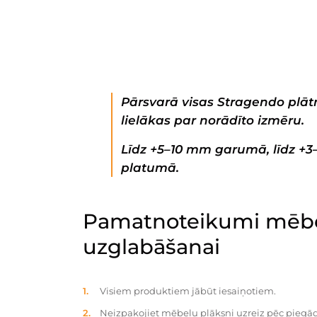
Pārsvarā visas Stragendo plātn
lielākas par norādīto izmēru.
Līdz +5–10 mm garumā, līdz +
platumā.
Pamatnoteikumi mēbe
uzglabāšanai
Visiem produktiem jābūt iesaiņotiem.
Neizpakojiet mēbeļu plāksni uzreiz pēc piegād