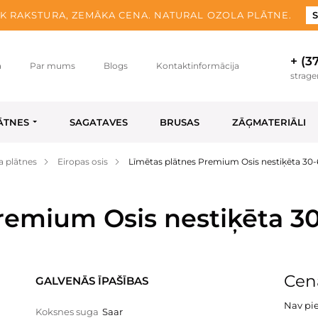
K RAKSTURA, ZEMĀKA CENA. NATURAL OZOLA PLĀTNE.
S
+ (3
a
Par mums
Blogs
Kontaktinformācija
strag
ĀTNES
SAGATAVES
BRUSAS
ZĀĢMATERIĀLI
a plātnes
Eiropas osis
Līmētas plātnes Premium Osis nestiķēta 30
remium Osis nestiķēta 3
Cena
GALVENĀS ĪPAŠĪBAS
Nav pi
Koksnes suga
Saar