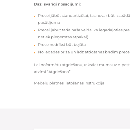
Daži svarīgi nosacījumi:
Precei jābūt standartizētai, tas nevar būt izstrā
pasūtījuma
Precei jābūt tādā pašā veidā, kā iegādājoties prec
netiek pieņemtas atpakaļ)
Prece nedrīkst būt bojāta
No iegādes brīža un līdz atdošanas brīdim prece
Lai noformētu atgriešanu, rakstiet mums uz e-pas
atzīmi “Atgriešana”.
Mēbeļu plātnes lietošanas instrukcija