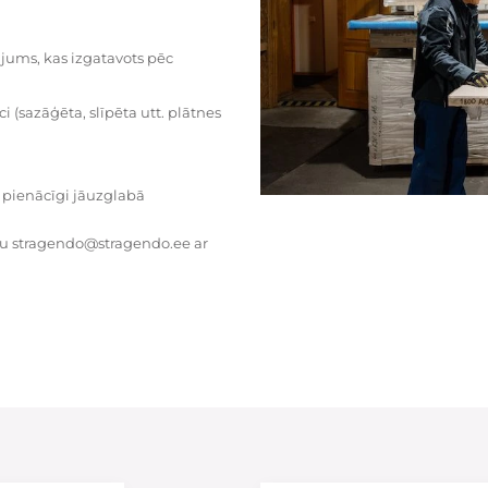
dājums, kas izgatavots pēc
i (sazāģēta, slīpēta utt. plātnes
 pienācīgi jāuzglabā
tu stragendo@stragendo.ee ar