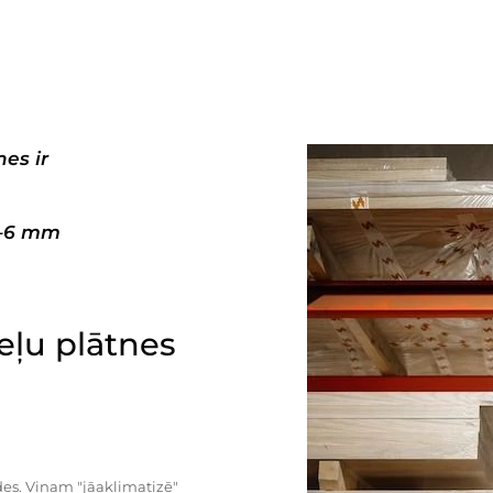
es ir
3–6 mm
ļu plātnes
es. Viņam "jāaklimatizē"