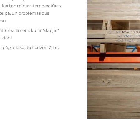
mu, kad no mīnuss temperatūras
ā telpā, un problēmas būs
umu.
ruma līmeni, kur ir "slapjie"
kloni.
pā, saliekot to horizontāli uz