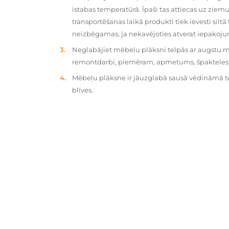
istabas temperatūrā. Īpaši tas attiecas uz zie
transportēšanas laikā produkti tiek ievesti silt
neizbēgamas, ja nekavējoties atverat iepakoj
Neglabājiet mēbeļu plāksni telpās ar augstu mit
remontdarbi, piemēram, apmetums, špakteles, 
Mēbeļu plāksne ir jāuzglabā sausā vēdināmā tel
blīves.