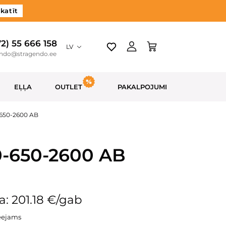
katīt
72) 55 666 158
LV
endo@stragendo.ee
EĻĻA
OUTLET
PAKALPOJUMI
-650-2600 AB
0-650-2600 AB
: 201.18 €/gab
eejams