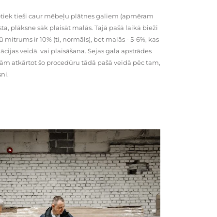
tiek tieši caur mēbeļu plātnes galiem (apmēram
rsta, plāksne sāk plaisāt malās. Tajā pašā laikā bieži
ū mitrums ir 10% (ti, normāls), bet malās - 5-6%, kas
cijas veidā. vai plaisāšana. Sejas gala apstrādes
kām atkārtot šo procedūru tādā pašā veidā pēc tam,
ni.