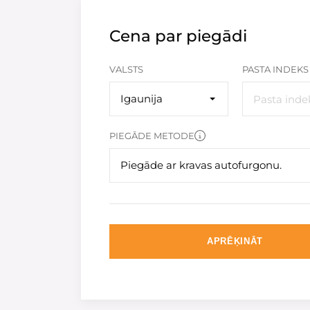
Cena par piegādi
VALSTS
PASTA INDEKS
Igaunija
PIEGĀDE METODE
Piegāde ar kravas autofurgonu.
APRĒĶINĀT