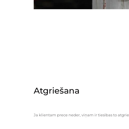
Atgriešana
Ja klientam prece neder, viņam ir tiesības to atgrie