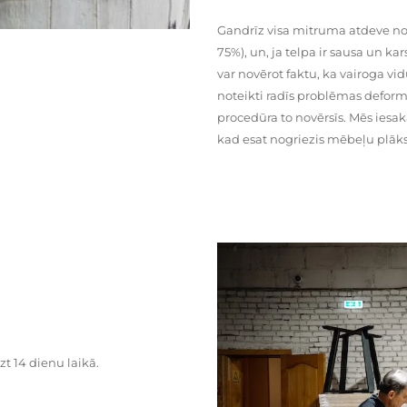
Gandrīz visa mitruma atdeve no
75%), un, ja telpa ir sausa un ka
var novērot faktu, ka vairoga vid
noteikti radīs problēmas deformā
procedūra to novērsīs. Mēs iesa
kad esat nogriezis mēbeļu plāks
zt 14 dienu laikā.