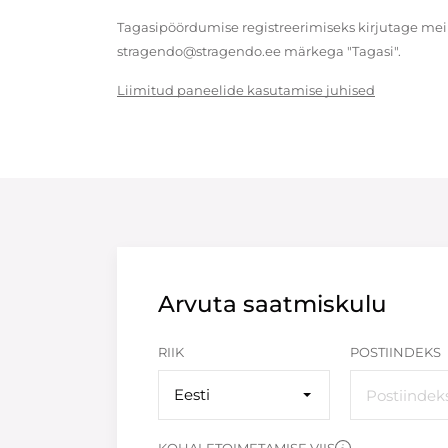
Tagasipöördumise registreerimiseks kirjutage meil
stragendo@stragendo.ee märkega "Tagasi".
Liimitud paneelide kasutamise juhised
Arvuta saatmiskulu
RIIK
POSTIINDEKS
Eesti