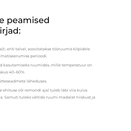
de peamised
rjad:
i, eriti talvel, soovitatakse tööruumis kilpidele
imatiseerumise perioodi.
ud kasutamiseks ruumides, mille temperatuur on
iiskus 40–60%.
kütteseadmete läheduses.
ehituse või remondi ajal tuleb läbi viia kuiva
a. Samuti tuleks vältida ruumi madalat niiskust ja