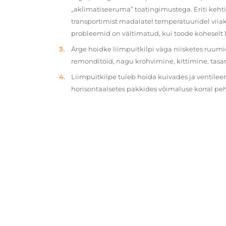
„aklimatiseeruma” toatingimustega. Eriti kehtib
transportimist madalatel temperatuuridel viiak
probleemid on vältimatud, kui toode koheselt 
Ärge hoidke liimpuitkilpi väga niisketes ruumi
remonditöid, nagu krohvimine, kittimine, tasa
Liimpuitkilpe tuleb hoida kuivades ja ventilee
horisontaalsetes pakkides võimaluse korral p