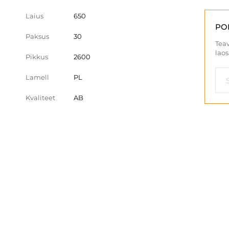
Laius
650
PO
Paksus
30
Teav
laos
Pikkus
2600
Lamell
PL
Kvaliteet
AB