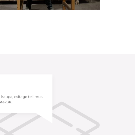
t kaupa, esitage tellimus
atekulu.