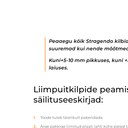
Peaaegu kõik Stragendo kilbi
suuremad kui nende mõõtmed
Kuni+5-10 mm pikkuses, kuni 
laiuses.
Liimpuitkilpide peam
säilituseeskirjad:
Toode tuleb täielikult pakendada.
Ärge pakkige liimitud plaati lahti kohe pärast 