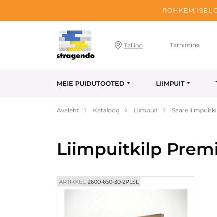
ROHKEM ISELO
Tarnimine
Tallinn
MEIE PUIDUTOOTED
LIIMPUIT
Avaleht
Kataloog
Liimpuit
Saare liimpuitki
Liimpuitkilp Pre
ARTIKKEL:
2600-650-30-2PLSL