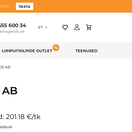
ILP.
Vaata
 555 600 34
ET
@stragendo.ee
LIIMPUITKILPIDE OUTLET
TEENUSED
600 AB
0 AB
: 201.18 €/tk
aadaval