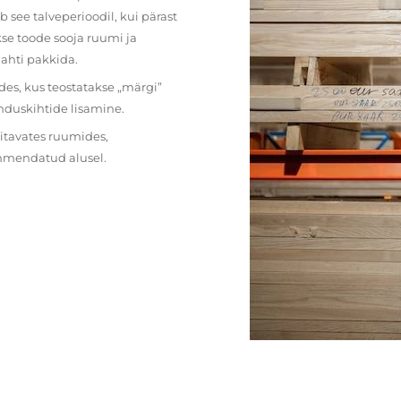
 see talveperioodil, kui pärast
se toode sooja ruumi ja
lahti pakkida.
des, kus teostatakse „märgi”
nduskihtide lisamine.
ritavates ruumides,
ehmendatud alusel.