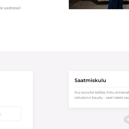
e aadressil
Saatmiskulu
Kui soovite tellida mitu erineva
ostukorvi kaudu - seal näete sa