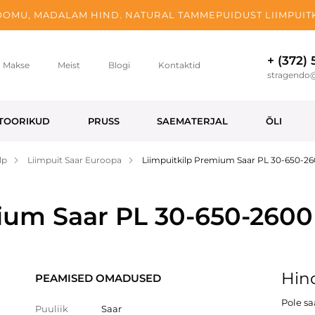
OMU, MADALAM HIND. NATURAL TAMMEPUIDUST LIIMPUITK
+ (372)
Makse
Meist
Blogi
Kontaktid
stragendo
TOORIKUD
PRUSS
SAEMATERJAL
ÕLI
lp
Liimpuit Saar Euroopa
Liimpuitkilp Premium Saar PL 30-650-2
mium Saar PL 30-650-260
Hind
PEAMISED OMADUSED
Pole s
Puuliik
Saar