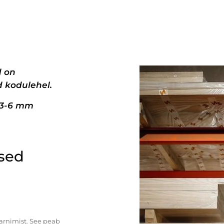
d on
 kodulehel.
+3-6 mm
ised
tarnimist. See peab