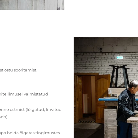
st ostu sooritamist.
ritellimusel valmistatud
ne ostmist (lõigatud, lihvitud
ada)
upa hoida õigetes tingimustes.