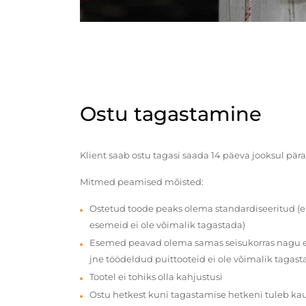
Ostu tagastamine
Klient saab ostu tagasi saada 14 päeva jooksul pära
Mitmed peamised mõisted:
Ostetud toode peaks olema standardiseeritud (e
esemeid ei ole võimalik tagastada)
Esemed peavad olema samas seisukorras nagu en
jne töödeldud puittooteid ei ole võimalik tagast
Tootel ei tohiks olla kahjustusi
Ostu hetkest kuni tagastamise hetkeni tuleb ka