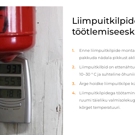
Liimpuitkilpi
töötlemiseeski
Enne liimpuitkilpide montaaž
pakkuda nädala pikkust akl
Liimpuitkilbid on ettenäht
10–30 ° C ja suhteline õhun
Ärge hoidke liimpuitkilpe 
Liimpuitkilpidega töötamine 
ruumi täieliku valmisolekug
kõrget temperatuuri.