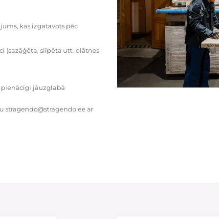
dājums, kas izgatavots pēc
i (sazāģēta, slīpēta utt. plātnes
 pienācīgi jāuzglabā
tu stragendo@stragendo.ee ar