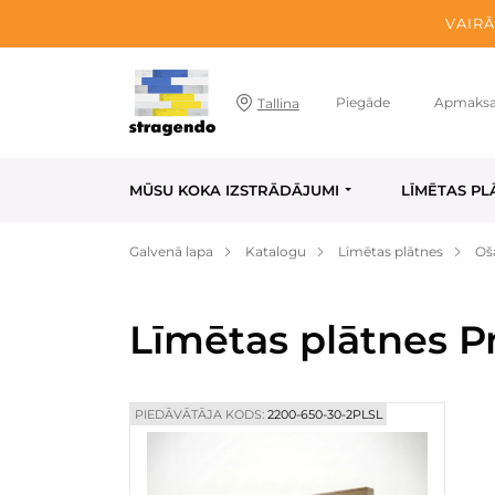
VAIRĀ
Piegāde
Apmaks
Tallina
MŪSU KOKA IZSTRĀDĀJUMI
LĪMĒTAS PL
Galvenā lapa
Katalogu
Līmētas plātnes
Oš
Līmētas plātnes P
PIEDĀVĀTĀJA KODS:
2200-650-30-2PLSL