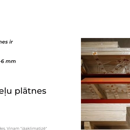
es ir
3–6 mm
ļu plātnes
es. Viņam "jāaklimatizē"