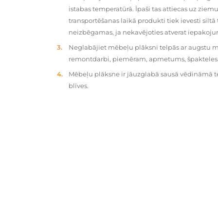
istabas temperatūrā. Īpaši tas attiecas uz zie
transportēšanas laikā produkti tiek ievesti silt
neizbēgamas, ja nekavējoties atverat iepakoj
Neglabājiet mēbeļu plāksni telpās ar augstu mit
remontdarbi, piemēram, apmetums, špakteles, 
Mēbeļu plāksne ir jāuzglabā sausā vēdināmā tel
blīves.