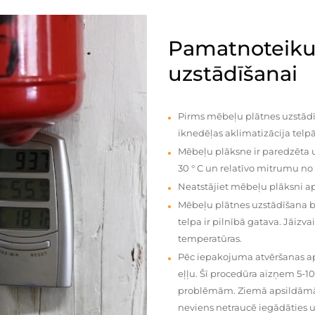
Pamatnoteiku
uzstādīšanai
Pirms mēbeļu plātnes uzstādī
iknedēļas aklimatizācija telpā
Mēbeļu plāksne ir paredzēta u
30 ° C un relatīvo mitrumu no
Neatstājiet mēbeļu plāksni a
Mēbeļu plātnes uzstādīšana 
telpa ir pilnībā gatava. Jāiz
temperatūras.
Pēc iepakojuma atvēršanas aps
eļļu. Šī procedūra aizņem 5-1
problēmām. Ziemā apsildāmās 
neviens netraucē iegādāties u