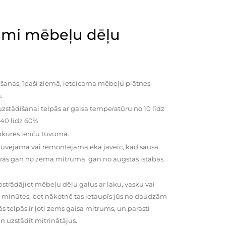
mi mēbeļu dēļu
šanas, īpaši ziemā, ieteicama mēbeļu plātnes
.
zstādīšanai telpās ar gaisa temperatūru no 10 līdz
 40 līdz 60%.
pkures ierīču tuvumā.
būvējamā vai remontējamā ēkā jāveic, kad sausā
vairās gan no zema mitruma, gan no augstas istabas
trādājiet mēbeļu dēļu galus ar laku, vasku vai
0 minūtes, bet nākotnē tas ietaupīs jūs no daudzām
telpās ir ļoti zems gaisa mitrums, un parasti
n uzstādīt mitrinātājus.