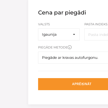
Cena par piegādi
VALSTS
PASTA INDEKS
Igaunija
PIEGĀDE METODE
Piegāde ar kravas autofurgonu.
APRĒĶINĀT