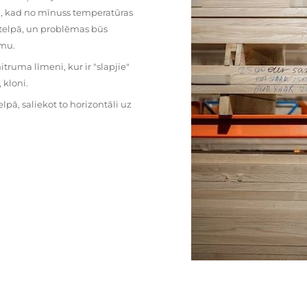
mu, kad no mīnuss temperatūras
ā telpā, un problēmas būs
umu.
ruma līmeni, kur ir "slapjie"
kloni.
pā, saliekot to horizontāli uz