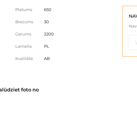
Platums
650
NA
Biezums
30
Nav 
Garums
2200
Lamella
PL
Kvalitāte
AB
alūdziet foto no