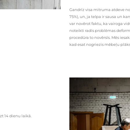
Gandrīz visa mitruma atdeve no
75%), un, ja telpa ir sausa un ka
var novērot faktu, ka vairoga vid
noteikti radīs problēmas deformā
procedūra to novērsīs. Mēs iesa
kad esat nogriezis mēbeļu plāks
zt 14 dienu laikā.