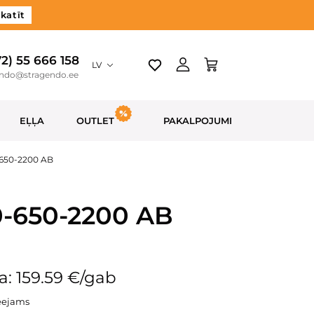
katīt
72) 55 666 158
LV
endo@stragendo.ee
EĻĻA
OUTLET
PAKALPOJUMI
-650-2200 AB
0-650-2200 AB
: 159.59 €/gab
eejams