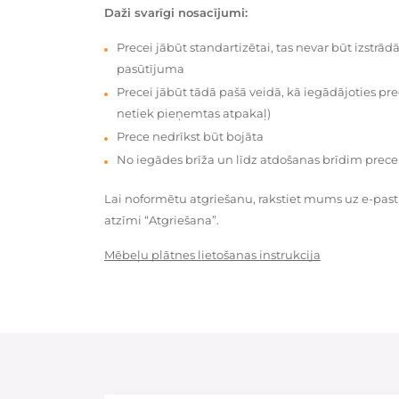
Daži svarīgi nosacījumi:
Precei jābūt standartizētai, tas nevar būt izstrā
pasūtījuma
Precei jābūt tādā pašā veidā, kā iegādājoties prec
netiek pieņemtas atpakaļ)
Prece nedrīkst būt bojāta
No iegādes brīža un līdz atdošanas brīdim prece
Lai noformētu atgriešanu, rakstiet mums uz e-pas
atzīmi “Atgriešana”.
Mēbeļu plātnes lietošanas instrukcija