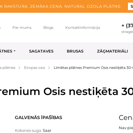
K RAKSTURA, ZEMĀKA CENA. NATURAL OZOLA PLĀTNE.
S
+ (3
a
Par mums
Blogs
Kontaktinformācija
strag
ĀTNES
SAGATAVES
BRUSAS
ZĀĢMATERIĀLI
a plātnes
Eiropas osis
Līmētas plātnes Premium Osis nestiķēta 30
remium Osis nestiķēta 3
Cena
GALVENĀS ĪPAŠĪBAS
Nav pi
Koksnes suga
Saar