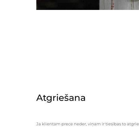
Atgriešana
Ja klientam prece neder, viņam ir tiesības to atgrie