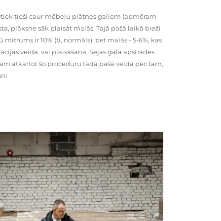
tiek tieši caur mēbeļu plātnes galiem (apmēram
rsta, plāksne sāk plaisāt malās. Tajā pašā laikā bieži
ū mitrums ir 10% (ti, normāls), bet malās - 5-6%, kas
cijas veidā. vai plaisāšana. Sejas gala apstrādes
kām atkārtot šo procedūru tādā pašā veidā pēc tam,
ni.