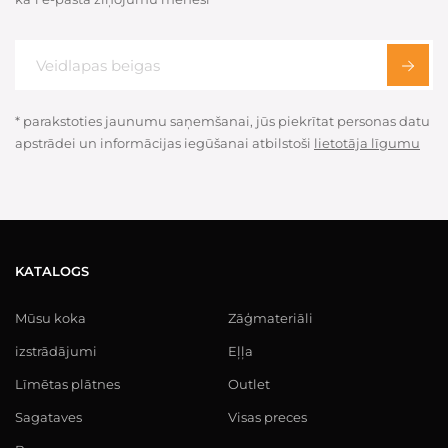
* parakstoties jaunumu saņemšanai, jūs piekrītat personas datu
apstrādei un informācijas iegūšanai atbilstoši
lietotāja līgumu
KATALOGS
Mūsu koka
Zāģmateriāli
izstrādājumi
Eļļa
Līmētas plātnes
Outlet
Sagataves
Visas preces