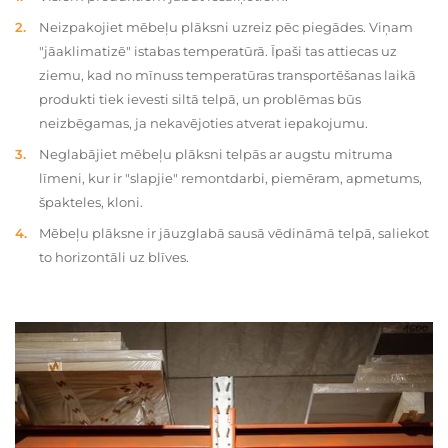
Neizpakojiet mēbeļu plāksni uzreiz pēc piegādes. Viņam
"jāaklimatizē" istabas temperatūrā. Īpaši tas attiecas uz
ziemu, kad no mīnuss temperatūras transportēšanas laikā
produkti tiek ievesti siltā telpā, un problēmas būs
neizbēgamas, ja nekavējoties atverat iepakojumu.
Neglabājiet mēbeļu plāksni telpās ar augstu mitruma
līmeni, kur ir "slapjie" remontdarbi, piemēram, apmetums,
špakteles, kloni.
Mēbeļu plāksne ir jāuzglabā sausā vēdināmā telpā, saliekot
to horizontāli uz blīves.