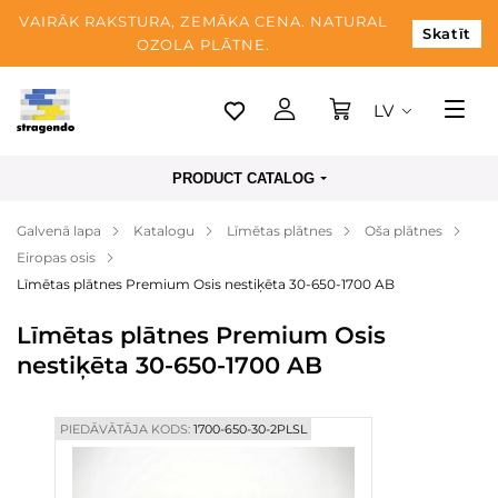
VAIRĀK RAKSTURA, ZEMĀKA CENA. NATURAL
Skatīt
OZOLA PLĀTNE.
LV
Tallina
PRODUCT CATALOG
Piegāde
Galvenā lapa
Katalogu
Līmētas plātnes
Oša plātnes
Apmaksa
Eiropas osis
Par mums
Līmētas plātnes Premium Osis nestiķēta 30-650-1700 AB
Blogs
Līmētas plātnes Premium Osis
nestiķēta 30-650-1700 AB
Kontaktinformācija
PIEDĀVĀTĀJA KODS:
1700-650-30-2PLSL