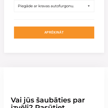
Piegāde ar kravas autofurgonu.
APRĒĶINĀT
Vai jūs šaubāties par
izvēli? Pasūtiet