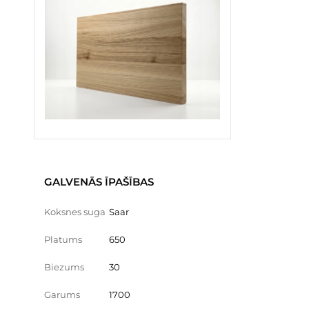
GALVENĀS ĪPAŠĪBAS
Koksnes suga
Saar
Platums
650
Biezums
30
Garums
1700