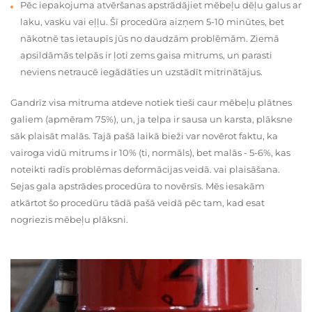
Pēc iepakojuma atvēršanas apstrādājiet mēbeļu dēļu galus ar
laku, vasku vai eļļu. Šī procedūra aizņem 5-10 minūtes, bet
nākotnē tas ietaupīs jūs no daudzām problēmām. Ziemā
apsildāmās telpās ir ļoti zems gaisa mitrums, un parasti
neviens netraucē iegādāties un uzstādīt mitrinātājus.
Gandrīz visa mitruma atdeve notiek tieši caur mēbeļu plātnes
galiem (apmēram 75%), un, ja telpa ir sausa un karsta, plāksne
sāk plaisāt malās. Tajā pašā laikā bieži var novērot faktu, ka
vairoga vidū mitrums ir 10% (ti, normāls), bet malās - 5-6%, kas
noteikti radīs problēmas deformācijas veidā. vai plaisāšana.
Sejas gala apstrādes procedūra to novērsīs. Mēs iesakām
atkārtot šo procedūru tādā pašā veidā pēc tam, kad esat
nogriezis mēbeļu plāksni.