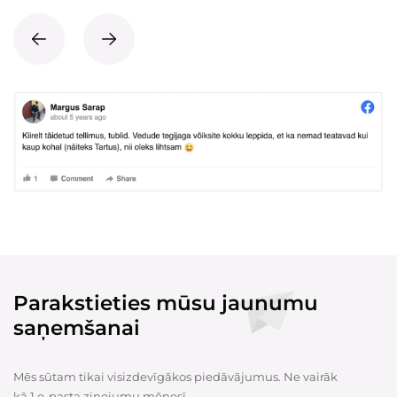
Parakstieties mūsu jaunumu
saņemšanai
Mēs sūtam tikai visizdevīgākos piedāvājumus. Ne vairāk
kā 1 e-pasta ziņojumu mēnesī