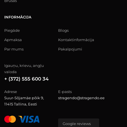
Brusas
INFORMĀCIJA
Piegāde
Blogs
Apmaksa
Kontaktinformācija
Par mums
Pakalpojumi
Igauņu, krievu, angļu
valoda
+ (372) 555 600 34
Adrese
E-pasts
Suur-Sõjamäe põik 9,
stragendo@stragendo.ee
11415 Tallina, Eesti
Google reviews