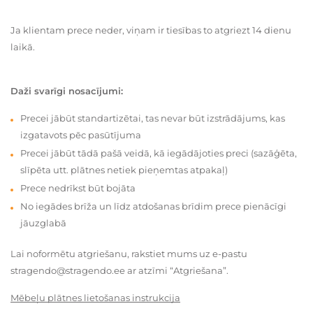
Ja klientam prece neder, viņam ir tiesības to atgriezt 14 dienu
laikā.
Daži svarīgi nosacījumi:
Precei jābūt standartizētai, tas nevar būt izstrādājums, kas
izgatavots pēc pasūtījuma
Precei jābūt tādā pašā veidā, kā iegādājoties preci (sazāģēta,
slīpēta utt. plātnes netiek pieņemtas atpakaļ)
Prece nedrīkst būt bojāta
No iegādes brīža un līdz atdošanas brīdim prece pienācīgi
jāuzglabā
Lai noformētu atgriešanu, rakstiet mums uz e-pastu
stragendo@stragendo.ee ar atzīmi “Atgriešana”.
Mēbeļu plātnes lietošanas instrukcija