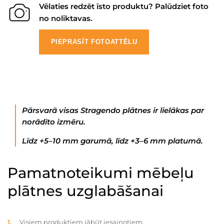
Vēlaties redzēt īsto produktu? Palūdziet foto
no noliktavas.
PIEPRASĪT FOTOATTĒLU
Pārsvarā visas Stragendo plātnes ir lielākas par
norādīto izmēru.
Līdz +5–10 mm garumā, līdz +3–6 mm platumā.
Pamatnoteikumi mēbeļu
plātnes uzglabāšanai
Visiem produktiem jābūt iesaiņotiem.