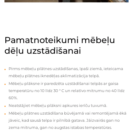
Pamatnoteikumi mēbeļu
dēļu uzstādīšanai
Pirms mēbeļu plātnes uzstādīšanas, īpaši ziemā, ieteicama
mēbeļu plātnes iknedēļas aklimatizācija telpā.
Mēbeļu plāksne ir paredzēta uzstādīšanai telpās ar gaisa
temperatūru no 10 līdz 30 ° C un relatīvo mitrumu no 40 līdz
60%.
Neatstājiet mēbeļu plāksni apkures ierīču tuvumā.
Mēbeļu plātnes uzstādīšana būvējamā vai remontējamā ēkā
jāveic, kad sausā telpa ir pilnībā gatava. Jāizvairās gan no
zema mitruma, gan no augstas istabas temperatūras.