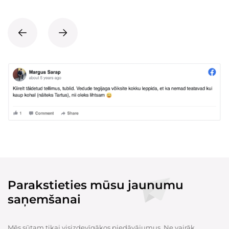
Parakstieties mūsu jaunumu
saņemšanai
Mēs sūtam tikai visizdevīgākos piedāvājumus. Ne vairāk