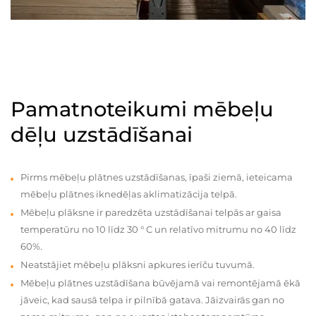
Pamatnoteikumi mēbeļu
dēļu uzstādīšanai
Pirms mēbeļu plātnes uzstādīšanas, īpaši ziemā, ieteicama
mēbeļu plātnes iknedēļas aklimatizācija telpā.
Mēbeļu plāksne ir paredzēta uzstādīšanai telpās ar gaisa
temperatūru no 10 līdz 30 ° C un relatīvo mitrumu no 40 līdz
60%.
Neatstājiet mēbeļu plāksni apkures ierīču tuvumā.
Mēbeļu plātnes uzstādīšana būvējamā vai remontējamā ēkā
jāveic, kad sausā telpa ir pilnībā gatava. Jāizvairās gan no