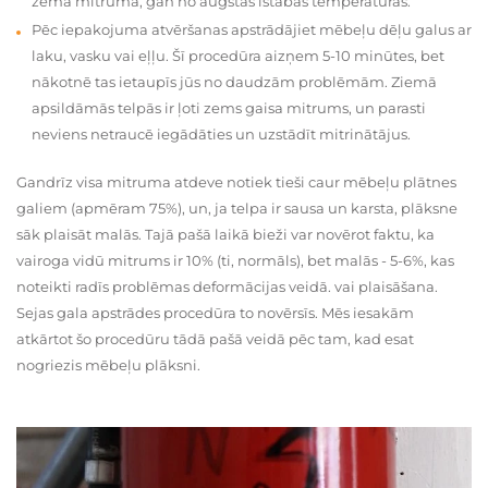
zema mitruma, gan no augstas istabas temperatūras.
Pēc iepakojuma atvēršanas apstrādājiet mēbeļu dēļu galus ar
laku, vasku vai eļļu. Šī procedūra aizņem 5-10 minūtes, bet
nākotnē tas ietaupīs jūs no daudzām problēmām. Ziemā
apsildāmās telpās ir ļoti zems gaisa mitrums, un parasti
neviens netraucē iegādāties un uzstādīt mitrinātājus.
Gandrīz visa mitruma atdeve notiek tieši caur mēbeļu plātnes
galiem (apmēram 75%), un, ja telpa ir sausa un karsta, plāksne
sāk plaisāt malās. Tajā pašā laikā bieži var novērot faktu, ka
vairoga vidū mitrums ir 10% (ti, normāls), bet malās - 5-6%, kas
noteikti radīs problēmas deformācijas veidā. vai plaisāšana.
Sejas gala apstrādes procedūra to novērsīs. Mēs iesakām
atkārtot šo procedūru tādā pašā veidā pēc tam, kad esat
nogriezis mēbeļu plāksni.