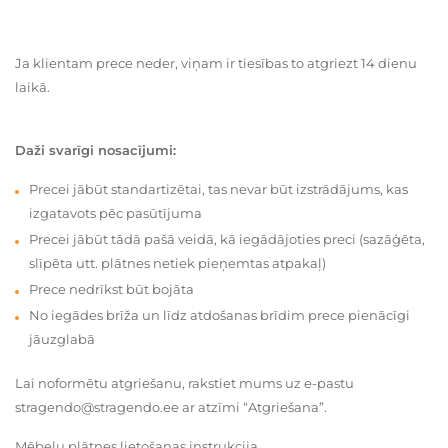
Ja klientam prece neder, viņam ir tiesības to atgriezt 14 dienu
laikā.
Daži svarīgi nosacījumi:
Precei jābūt standartizētai, tas nevar būt izstrādājums, kas
izgatavots pēc pasūtījuma
Precei jābūt tādā pašā veidā, kā iegādājoties preci (sazāģēta,
slīpēta utt. plātnes netiek pieņemtas atpakaļ)
Prece nedrīkst būt bojāta
No iegādes brīža un līdz atdošanas brīdim prece pienācīgi
jāuzglabā
Lai noformētu atgriešanu, rakstiet mums uz e-pastu
stragendo@stragendo.ee ar atzīmi “Atgriešana”.
Mēbeļu plātnes lietošanas instrukcija