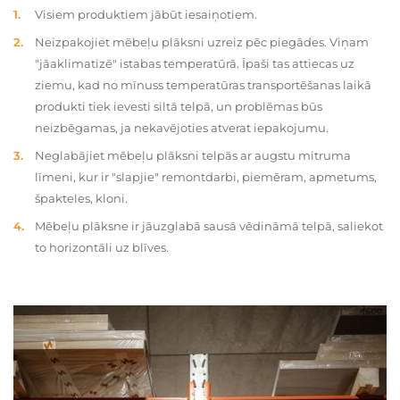
Visiem produktiem jābūt iesaiņotiem.
Neizpakojiet mēbeļu plāksni uzreiz pēc piegādes. Viņam
"jāaklimatizē" istabas temperatūrā. Īpaši tas attiecas uz
ziemu, kad no mīnuss temperatūras transportēšanas laikā
produkti tiek ievesti siltā telpā, un problēmas būs
neizbēgamas, ja nekavējoties atverat iepakojumu.
Neglabājiet mēbeļu plāksni telpās ar augstu mitruma
līmeni, kur ir "slapjie" remontdarbi, piemēram, apmetums,
špakteles, kloni.
Mēbeļu plāksne ir jāuzglabā sausā vēdināmā telpā, saliekot
to horizontāli uz blīves.