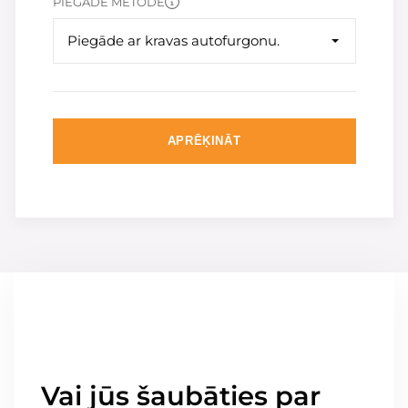
PIEGĀDE METODE
Piegāde ar kravas autofurgonu.
APRĒĶINĀT
Vai jūs šaubāties par