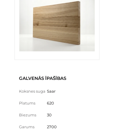
GALVENĀS ĪPAŠĪBAS
Koksnes suga
Saar
Platums
620
Biezums
30
Garums
2700