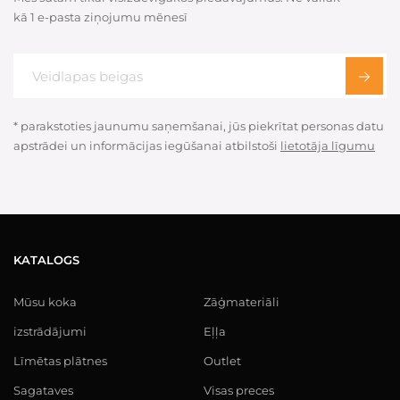
kā 1 e-pasta ziņojumu mēnesī
* parakstoties jaunumu saņemšanai, jūs piekrītat personas datu
apstrādei un informācijas iegūšanai atbilstoši
lietotāja līgumu
KATALOGS
Mūsu koka
Zāģmateriāli
izstrādājumi
Eļļa
Līmētas plātnes
Outlet
Sagataves
Visas preces