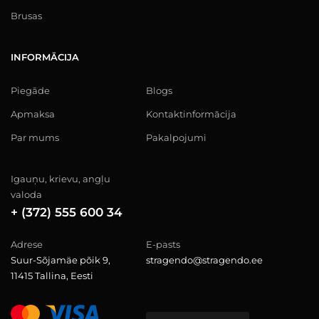
Brusas
INFORMĀCIJA
Piegāde
Blogs
Apmaksa
Kontaktinformācija
Par mums
Pakalpojumi
Igauņu, krievu, angļu
valoda
+ (372) 555 600 34
Adrese
E-pasts
Suur-Sõjamäe põik 9,
stragendo@stragendo.ee
11415 Tallina, Eesti