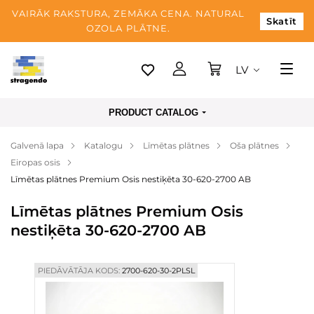
VAIRĀK RAKSTURA, ZEMĀKA CENA. NATURAL
Skatīt
OZOLA PLĀTNE.
LV
Tallina
PRODUCT CATALOG
Piegāde
Galvenā lapa
Katalogu
Līmētas plātnes
Oša plātnes
Apmaksa
Eiropas osis
Par mums
Līmētas plātnes Premium Osis nestiķēta 30-620-2700 AB
Blogs
Līmētas plātnes Premium Osis
nestiķēta 30-620-2700 AB
Kontaktinformācija
PIEDĀVĀTĀJA KODS:
2700-620-30-2PLSL