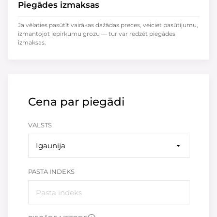
Piegādes izmaksas
Ja vēlaties pasūtīt vairākas dažādas preces, veiciet pasūtījumu,
izmantojot iepirkumu grozu — tur var redzēt piegādes
izmaksas.
Cena par piegādi
VALSTS
Igaunija
PASTA INDEKS