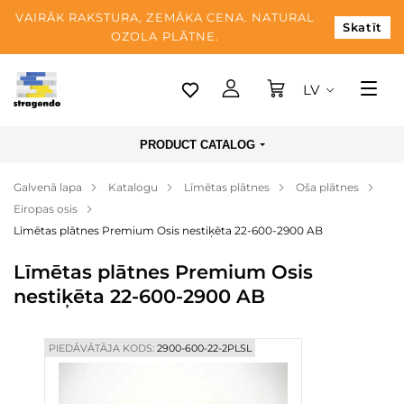
VAIRĀK RAKSTURA, ZEMĀKA CENA. NATURAL
Skatīt
OZOLA PLĀTNE.
LV
Tallina
PRODUCT CATALOG
Piegāde
Galvenā lapa
Katalogu
Līmētas plātnes
Oša plātnes
Apmaksa
Eiropas osis
Par mums
Līmētas plātnes Premium Osis nestiķēta 22-600-2900 AB
Blogs
Līmētas plātnes Premium Osis
nestiķēta 22-600-2900 AB
Kontaktinformācija
PIEDĀVĀTĀJA KODS:
2900-600-22-2PLSL