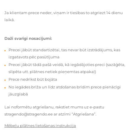
Ja klientam prece neder, viņam ir tiesības to atgriezt 14 dienu
laikā.
Daži svarīgi nosacījumi:
Precei jābūt standartizētai, tas nevar būt izstrādājums, kas
izgatavots pēc pasūtījuma
Precei jābūt tādā pašā veidā, kā iegādājoties preci (sazāģēta,
slīpēta utt. plātnes netiek pieņemtas atpakaļ)
Prece nedrīkst būt bojāta
No iegādes brīža un līdz atdošanas brīdim prece pienācīgi
jāuzglabā
Lai noformētu atgriešanu, rakstiet mums uz e-pastu
stragendo@stragendo.ee ar atzīmi “Atgriešana”.
Mēbeļu plātnes lietošanas instrukcija