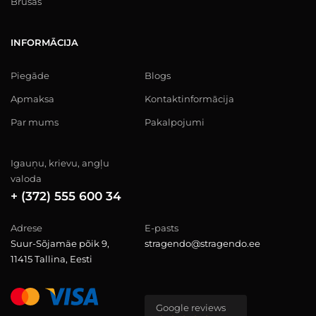
Brusas
INFORMĀCIJA
Piegāde
Blogs
Apmaksa
Kontaktinformācija
Par mums
Pakalpojumi
Igauņu, krievu, angļu
valoda
+ (372) 555 600 34
Adrese
E-pasts
Suur-Sõjamäe põik 9,
stragendo@stragendo.ee
11415 Tallina, Eesti
Google reviews