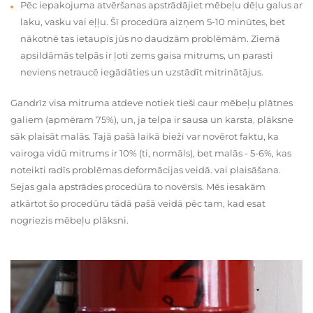
Pēc iepakojuma atvēršanas apstrādājiet mēbeļu dēļu galus ar
laku, vasku vai eļļu. Šī procedūra aizņem 5-10 minūtes, bet
nākotnē tas ietaupīs jūs no daudzām problēmām. Ziemā
apsildāmās telpās ir ļoti zems gaisa mitrums, un parasti
neviens netraucē iegādāties un uzstādīt mitrinātājus.
Gandrīz visa mitruma atdeve notiek tieši caur mēbeļu plātnes
galiem (apmēram 75%), un, ja telpa ir sausa un karsta, plāksne
sāk plaisāt malās. Tajā pašā laikā bieži var novērot faktu, ka
vairoga vidū mitrums ir 10% (ti, normāls), bet malās - 5-6%, kas
noteikti radīs problēmas deformācijas veidā. vai plaisāšana.
Sejas gala apstrādes procedūra to novērsīs. Mēs iesakām
atkārtot šo procedūru tādā pašā veidā pēc tam, kad esat
nogriezis mēbeļu plāksni.