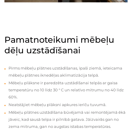
Pamatnoteikumi mēbeļu
dēļu uzstādīšanai
Pirms mēbeļu plātnes uzstādīšanas, īpaši ziemā, ieteicama
mēbeļu plātnes iknedēļas aklimatizācija telpā.
Mēbeļu plāksne ir paredzēta uzstādīšanai telpās ar gaisa
temperatūru no 10 līdz 30 ° C un relatīvo mitrumu no 40 līdz
60%.
Neatstājiet mēbeļu plāksni apkures ierīču tuvumā.
Mēbeļu plātnes uzstādīšana būvējamā vai remontējamā ēkā
jāveic, kad sausā telpa ir pilnībā gatava. Jāizvairās gan no
zema mitruma, gan no augstas istabas temperatūras.