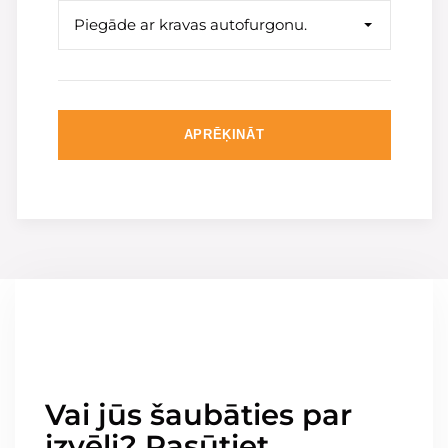
Piegāde ar kravas autofurgonu.
APRĒĶINĀT
Vai jūs šaubāties par
izvēli? Pasūtiet