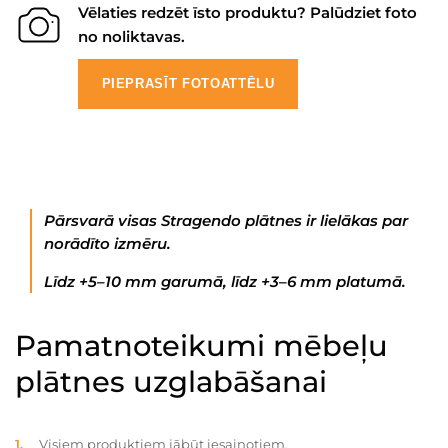
Vēlaties redzēt īsto produktu? Palūdziet foto
no noliktavas.
PIEPRASĪT FOTOATTĒLU
Pārsvarā visas Stragendo plātnes ir lielākas par
norādīto izmēru.
Līdz +5–10 mm garumā, līdz +3–6 mm platumā.
Pamatnoteikumi mēbeļu
plātnes uzglabāšanai
Visiem produktiem jābūt iesaiņotiem.