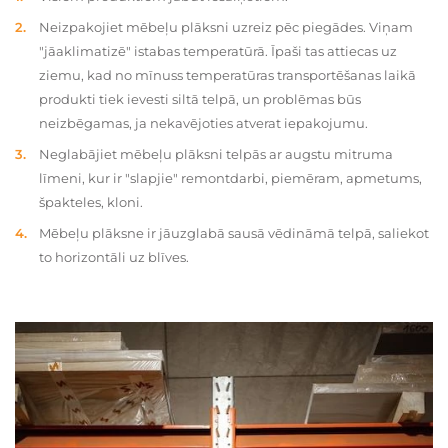
Neizpakojiet mēbeļu plāksni uzreiz pēc piegādes. Viņam
"jāaklimatizē" istabas temperatūrā. Īpaši tas attiecas uz
ziemu, kad no mīnuss temperatūras transportēšanas laikā
produkti tiek ievesti siltā telpā, un problēmas būs
neizbēgamas, ja nekavējoties atverat iepakojumu.
Neglabājiet mēbeļu plāksni telpās ar augstu mitruma
līmeni, kur ir "slapjie" remontdarbi, piemēram, apmetums,
špakteles, kloni.
Mēbeļu plāksne ir jāuzglabā sausā vēdināmā telpā, saliekot
to horizontāli uz blīves.