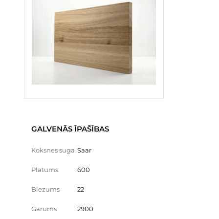
GALVENĀS ĪPAŠĪBAS
Koksnes suga
Saar
Platums
600
Biezums
22
Garums
2900