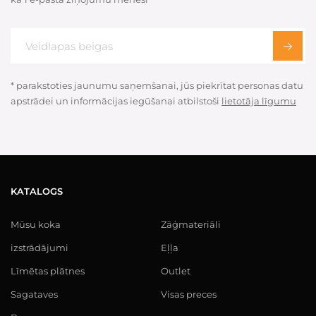
* parakstoties jaunumu saņemšanai, jūs piekrītat personas datu
apstrādei un informācijas iegūšanai atbilstoši
lietotāja līgumu
KATALOGS
Mūsu koka
Zāģmateriāli
izstrādājumi
Eļļa
Līmētas plātnes
Outlet
Sagataves
Visas preces