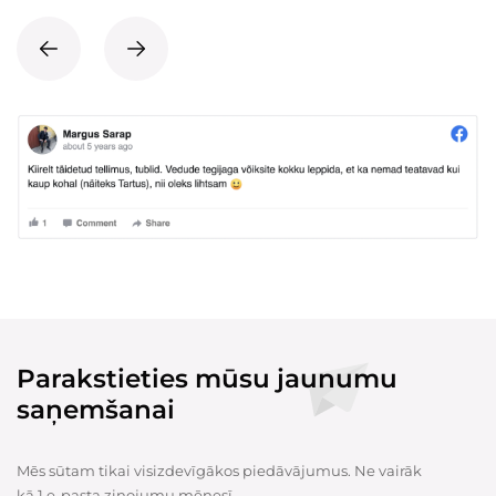
Parakstieties mūsu jaunumu
saņemšanai
Mēs sūtam tikai visizdevīgākos piedāvājumus. Ne vairāk
kā 1 e-pasta ziņojumu mēnesī