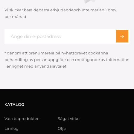
Vi skickar bara debästa erbjudandeoch Inte mer än 1 brev
per månad
* genom att prenumerera på nyhetsbrevet godkänna
behandling av personuppgifter och mottagande av information
i enlighet med
användaravtalet
KATALOG
Våra träprodukter
Sågat virke
Limfog
Olja