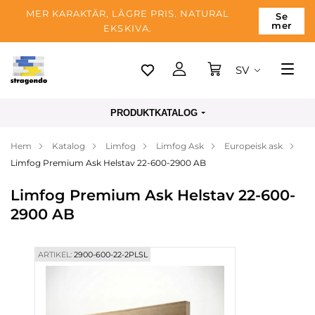
MER KARAKTÄR, LÄGRE PRIS. NATURAL
Se
mer
EKSKIVA.
SV
Tallinn
PRODUKTKATALOG
Leverans
Hem
Katalog
Limfog
Limfog Ask
Europeisk ask
Betalning
Limfog Premium Ask Helstav 22-600-2900 AB
Om företaget
Limfog Premium Ask Helstav 22-600-
Blogg
2900 AB
Kontakter
ARTIKEL:
2900-600-22-2PLSL