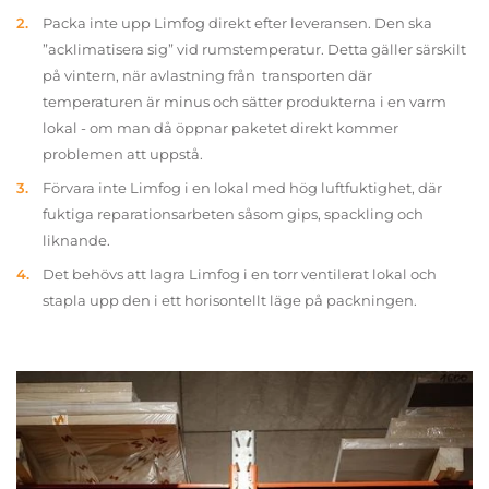
Packa inte upp Limfog direkt efter leveransen. Den ska
”acklimatisera sig” vid rumstemperatur. Detta gäller särskilt
på vintern, när avlastning från transporten där
temperaturen är minus och sätter produkterna i en varm
lokal - om man då öppnar paketet direkt kommer
problemen att uppstå.
Förvara inte Limfog i en lokal med hög luftfuktighet, där
fuktiga reparationsarbeten såsom gips, spackling och
liknande.
Det behövs att lagra Limfog i en torr ventilerat lokal och
stapla upp den i ett horisontellt läge på packningen.