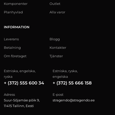
Komponenter
Outlet
Planhyvlad
Alla varor
INFORMATION
Leverans
Blogg
Betalning
Kontakter
Om företaget
Tjänster
Estniska, engelska,
Estniska, ryska,
ryska
engelska
+ (372) 555 600 34
+ (372) 55 666 158
Adress
E-post
Suur-Sõjamäe põik 9,
stragendo@stragendo.ee
11415 Tallinn, Eesti