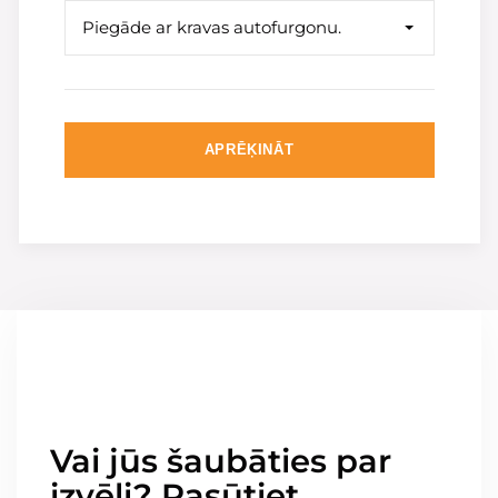
Piegāde ar kravas autofurgonu.
APRĒĶINĀT
Vai jūs šaubāties par
izvēli? Pasūtiet