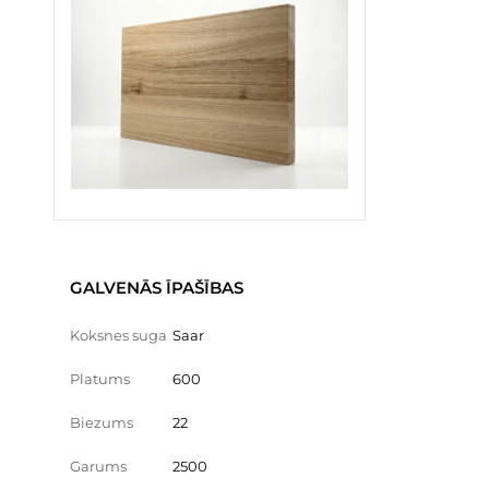
GALVENĀS ĪPAŠĪBAS
Koksnes suga
Saar
Platums
600
Biezums
22
Garums
2500