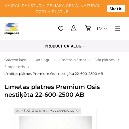
VAIRĀK RAKSTURA, ZEMĀKA CENA. NATURAL
Skatīt
OZOLA PLĀTNE.
LV
Tallina
PRODUCT CATALOG
Piegāde
Galvenā lapa
Katalogu
Līmētas plātnes
Oša plātnes
Apmaksa
Eiropas osis
Par mums
Līmētas plātnes Premium Osis nestiķēta 22-600-2500 AB
Blogs
Līmētas plātnes Premium Osis
nestiķēta 22-600-2500 AB
Kontaktinformācija
PIEDĀVĀTĀJA KODS:
2500-600-22-2PLSL