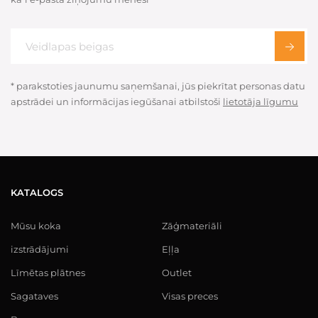
* parakstoties jaunumu saņemšanai, jūs piekrītat personas datu
apstrādei un informācijas iegūšanai atbilstoši
lietotāja līgumu
KATALOGS
Mūsu koka
Zāģmateriāli
izstrādājumi
Eļļa
Līmētas plātnes
Outlet
Sagataves
Visas preces