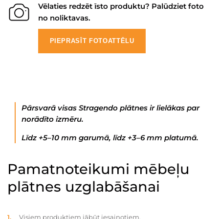
Vēlaties redzēt īsto produktu? Palūdziet foto
no noliktavas.
PIEPRASĪT FOTOATTĒLU
Pārsvarā visas Stragendo plātnes ir lielākas par
norādīto izmēru.
Līdz +5–10 mm garumā, līdz +3–6 mm platumā.
Pamatnoteikumi mēbeļu
plātnes uzglabāšanai
Visiem produktiem jābūt iesaiņotiem.