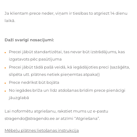
Ja klientam prece neder, viņam ir tiesības to atgriezt 14 dienu
laikā.
Daži svarīgi nosacījumi:
Precei jābūt standartizētai, tas nevar būt izstrādājums, kas
izgatavots pēc pasūtījuma
Precei jābūt tādā pašā veidā, kā iegādājoties preci (sazāģēta,
slīpēta utt. plātnes netiek pieņemtas atpakaļ)
Prece nedrīkst būt bojāta
No iegādes brīža un līdz atdošanas brīdim prece pienācīgi
jāuzglabā
Lai noformētu atgriešanu, rakstiet mums uz e-pastu
stragendo@stragendo.ee ar atzīmi “Atgriešana”.
Mēbeļu plātnes lietošanas instrukcija