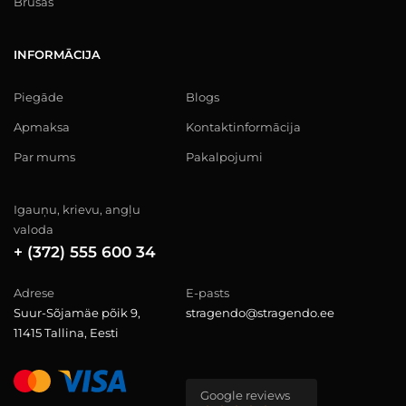
Brusas
INFORMĀCIJA
Piegāde
Blogs
Apmaksa
Kontaktinformācija
Par mums
Pakalpojumi
Igauņu, krievu, angļu
valoda
+ (372) 555 600 34
Adrese
E-pasts
Suur-Sõjamäe põik 9,
stragendo@stragendo.ee
11415 Tallina, Eesti
Google reviews