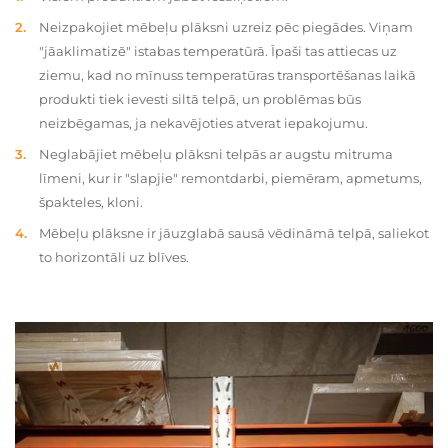
Neizpakojiet mēbeļu plāksni uzreiz pēc piegādes. Viņam
"jāaklimatizē" istabas temperatūrā. Īpaši tas attiecas uz
ziemu, kad no mīnuss temperatūras transportēšanas laikā
produkti tiek ievesti siltā telpā, un problēmas būs
neizbēgamas, ja nekavējoties atverat iepakojumu.
Neglabājiet mēbeļu plāksni telpās ar augstu mitruma
līmeni, kur ir "slapjie" remontdarbi, piemēram, apmetums,
špakteles, kloni.
Mēbeļu plāksne ir jāuzglabā sausā vēdināmā telpā, saliekot
to horizontāli uz blīves.