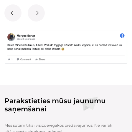
Parakstieties mūsu jaunumu
saņemšanai
Mēs sūtam tikai visizdevīgākos piedāvājumus. Ne vairāk
kā 1 e-pasta ziņojumu mēnesī