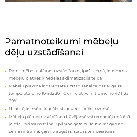
Pamatnoteikumi mēbeļu
dēļu uzstādīšanai
Pirms mēbeļu plātnes uzstādīšanas, īpaši ziemā, ieteicama
mēbeļu plātnes iknedēļas aklimatizācija telpā.
Mēbeļu plāksne ir paredzēta uzstādīšanai telpās ar gaisa
temperatūru no 10 līdz 30 ° C un relatīvo mitrumu no 40 līdz
60%.
Neatstājiet mēbeļu plāksni apkures ierīču tuvumā.
Mēbeļu plātnes uzstādīšana būvējamā vai remontējamā ēkā
jāveic, kad sausā telpa ir pilnībā gatava. Jāizvairās gan no
zema mitruma, gan no augstas istabas temperatūras.