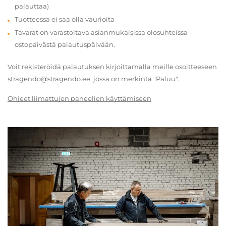
palauttaa)
Tuotteessa ei saa olla vaurioita
Tavarat on varastoitava asianmukaisissa olosuhteissa
ostopäivästä palautuspäivään.
Voit rekisteröidä palautuksen kirjoittamalla meille osoitteeseen
stragendo@stragendo.ee, jossa on merkintä "Paluu".
Ohjeet liimattujen paneelien käyttämiseen