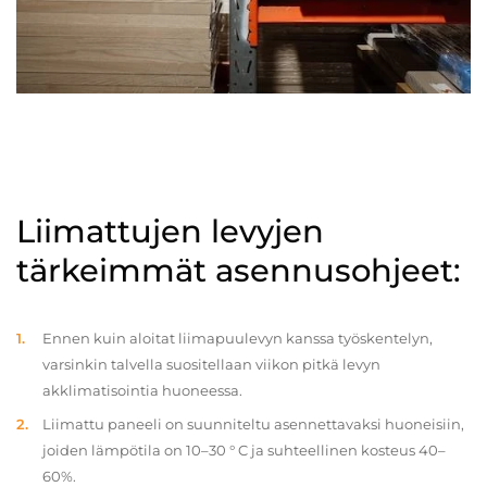
Liimattujen levyjen
tärkeimmät asennusohjeet:
Ennen kuin aloitat liimapuulevyn kanssa työskentelyn,
varsinkin talvella suositellaan viikon pitkä levyn
akklimatisointia huoneessa.
Liimattu paneeli on suunniteltu asennettavaksi huoneisiin,
joiden lämpötila on 10–30 ° C ja suhteellinen kosteus 40–
60%.