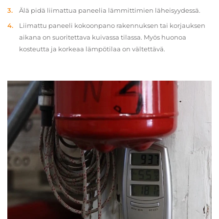
Älä pidä liimattua paneelia lämmittimien läheisyydessä.
Liimattu paneeli kokoonpano rakennuksen tai korjauksen
aikana on suoritettava kuivassa tilassa. Myös huonoa
kosteutta ja korkeaa lämpötilaa on vältettävä.