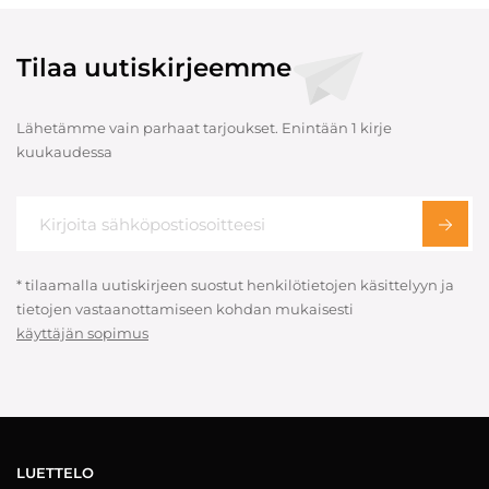
Tilaa uutiskirjeemme
Lähetämme vain parhaat tarjoukset. Enintään 1 kirje
kuukaudessa
* tilaamalla uutiskirjeen suostut henkilötietojen käsittelyyn ja
tietojen vastaanottamiseen kohdan mukaisesti
käyttäjän sopimus
LUETTELO