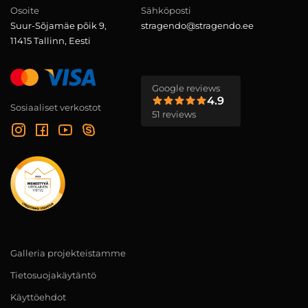
Osoite
Sähköposti
Suur-Sõjamäe põik 9,
stragendo@stragendo.ee
11415 Tallinn, Eesti
Google reviews
4.9
Sosiaaliset verkostot
51 reviews
Galleria projekteistamme
Tietosuojakäytäntö
Käyttöehdot