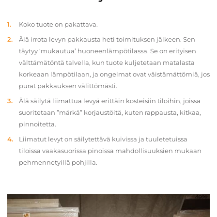
Koko tuote on pakattava.
Älä irrota levyn pakkausta heti toimituksen jälkeen. Sen
täytyy ‘mukautua’ huoneenlämpötilassa. Se on erityisen
välttämätöntä talvella, kun tuote kuljetetaan matalasta
korkeaan lämpötilaan, ja ongelmat ovat väistämättömiä, jos
purat pakkauksen välittömästi.
Älä säilytä liimattua levyä erittäin kosteisiin tiloihin, joissa
suoritetaan ”märkä” korjaustöitä, kuten rappausta, kitkaa,
pinnoitetta.
Liimatut levyt on säilytettävä kuivissa ja tuuletetuissa
tiloissa vaakasuorissa pinoissa mahdollisuuksien mukaan
pehmennetyillä pohjilla.