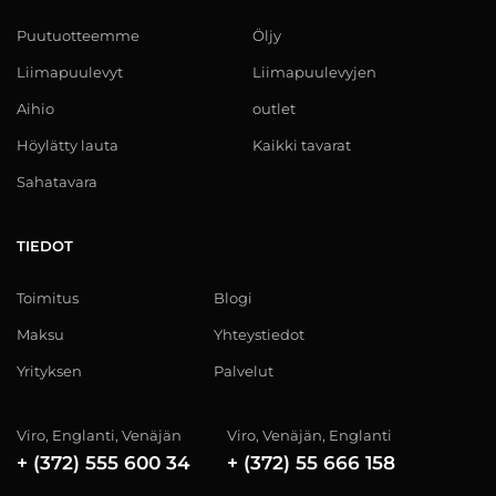
Puutuotteemme
Öljy
Liimapuulevyt
Liimapuulevyjen
Aihio
outlet
Höylätty lauta
Kaikki tavarat
Sahatavara
TIEDOT
Toimitus
Blogi
Maksu
Yhteystiedot
Yrityksen
Palvelut
Viro, Englanti, Venäjän
Viro, Venäjän, Englanti
+ (372) 555 600 34
+ (372) 55 666 158