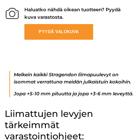
Haluatko nähdä oikean tuotteen? Pyydä
kuva varastosta.
PYYDÄ VALOKUVA
Melkein kaikki Stragendon liimapuulevyt on
isommat verrattuna meidän julkaistuin kokoihin.
Jopa +5-10 mm pituutta ja jopa +3-6 mm leveyttä.
Liimattujen levyjen
tärkeimmät
varastointiohjeet: