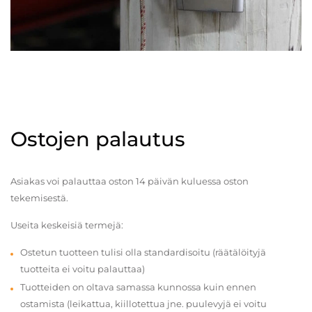
Ostojen palautus
Asiakas voi palauttaa oston 14 päivän kuluessa oston
tekemisestä.
Useita keskeisiä termejä:
Ostetun tuotteen tulisi olla standardisoitu (räätälöityjä
tuotteita ei voitu palauttaa)
Tuotteiden on oltava samassa kunnossa kuin ennen
ostamista (leikattua, kiillotettua jne. puulevyjä ei voitu