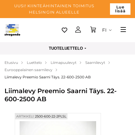
UUSI! KIINTEÄHINTAINEN TOIMITUS
Lue
lisää
HELSINGIN ALUEELLE
FI
Tallinn
TUOTELUETTELO
Toimitus
Etusivu
Luettelo
Liimapuulevyt
Saarnilevyt
Maksu
Eurooppalainen saarnilevy
Yrityksen
Liimalevy Preemio Saarni Täys. 22-600-2500 AB
Blogi
Liimalevy Preemio Saarni Täys. 22-
600-2500 AB
Yhteystiedot
ARTIKKELI:
2500-600-22-2PLSL