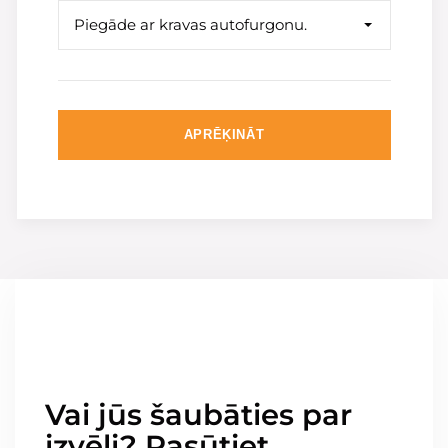
Piegāde ar kravas autofurgonu.
APRĒĶINĀT
Vai jūs šaubāties par
izvēli? Pasūtiet