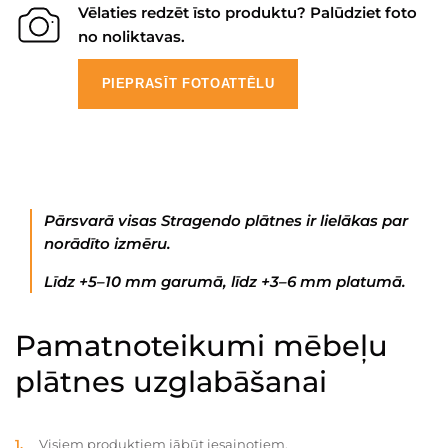
Vēlaties redzēt īsto produktu? Palūdziet foto
no noliktavas.
PIEPRASĪT FOTOATTĒLU
Pārsvarā visas Stragendo plātnes ir lielākas par
norādīto izmēru.
Līdz +5–10 mm garumā, līdz +3–6 mm platumā.
Pamatnoteikumi mēbeļu
plātnes uzglabāšanai
Visiem produktiem jābūt iesaiņotiem.