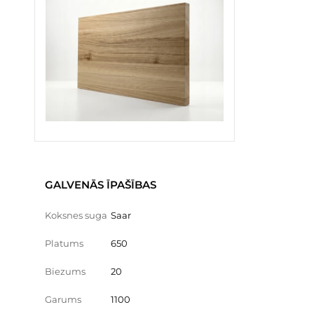
GALVENĀS ĪPAŠĪBAS
Koksnes suga
Saar
Platums
650
Biezums
20
Garums
1100