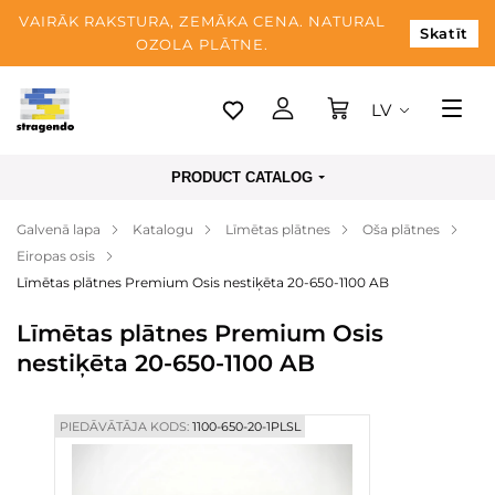
VAIRĀK RAKSTURA, ZEMĀKA CENA. NATURAL
Skatīt
OZOLA PLĀTNE.
LV
Tallina
PRODUCT CATALOG
Piegāde
Galvenā lapa
Katalogu
Līmētas plātnes
Oša plātnes
Apmaksa
Eiropas osis
Par mums
Līmētas plātnes Premium Osis nestiķēta 20-650-1100 AB
Blogs
Līmētas plātnes Premium Osis
nestiķēta 20-650-1100 AB
Kontaktinformācija
PIEDĀVĀTĀJA KODS:
1100-650-20-1PLSL