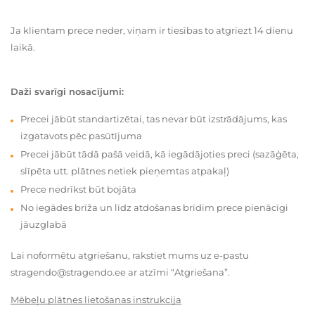
Ja klientam prece neder, viņam ir tiesības to atgriezt 14 dienu
laikā.
Daži svarīgi nosacījumi:
Precei jābūt standartizētai, tas nevar būt izstrādājums, kas
izgatavots pēc pasūtījuma
Precei jābūt tādā pašā veidā, kā iegādājoties preci (sazāģēta,
slīpēta utt. plātnes netiek pieņemtas atpakaļ)
Prece nedrīkst būt bojāta
No iegādes brīža un līdz atdošanas brīdim prece pienācīgi
jāuzglabā
Lai noformētu atgriešanu, rakstiet mums uz e-pastu
stragendo@stragendo.ee ar atzīmi “Atgriešana”.
Mēbeļu plātnes lietošanas instrukcija