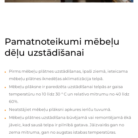
Pamatnoteikumi mēbeļu
dēļu uzstādīšanai
Pirms mēbeļu plātnes uzstādīšanas, īpaši ziemā, ieteicama
mēbeļu plātnes iknedēļas aklimatizācija telpā.
Mēbeļu plāksne ir paredzēta uzstādīšanai telpās ar gaisa
temperatūru no 10 līdz 30 ° C un relatīvo mitrumu no 40 līdz
60%.
Neatstājiet mēbeļu plāksni apkures ierīču tuvumā.
Mēbeļu plātnes uzstādīšana būvējamā vai remontējamā ēkā
jāveic, kad sausā telpa ir pilnībā gatava. Jāizvairās gan no
zema mitruma, gan no augstas istabas temperatūras.