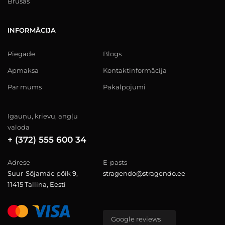
Brusas
INFORMĀCIJA
Piegāde
Blogs
Apmaksa
Kontaktinformācija
Par mums
Pakalpojumi
Igauņu, krievu, angļu
valoda
+ (372) 555 600 34
Adrese
E-pasts
Suur-Sõjamäe põik 9,
stragendo@stragendo.ee
11415 Tallina, Eesti
Google reviews