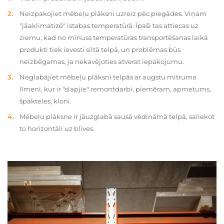
Neizpakojiet mēbeļu plāksni uzreiz pēc piegādes. Viņam
"jāaklimatizē" istabas temperatūrā. Īpaši tas attiecas uz
ziemu, kad no mīnuss temperatūras transportēšanas laikā
produkti tiek ievesti siltā telpā, un problēmas būs
neizbēgamas, ja nekavējoties atverat iepakojumu.
Neglabājiet mēbeļu plāksni telpās ar augstu mitruma
līmeni, kur ir "slapjie" remontdarbi, piemēram, apmetums,
špakteles, kloni.
Mēbeļu plāksne ir jāuzglabā sausā vēdināmā telpā, saliekot
to horizontāli uz blīves.