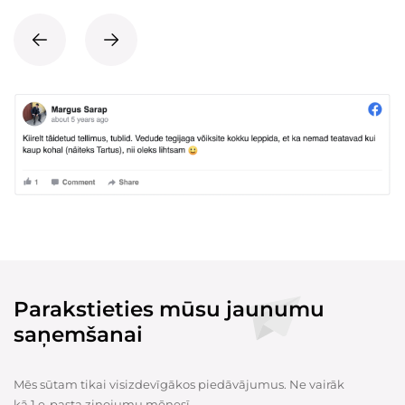
Parakstieties mūsu jaunumu
saņemšanai
Mēs sūtam tikai visizdevīgākos piedāvājumus. Ne vairāk
kā 1 e-pasta ziņojumu mēnesī