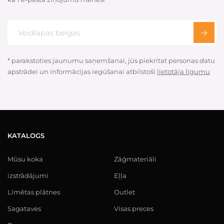
* parakstoties jaunumu saņemšanai, jūs piekrītat personas datu
apstrādei un informācijas iegūšanai atbilstoši
lietotāja līgumu
KATALOGS
Mūsu koka
Zāģmateriāli
izstrādājumi
Eļļa
Līmētas plātnes
Outlet
Sagataves
Visas preces