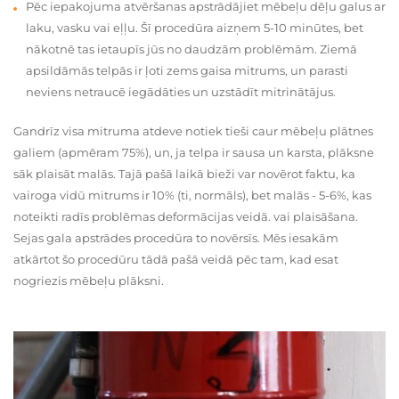
Pēc iepakojuma atvēršanas apstrādājiet mēbeļu dēļu galus ar
laku, vasku vai eļļu. Šī procedūra aizņem 5-10 minūtes, bet
nākotnē tas ietaupīs jūs no daudzām problēmām. Ziemā
apsildāmās telpās ir ļoti zems gaisa mitrums, un parasti
neviens netraucē iegādāties un uzstādīt mitrinātājus.
Gandrīz visa mitruma atdeve notiek tieši caur mēbeļu plātnes
galiem (apmēram 75%), un, ja telpa ir sausa un karsta, plāksne
sāk plaisāt malās. Tajā pašā laikā bieži var novērot faktu, ka
vairoga vidū mitrums ir 10% (ti, normāls), bet malās - 5-6%, kas
noteikti radīs problēmas deformācijas veidā. vai plaisāšana.
Sejas gala apstrādes procedūra to novērsīs. Mēs iesakām
atkārtot šo procedūru tādā pašā veidā pēc tam, kad esat
nogriezis mēbeļu plāksni.