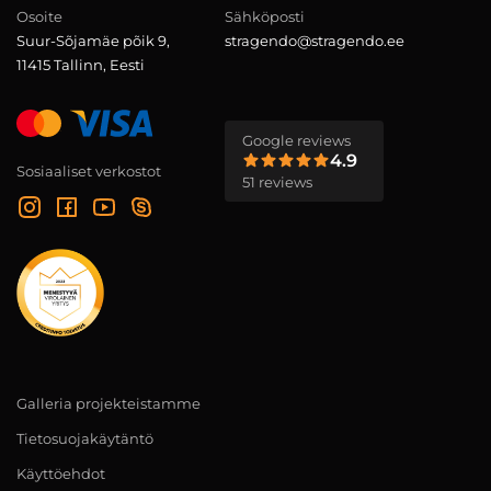
Osoite
Sähköposti
Suur-Sõjamäe põik 9,
stragendo@stragendo.ee
11415 Tallinn, Eesti
Google reviews
4.9
Sosiaaliset verkostot
51 reviews
Galleria projekteistamme
Tietosuojakäytäntö
Käyttöehdot