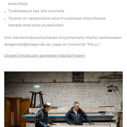
palauttaa)
Tuotteessa ei saa olla vaurioita
Tavarat on varastoitava asianmukaisissa olosuhteissa
ostopäivästä palautuspäivään.
Voit rekisteröidä palautuksen kirjoittamalla meille osoitteeseen
stragendo@stragendo.ee, jossa on merkintä "Paluu".
Ohjeet liimattujen paneelien käyttämiseen