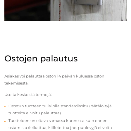
Ostojen palautus
Asiakas voi palauttaa oston 14 päivän kuluessa oston
tekemisestä.
Useita keskeisiä termejä:
Ostetun tuotteen tulisi olla standardisoitu (räätälöityjä
tuotteita ei voitu palauttaa)
Tuotteiden on oltava samassa kunnossa kuin ennen
ostamista (leikattua, kiillotettua jne. puulevyjä ei voitu