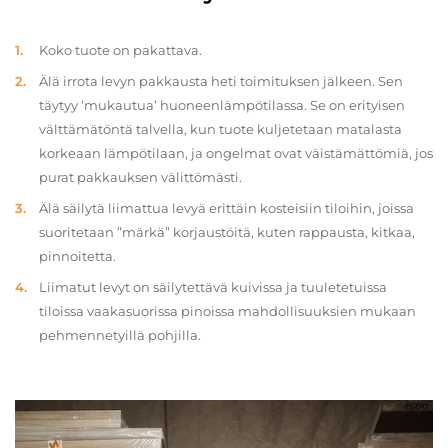
Koko tuote on pakattava.
Älä irrota levyn pakkausta heti toimituksen jälkeen. Sen
täytyy ‘mukautua’ huoneenlämpötilassa. Se on erityisen
välttämätöntä talvella, kun tuote kuljetetaan matalasta
korkeaan lämpötilaan, ja ongelmat ovat väistämättömiä, jos
purat pakkauksen välittömästi.
Älä säilytä liimattua levyä erittäin kosteisiin tiloihin, joissa
suoritetaan ”märkä” korjaustöitä, kuten rappausta, kitkaa,
pinnoitetta.
Liimatut levyt on säilytettävä kuivissa ja tuuletetuissa
tiloissa vaakasuorissa pinoissa mahdollisuuksien mukaan
pehmennetyillä pohjilla.