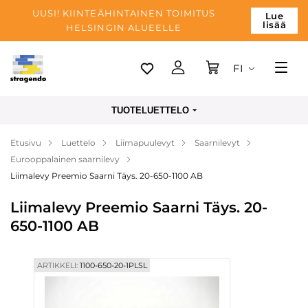
UUSI! KIINTEÄHINTAINEN TOIMITUS
Lue
lisää
HELSINGIN ALUEELLE
FI
Tallinn
TUOTELUETTELO
Toimitus
Etusivu
Luettelo
Liimapuulevyt
Saarnilevyt
Maksu
Eurooppalainen saarnilevy
Yrityksen
Liimalevy Preemio Saarni Täys. 20-650-1100 AB
Blogi
Liimalevy Preemio Saarni Täys. 20-
650-1100 AB
Yhteystiedot
ARTIKKELI:
1100-650-20-1PLSL