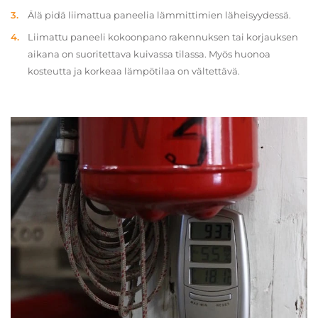
Älä pidä liimattua paneelia lämmittimien läheisyydessä.
Liimattu paneeli kokoonpano rakennuksen tai korjauksen
aikana on suoritettava kuivassa tilassa. Myös huonoa
kosteutta ja korkeaa lämpötilaa on vältettävä.