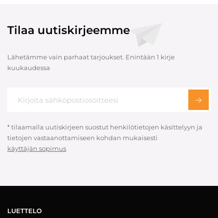
Tilaa uutiskirjeemme
Lähetämme vain parhaat tarjoukset. Enintään 1 kirje
kuukaudessa
* tilaamalla uutiskirjeen suostut henkilötietojen käsittelyyn ja
tietojen vastaanottamiseen kohdan mukaisesti
käyttäjän sopimus
LUETTELO