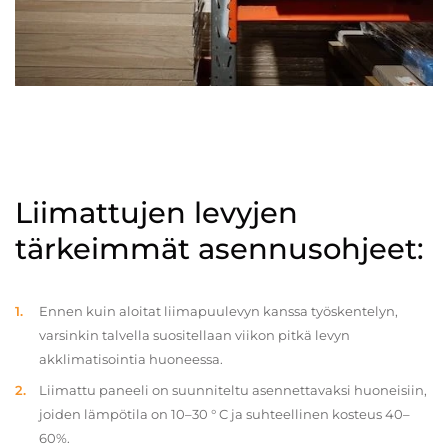
Liimattujen levyjen
tärkeimmät asennusohjeet:
Ennen kuin aloitat liimapuulevyn kanssa työskentelyn,
varsinkin talvella suositellaan viikon pitkä levyn
akklimatisointia huoneessa.
Liimattu paneeli on suunniteltu asennettavaksi huoneisiin,
joiden lämpötila on 10–30 ° C ja suhteellinen kosteus 40–
60%.