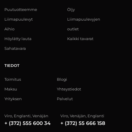
Puutuotteemme
Öljy
Liimapuulevyt
Liimapuulevyjen
Aihio
outlet
Höylätty lauta
Kaikki tavarat
Sahatavara
TIEDOT
Toimitus
Blogi
Maksu
Yhteystiedot
Yrityksen
Palvelut
Viro, Englanti, Venäjän
Viro, Venäjän, Englanti
+ (372) 555 600 34
+ (372) 55 666 158