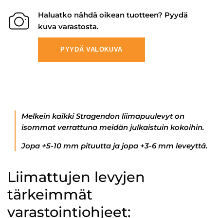
Haluatko nähdä oikean tuotteen? Pyydä
kuva varastosta.
PYYDÄ VALOKUVA
Melkein kaikki Stragendon liimapuulevyt on
isommat verrattuna meidän julkaistuin kokoihin.
Jopa +5-10 mm pituutta ja jopa +3-6 mm leveyttä.
Liimattujen levyjen
tärkeimmät
varastointiohjeet: