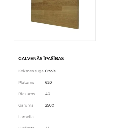
GALVENĀS ĪPAŠĪBAS
Koksnes suga
Ozols
Platums
620
Biezums
40
Garums
2500
Lamella