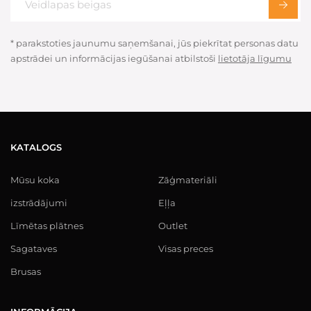
* parakstoties jaunumu saņemšanai, jūs piekrītat personas datu
apstrādei un informācijas iegūšanai atbilstoši
lietotāja līgumu
KATALOGS
Mūsu koka
Zāģmateriāli
izstrādājumi
Eļļa
Līmētas plātnes
Outlet
Sagataves
Visas preces
Brusas