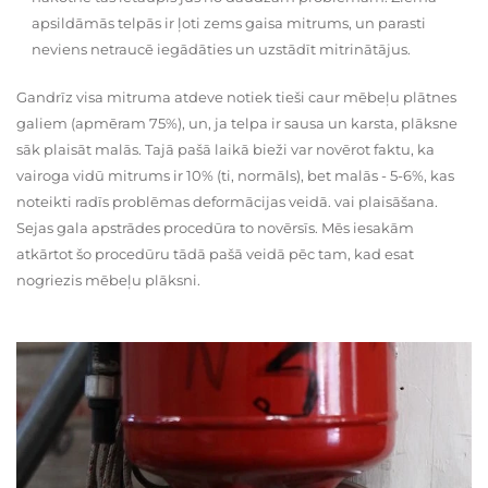
apsildāmās telpās ir ļoti zems gaisa mitrums, un parasti
neviens netraucē iegādāties un uzstādīt mitrinātājus.
Gandrīz visa mitruma atdeve notiek tieši caur mēbeļu plātnes
galiem (apmēram 75%), un, ja telpa ir sausa un karsta, plāksne
sāk plaisāt malās. Tajā pašā laikā bieži var novērot faktu, ka
vairoga vidū mitrums ir 10% (ti, normāls), bet malās - 5-6%, kas
noteikti radīs problēmas deformācijas veidā. vai plaisāšana.
Sejas gala apstrādes procedūra to novērsīs. Mēs iesakām
atkārtot šo procedūru tādā pašā veidā pēc tam, kad esat
nogriezis mēbeļu plāksni.