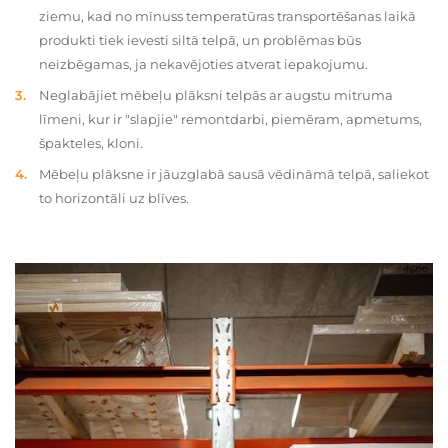
ziemu, kad no mīnuss temperatūras transportēšanas laikā
produkti tiek ievesti siltā telpā, un problēmas būs
neizbēgamas, ja nekavējoties atverat iepakojumu.
Neglabājiet mēbeļu plāksni telpās ar augstu mitruma
līmeni, kur ir "slapjie" remontdarbi, piemēram, apmetums,
špakteles, kloni.
Mēbeļu plāksne ir jāuzglabā sausā vēdināmā telpā, saliekot
to horizontāli uz blīves.