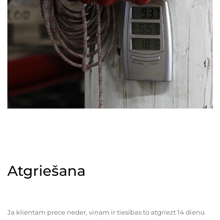
Atgriešana
Ja klientam prece neder, viņam ir tiesības to atgriezt 14 dienu