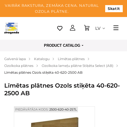
VAIRĀK RAKSTURA, ZEMĀKA CENA. NATURAL
Skatīt
OZOLA PLĀTNE.
LV
Tallina
PRODUCT CATALOG
Piegāde
Galvenā lapa
Katalogu
Līmētas plātnes
Apmaksa
Ozolkoka plātnes
Ozolkoka lameļu plātne Stiķēta Select (AB)
Par mums
Līmētas plātnes Ozols stiķēta 40-620-2500 AB
Blogs
Līmētas plātnes Ozols stiķēta 40-620-
2500 AB
Kontaktinformācija
PIEDĀVĀTĀJA KODS:
2500-620-40-2STL