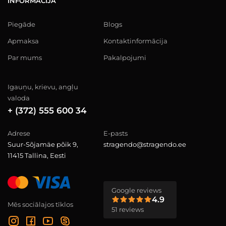
INFORMĀCIJA
Piegāde
Blogs
Apmaksa
Kontaktinformācija
Par mums
Pakalpojumi
Igauņu, krievu, angļu
valoda
+ (372) 555 600 34
Adrese
E-pasts
Suur-Sõjamäe põik 9,
stragendo@stragendo.ee
11415 Tallina, Eesti
Google reviews
4.9
Mēs sociālajos tīklos
51 reviews