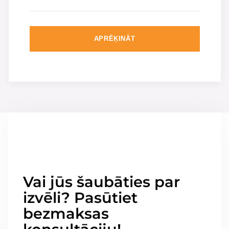
APRĒĶINĀT
Vai jūs šaubāties par
izvēli? Pasūtiet
bezmaksas