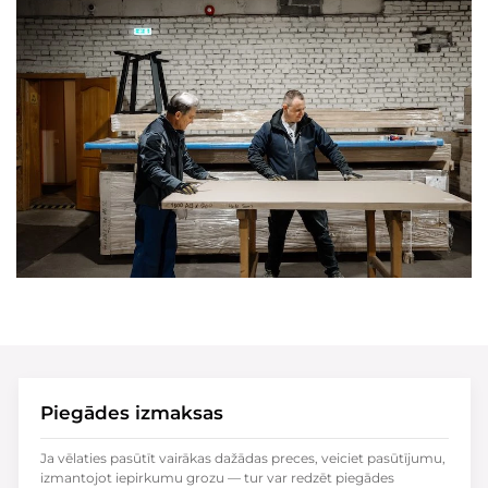
Piegādes izmaksas
Ja vēlaties pasūtīt vairākas dažādas preces, veiciet pasūtījumu,
izmantojot iepirkumu grozu — tur var redzēt piegādes