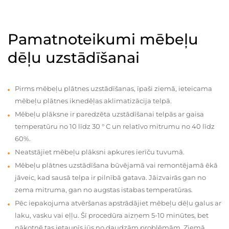
Pamatnoteikumi mēbeļu
dēļu uzstādīšanai
Pirms mēbeļu plātnes uzstādīšanas, īpaši ziemā, ieteicama
mēbeļu plātnes iknedēļas aklimatizācija telpā.
Mēbeļu plāksne ir paredzēta uzstādīšanai telpās ar gaisa
temperatūru no 10 līdz 30 ° C un relatīvo mitrumu no 40 līdz
60%.
Neatstājiet mēbeļu plāksni apkures ierīču tuvumā.
Mēbeļu plātnes uzstādīšana būvējamā vai remontējamā ēkā
jāveic, kad sausā telpa ir pilnībā gatava. Jāizvairās gan no
zema mitruma, gan no augstas istabas temperatūras.
Pēc iepakojuma atvēršanas apstrādājiet mēbeļu dēļu galus ar
laku, vasku vai eļļu. Šī procedūra aizņem 5-10 minūtes, bet
nākotnē tas ietaupīs jūs no daudzām problēmām. Ziemā