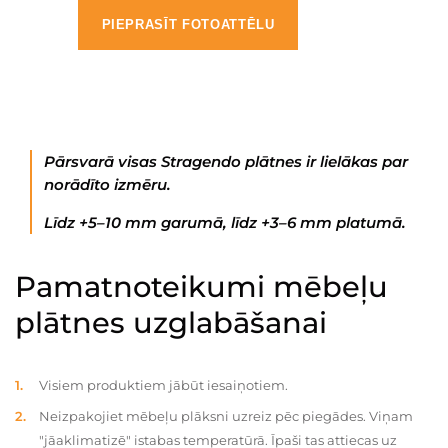
PIEPRASĪT FOTOATTĒLU
Pārsvarā visas Stragendo plātnes ir lielākas par
norādīto izmēru.
Līdz +5–10 mm garumā, līdz +3–6 mm platumā.
Pamatnoteikumi mēbeļu
plātnes uzglabāšanai
Visiem produktiem jābūt iesaiņotiem.
Neizpakojiet mēbeļu plāksni uzreiz pēc piegādes. Viņam
"jāaklimatizē" istabas temperatūrā. Īpaši tas attiecas uz