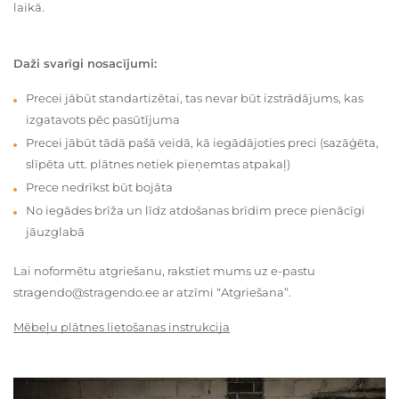
laikā.
Daži svarīgi nosacījumi:
Precei jābūt standartizētai, tas nevar būt izstrādājums, kas
izgatavots pēc pasūtījuma
Precei jābūt tādā pašā veidā, kā iegādājoties preci (sazāģēta,
slīpēta utt. plātnes netiek pieņemtas atpakaļ)
Prece nedrīkst būt bojāta
No iegādes brīža un līdz atdošanas brīdim prece pienācīgi
jāuzglabā
Lai noformētu atgriešanu, rakstiet mums uz e-pastu
stragendo@stragendo.ee ar atzīmi “Atgriešana”.
Mēbeļu plātnes lietošanas instrukcija