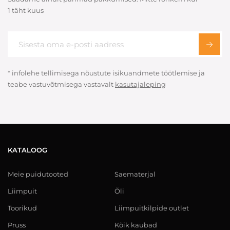
1 täht kuus
* infolehe tellimisega nõustute isikuandmete töötlemise ja
teabe vastuvõtmisega vastavalt
kasutajaleping
KATALOOG
Meie puidutooted
Saematerjal
Liimpuit
Õli
Toorikud
Liimpuitkilpide outlet
Pruss
Kõik kaubad