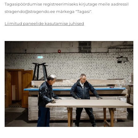
Tagasipöördumise registreerimiseks kirjutage meile aadressil
stragendo@stragendo.ee märkega "Tagasi".
Liimitud paneelide kasutamise juhised