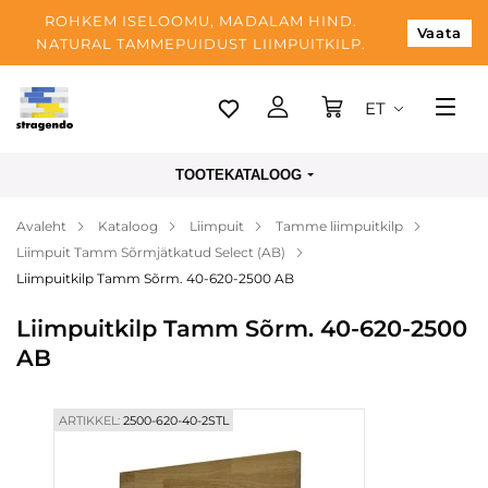
ROHKEM ISELOOMU, MADALAM HIND.
Vaata
NATURAL TAMMEPUIDUST LIIMPUITKILP.
ET
Tallinn
TOOTEKATALOOG
Tarnimine
Avaleht
Kataloog
Liimpuit
Tamme liimpuitkilp
Makse
Liimpuit Tamm Sõrmjätkatud Select (AB)
Meist
Liimpuitkilp Tamm Sõrm. 40-620-2500 AB
Blogi
Liimpuitkilp Tamm Sõrm. 40-620-2500
AB
Kontaktid
ARTIKKEL:
2500-620-40-2STL