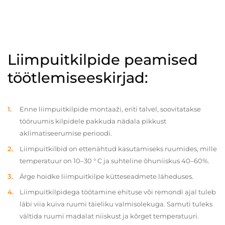
Liimpuitkilpide peamised
töötlemiseeskirjad:
Enne liimpuitkilpide montaaži, eriti talvel, soovitatakse
tööruumis kilpidele pakkuda nädala pikkust
aklimatiseerumise perioodi.
Liimpuitkilbid on ettenähtud kasutamiseks ruumides, mille
temperatuur on 10–30 ° C ja suhteline õhuniiskus 40–60%.
Ärge hoidke liimpuitkilpe kütteseadmete läheduses.
Liimpuitkilpidega töötamine ehituse või remondi ajal tuleb
läbi viia kuiva ruumi täieliku valmisolekuga. Samuti tuleks
vältida ruumi madalat niiskust ja kõrget temperatuuri.