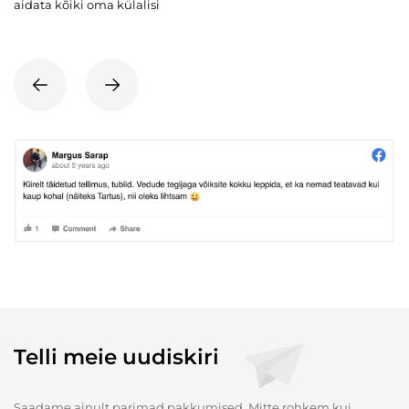
aidata kõiki oma külalisi
Telli meie uudiskiri
Saadame ainult parimad pakkumised. Mitte rohkem kui