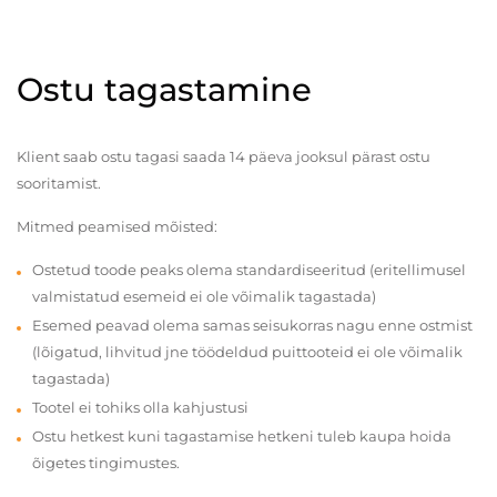
Ostu tagastamine
Klient saab ostu tagasi saada 14 päeva jooksul pärast ostu
sooritamist.
Mitmed peamised mõisted:
Ostetud toode peaks olema standardiseeritud (eritellimusel
valmistatud esemeid ei ole võimalik tagastada)
Esemed peavad olema samas seisukorras nagu enne ostmist
(lõigatud, lihvitud jne töödeldud puittooteid ei ole võimalik
tagastada)
Tootel ei tohiks olla kahjustusi
Ostu hetkest kuni tagastamise hetkeni tuleb kaupa hoida
õigetes tingimustes.