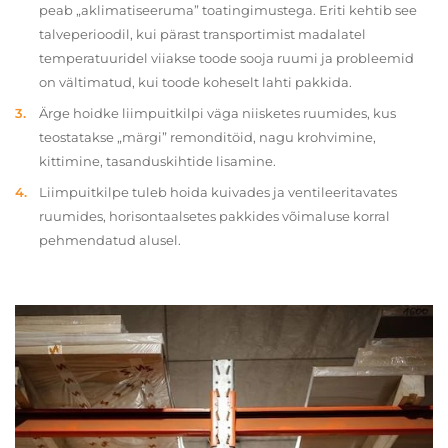
peab „aklimatiseeruma” toatingimustega. Eriti kehtib see
talveperioodil, kui pärast transportimist madalatel
temperatuuridel viiakse toode sooja ruumi ja probleemid
on vältimatud, kui toode koheselt lahti pakkida.
Ärge hoidke liimpuitkilpi väga niisketes ruumides, kus
teostatakse „märgi” remonditöid, nagu krohvimine,
kittimine, tasanduskihtide lisamine.
Liimpuitkilpe tuleb hoida kuivades ja ventileeritavates
ruumides, horisontaalsetes pakkides võimaluse korral
pehmendatud alusel.