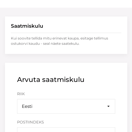
Saatmiskulu
Kui soovite tellida mitu erinevat kaupa, esitage tellimus
ostukorvi kaudu - seal näete saatekulu.
Arvuta saatmiskulu
RIIK
Eesti
POSTIINDEKS