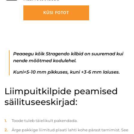
KÜSI FOTOT
Peaaegu kõik Stragendo kilbid on suuremad kui
nende mõõtmed kodulehel.
Kuni+5-10 mm pikkuses, kuni +3-6 mm laiuses.
Liimpuitkilpide peamised
säilituseeskirjad:
Toode tuleb täielikult pakendada.
Ärge pakkige liimitud plaati lahti kohe pärast tarnimist. See