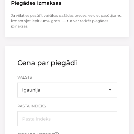
Piegādes izmaksas
Ja vēlaties pasūtīt vairākas dažādas preces, veiciet pasūtījumu,
izmantojot iepirkumu grozu — tur var redzēt piegādes
izmaksas.
Cena par piegādi
VALSTS
Igaunija
PASTA INDEKS