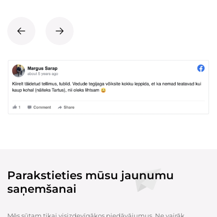
Parakstieties mūsu jaunumu
saņemšanai
Mēs sūtam tikai visizdevīgākos piedāvājumus. Ne vairāk