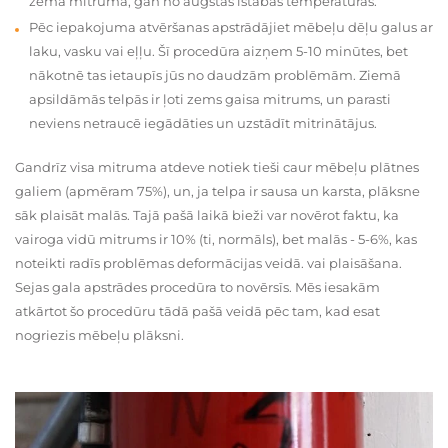
zema mitruma, gan no augstas istabas temperatūras.
Pēc iepakojuma atvēršanas apstrādājiet mēbeļu dēļu galus ar
laku, vasku vai eļļu. Šī procedūra aizņem 5-10 minūtes, bet
nākotnē tas ietaupīs jūs no daudzām problēmām. Ziemā
apsildāmās telpās ir ļoti zems gaisa mitrums, un parasti
neviens netraucē iegādāties un uzstādīt mitrinātājus.
Gandrīz visa mitruma atdeve notiek tieši caur mēbeļu plātnes
galiem (apmēram 75%), un, ja telpa ir sausa un karsta, plāksne
sāk plaisāt malās. Tajā pašā laikā bieži var novērot faktu, ka
vairoga vidū mitrums ir 10% (ti, normāls), bet malās - 5-6%, kas
noteikti radīs problēmas deformācijas veidā. vai plaisāšana.
Sejas gala apstrādes procedūra to novērsīs. Mēs iesakām
atkārtot šo procedūru tādā pašā veidā pēc tam, kad esat
nogriezis mēbeļu plāksni.