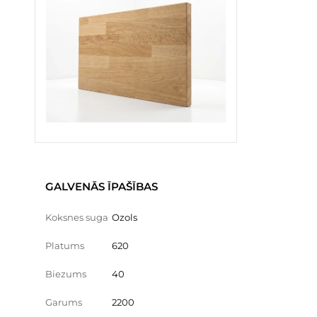
GALVENĀS ĪPAŠĪBAS
Koksnes suga
Ozols
Platums
620
Biezums
40
Garums
2200