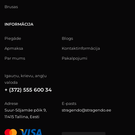
Brusas
INFORMĀCIJA
Piegāde
Blogs
Apmaksa
Kontaktinformācija
Par mums
Pakalpojumi
Igauņu, krievu, angļu
valoda
+ (372) 555 600 34
Adrese
E-pasts
Suur-Sõjamäe põik 9,
stragendo@stragendo.ee
11415 Tallina, Eesti