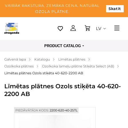
VAIRĀK RAKSTURA, ZEMĀKA CENA. NATURAL
Skatīt
OZOLA PLĀTNE.
LV
Tallina
PRODUCT CATALOG
Piegāde
Galvenā lapa
Katalogu
Līmētas plātnes
Apmaksa
Ozolkoka plātnes
Ozolkoka lameļu plātne Stiķēta Select (AB)
Par mums
Līmētas plātnes Ozols stiķēta 40-620-2200 AB
Blogs
Līmētas plātnes Ozols stiķēta 40-620-
2200 AB
Kontaktinformācija
PIEDĀVĀTĀJA KODS:
2200-620-40-2STL