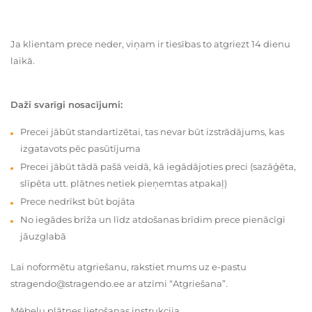
Ja klientam prece neder, viņam ir tiesības to atgriezt 14 dienu
laikā.
Daži svarīgi nosacījumi:
Precei jābūt standartizētai, tas nevar būt izstrādājums, kas
izgatavots pēc pasūtījuma
Precei jābūt tādā pašā veidā, kā iegādājoties preci (sazāģēta,
slīpēta utt. plātnes netiek pieņemtas atpakaļ)
Prece nedrīkst būt bojāta
No iegādes brīža un līdz atdošanas brīdim prece pienācīgi
jāuzglabā
Lai noformētu atgriešanu, rakstiet mums uz e-pastu
stragendo@stragendo.ee ar atzīmi “Atgriešana”.
Mēbeļu plātnes lietošanas instrukcija