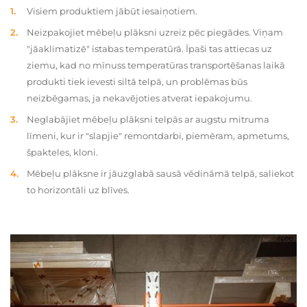
Visiem produktiem jābūt iesaiņotiem.
Neizpakojiet mēbeļu plāksni uzreiz pēc piegādes. Viņam
"jāaklimatizē" istabas temperatūrā. Īpaši tas attiecas uz
ziemu, kad no mīnuss temperatūras transportēšanas laikā
produkti tiek ievesti siltā telpā, un problēmas būs
neizbēgamas, ja nekavējoties atverat iepakojumu.
Neglabājiet mēbeļu plāksni telpās ar augstu mitruma
līmeni, kur ir "slapjie" remontdarbi, piemēram, apmetums,
špakteles, kloni.
Mēbeļu plāksne ir jāuzglabā sausā vēdināmā telpā, saliekot
to horizontāli uz blīves.