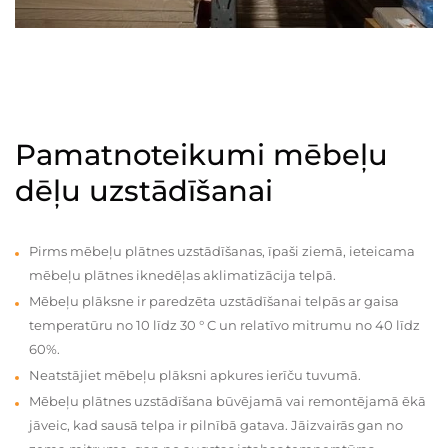
Pamatnoteikumi mēbeļu
dēļu uzstādīšanai
Pirms mēbeļu plātnes uzstādīšanas, īpaši ziemā, ieteicama
mēbeļu plātnes iknedēļas aklimatizācija telpā.
Mēbeļu plāksne ir paredzēta uzstādīšanai telpās ar gaisa
temperatūru no 10 līdz 30 ° C un relatīvo mitrumu no 40 līdz
60%.
Neatstājiet mēbeļu plāksni apkures ierīču tuvumā.
Mēbeļu plātnes uzstādīšana būvējamā vai remontējamā ēkā
jāveic, kad sausā telpa ir pilnībā gatava. Jāizvairās gan no