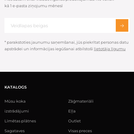
kā 1 e-pasta ziņojumu mēnesī
* parakstoties jaunumu saņemšanai, jūs piekrītat personas datu
apstrādei un informācijas iegūšanai atbilstoši
lietotāja līgumu
KATALOGS
Mūsu koka
Zāģmateriāli
izstrādājumi
Eļļa
Līmētas plātnes
Outlet
Sagataves
Visas preces