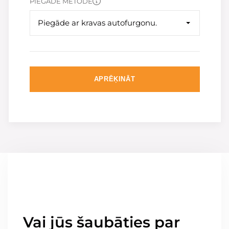
PIEGĀDE METODE
Piegāde ar kravas autofurgonu.
APRĒĶINĀT
Vai jūs šaubāties par