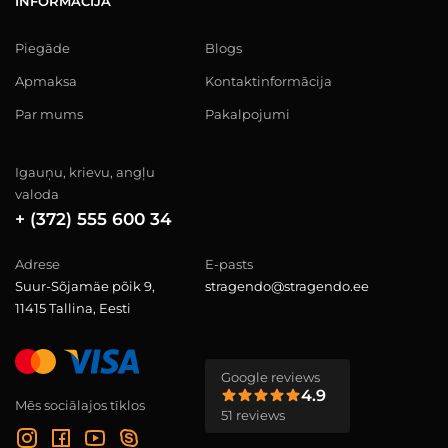
INFORMĀCIJA
Piegāde
Blogs
Apmaksa
Kontaktinformācija
Par mums
Pakalpojumi
Igauņu, krievu, angļu
valoda
+ (372) 555 600 34
Adrese
E-pasts
Suur-Sõjamäe põik 9,
stragendo@stragendo.ee
11415 Tallina, Eesti
Google reviews
4.9
Mēs sociālajos tīklos
51 reviews