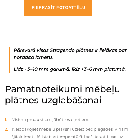
PIEPRASĪT FOTOATTĒLU
Pārsvarā visas Stragendo plātnes ir lielākas par
norādīto izmēru.
Līdz +5–10 mm garumā, līdz +3–6 mm platumā.
Pamatnoteikumi mēbeļu
plātnes uzglabāšanai
Visiem produktiem jābūt iesaiņotiem.
Neizpakojiet mēbeļu plāksni uzreiz pēc piegādes. Viņam
"jāaklimatizē" istabas temperatūrā. Īpaši tas attiecas uz