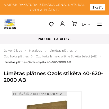
VAIRĀK RAKSTURA, ZEMĀKA CENA. NATURAL
Skatīt
OZOLA PLĀTNE.
LV
Tallina
PRODUCT CATALOG
Piegāde
Galvenā lapa
Katalogu
Līmētas plātnes
Apmaksa
Ozolkoka plātnes
Ozolkoka lameļu plātne Stiķēta Select (AB)
Par mums
Līmētas plātnes Ozols stiķēta 40-620-2000 AB
Blogs
Līmētas plātnes Ozols stiķēta 40-620-
2000 AB
Kontaktinformācija
PIEDĀVĀTĀJA KODS:
2000-620-40-2STL