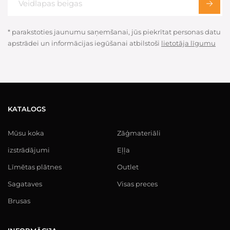
* parakstoties jaunumu saņemšanai, jūs piekrītat personas datu
apstrādei un informācijas iegūšanai atbilstoši
lietotāja līgumu
KATALOGS
Mūsu koka
Zāģmateriāli
izstrādājumi
Eļļa
Līmētas plātnes
Outlet
Sagataves
Visas preces
Brusas