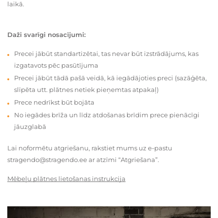
laikā.
Daži svarīgi nosacījumi:
Precei jābūt standartizētai, tas nevar būt izstrādājums, kas
izgatavots pēc pasūtījuma
Precei jābūt tādā pašā veidā, kā iegādājoties preci (sazāģēta,
slīpēta utt. plātnes netiek pieņemtas atpakaļ)
Prece nedrīkst būt bojāta
No iegādes brīža un līdz atdošanas brīdim prece pienācīgi
jāuzglabā
Lai noformētu atgriešanu, rakstiet mums uz e-pastu
stragendo@stragendo.ee ar atzīmi “Atgriešana”.
Mēbeļu plātnes lietošanas instrukcija