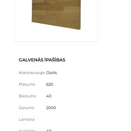
GALVENĀS ĪPAŠĪBAS
Koksnes suga
Ozols
Platums
620
Biezums
40
Garums
2000
Lamella