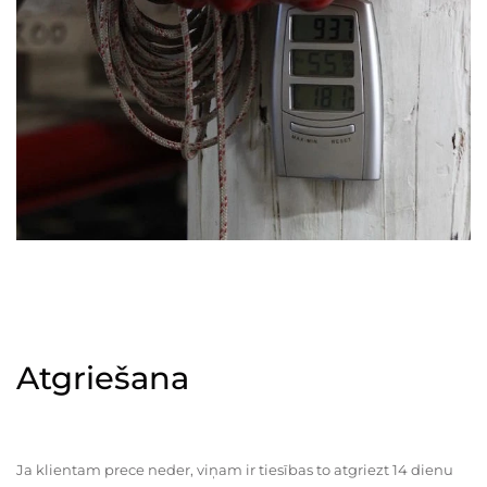
Atgriešana
Ja klientam prece neder, viņam ir tiesības to atgriezt 14 dienu