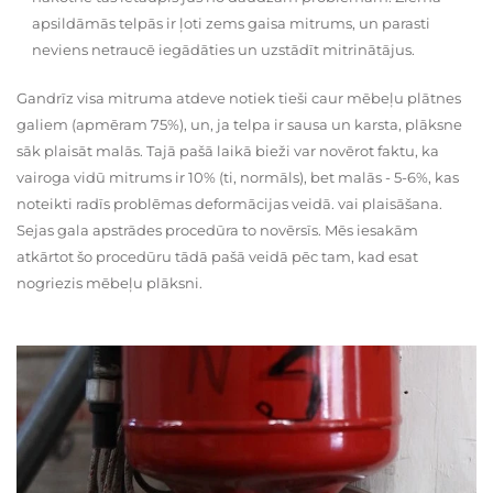
apsildāmās telpās ir ļoti zems gaisa mitrums, un parasti
neviens netraucē iegādāties un uzstādīt mitrinātājus.
Gandrīz visa mitruma atdeve notiek tieši caur mēbeļu plātnes
galiem (apmēram 75%), un, ja telpa ir sausa un karsta, plāksne
sāk plaisāt malās. Tajā pašā laikā bieži var novērot faktu, ka
vairoga vidū mitrums ir 10% (ti, normāls), bet malās - 5-6%, kas
noteikti radīs problēmas deformācijas veidā. vai plaisāšana.
Sejas gala apstrādes procedūra to novērsīs. Mēs iesakām
atkārtot šo procedūru tādā pašā veidā pēc tam, kad esat
nogriezis mēbeļu plāksni.