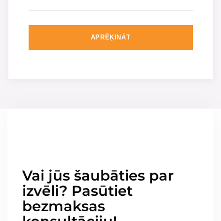
APRĒĶINĀT
Vai jūs šaubāties par
izvēli? Pasūtiet
bezmaksas