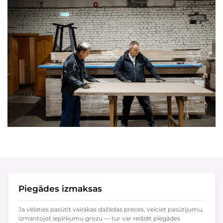
Piegādes izmaksas
Ja vēlaties pasūtīt vairākas dažādas preces, veiciet pasūtījumu,
izmantojot iepirkumu grozu — tur var redzēt piegādes