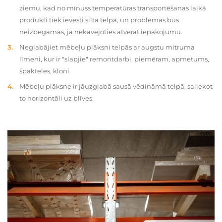
ziemu, kad no mīnuss temperatūras transportēšanas laikā
produkti tiek ievesti siltā telpā, un problēmas būs
neizbēgamas, ja nekavējoties atverat iepakojumu.
Neglabājiet mēbeļu plāksni telpās ar augstu mitruma
līmeni, kur ir "slapjie" remontdarbi, piemēram, apmetums,
špakteles, kloni.
Mēbeļu plāksne ir jāuzglabā sausā vēdināmā telpā, saliekot
to horizontāli uz blīves.