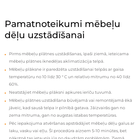
Pamatnoteikumi mēbeļu
dēļu uzstādīšanai
Pirms mēbeļu plātnes uzstādīšanas, īpaši ziemā, ieteicama
mēbeļu plātnes iknedēļas aklimatizācija telpā.
Mēbeļu plāksne ir paredzēta uzstādīšanai telpās ar gaisa
temperatūru no 10 līdz 30 ° C un relatīvo mitrumu no 40 līdz
60%.
Neatstājiet mēbeļu plāksni apkures ierīču tuvumā.
Mēbeļu plātnes uzstādīšana būvējamā vai remontējamā ēkā
jāveic, kad sausā telpa ir pilnībā gatava. Jāizvairās gan no
zema mitruma, gan no augstas istabas temperatūras.
Pēc iepakojuma atvēršanas apstrādājiet mēbeļu dēļu galus ar
laku, vasku vai eļļu. Šī procedūra aizņem 5-10 minūtes, bet
nākotnē tas ietaupīs jūs no daudzām problēmām. Ziemā