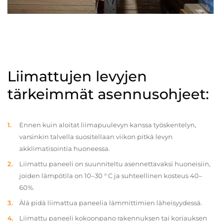
Liimattujen levyjen
tärkeimmät asennusohjeet:
Ennen kuin aloitat liimapuulevyn kanssa työskentelyn,
varsinkin talvella suositellaan viikon pitkä levyn
akklimatisointia huoneessa.
Liimattu paneeli on suunniteltu asennettavaksi huoneisiin,
joiden lämpötila on 10–30 ° C ja suhteellinen kosteus 40–
60%.
Älä pidä liimattua paneelia lämmittimien läheisyydessä.
Liimattu paneeli kokoonpano rakennuksen tai korjauksen