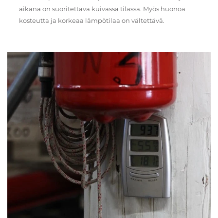
aikana on suoritettava kuivassa tilassa. Myös huonoa
kosteutta ja korkeaa lämpötilaa on vältettävä.