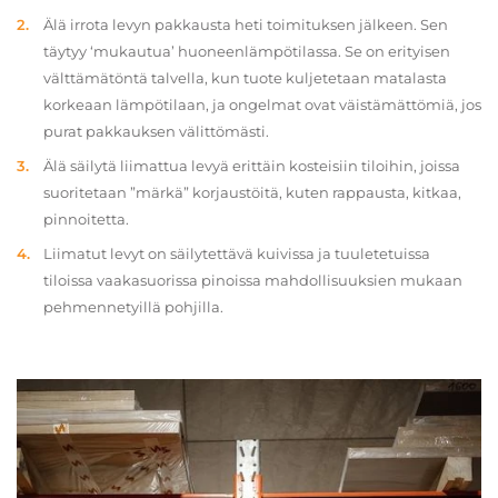
Älä irrota levyn pakkausta heti toimituksen jälkeen. Sen
täytyy ‘mukautua’ huoneenlämpötilassa. Se on erityisen
välttämätöntä talvella, kun tuote kuljetetaan matalasta
korkeaan lämpötilaan, ja ongelmat ovat väistämättömiä, jos
purat pakkauksen välittömästi.
Älä säilytä liimattua levyä erittäin kosteisiin tiloihin, joissa
suoritetaan ”märkä” korjaustöitä, kuten rappausta, kitkaa,
pinnoitetta.
Liimatut levyt on säilytettävä kuivissa ja tuuletetuissa
tiloissa vaakasuorissa pinoissa mahdollisuuksien mukaan
pehmennetyillä pohjilla.