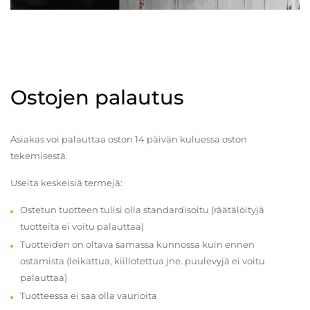
Ostojen palautus
Asiakas voi palauttaa oston 14 päivän kuluessa oston
tekemisestä.
Useita keskeisiä termejä:
Ostetun tuotteen tulisi olla standardisoitu (räätälöityjä
tuotteita ei voitu palauttaa)
Tuotteiden on oltava samassa kunnossa kuin ennen
ostamista (leikattua, kiillotettua jne. puulevyjä ei voitu
palauttaa)
Tuotteessa ei saa olla vaurioita