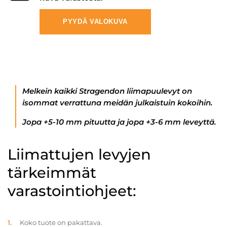
PYYDÄ VALOKUVA
Melkein kaikki Stragendon liimapuulevyt on
isommat verrattuna meidän julkaistuin kokoihin.
Jopa +5-10 mm pituutta ja jopa +3-6 mm leveyttä.
Liimattujen levyjen
tärkeimmät
varastointiohjeet:
Koko tuote on pakattava.