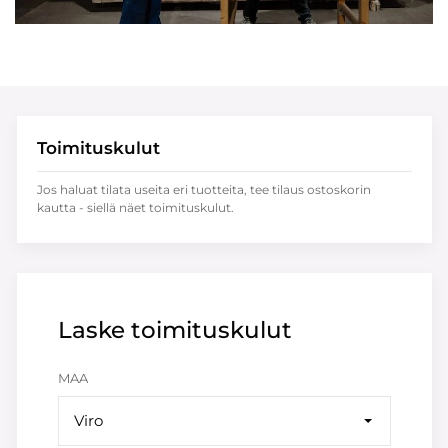
Toimituskulut
Jos haluat tilata useita eri tuotteita, tee tilaus ostoskorin
kautta - siellä näet toimituskulut.
Laske toimituskulut
MAA
Viro