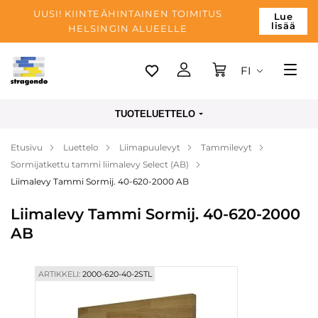
UUSI! KIINTEÄHINTAINEN TOIMITUS
Lue
lisää
HELSINGIN ALUEELLE
FI
Tallinn
TUOTELUETTELO
Toimitus
Etusivu
Luettelo
Liimapuulevyt
Tammilevyt
Maksu
Sormijatkettu tammi liimalevy Select (AB)
Yrityksen
Liimalevy Tammi Sormij. 40-620-2000 AB
Blogi
Liimalevy Tammi Sormij. 40-620-2000
AB
Yhteystiedot
ARTIKKELI:
2000-620-40-2STL