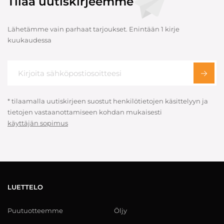
Tilaa uutiskirjeemme
Lähetämme vain parhaat tarjoukset. Enintään 1 kirje
kuukaudessa
* tilaamalla uutiskirjeen suostut henkilötietojen käsittelyyn ja
tietojen vastaanottamiseen kohdan mukaisesti
käyttäjän sopimus
LUETTELO
Puutuotteemme
Öljy