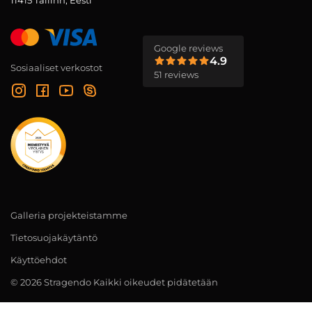
11415 Tallinn, Eesti
Google reviews
4.9
Sosiaaliset verkostot
51 reviews
Galleria projekteistamme
Tietosuojakäytäntö
Käyttöehdot
© 2026 Stragendo Kaikki oikeudet pidätetään