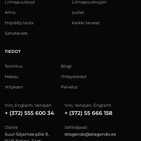
Liimapuulevyt
Liimapuulevyjen
Aihio
outlet
Höylätty lauta
Kaikki tavarat
Sahatavara
TIEDOT
Toimitus
Blogi
Maksu
Yhteystiedot
Yrityksen
Palvelut
Viro, Englanti, Venäjän
Viro, Venäjän, Englanti
+ (372) 555 600 34
+ (372) 55 666 158
Osoite
Sähköposti
Suur-Sõjamäe põik 9,
stragendo@stragendo.ee