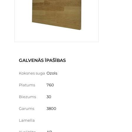
GALVENĀS ĪPAŠĪBAS
Koksnes suga
Ozols
Platums
760
Biezums
30
Garums
3800
Lamella