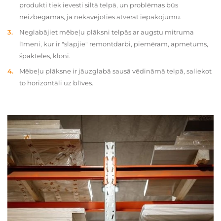
produkti tiek ievesti siltā telpā, un problēmas būs
neizbēgamas, ja nekavējoties atverat iepakojumu.
Neglabājiet mēbeļu plāksni telpās ar augstu mitruma
līmeni, kur ir "slapjie" remontdarbi, piemēram, apmetums,
špakteles, kloni.
Mēbeļu plāksne ir jāuzglabā sausā vēdināmā telpā, saliekot
to horizontāli uz blīves.