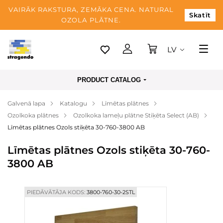
VAIRĀK RAKSTURA, ZEMĀKA CENA. NATURAL
Skatīt
OZOLA PLĀTNE.
LV
Tallina
PRODUCT CATALOG
Piegāde
Galvenā lapa
Katalogu
Līmētas plātnes
Apmaksa
Ozolkoka plātnes
Ozolkoka lameļu plātne Stiķēta Select (AB)
Par mums
Līmētas plātnes Ozols stiķēta 30-760-3800 AB
Blogs
Līmētas plātnes Ozols stiķēta 30-760-
3800 AB
Kontaktinformācija
PIEDĀVĀTĀJA KODS:
3800-760-30-2STL