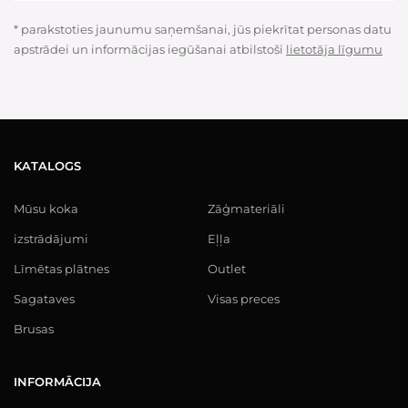
* parakstoties jaunumu saņemšanai, jūs piekrītat personas datu
apstrādei un informācijas iegūšanai atbilstoši
lietotāja līgumu
KATALOGS
Mūsu koka
Zāģmateriāli
izstrādājumi
Eļļa
Līmētas plātnes
Outlet
Sagataves
Visas preces
Brusas
INFORMĀCIJA