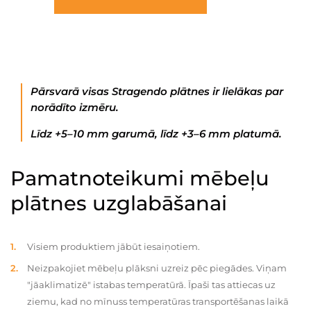
Pārsvarā visas Stragendo plātnes ir lielākas par
norādīto izmēru.
Līdz +5–10 mm garumā, līdz +3–6 mm platumā.
Pamatnoteikumi mēbeļu
plātnes uzglabāšanai
Visiem produktiem jābūt iesaiņotiem.
Neizpakojiet mēbeļu plāksni uzreiz pēc piegādes. Viņam
"jāaklimatizē" istabas temperatūrā. Īpaši tas attiecas uz
ziemu, kad no mīnuss temperatūras transportēšanas laikā