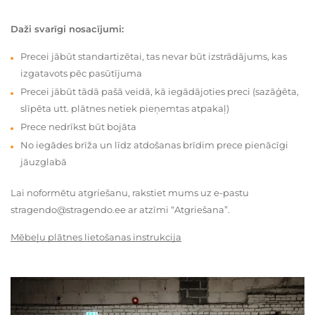
Daži svarīgi nosacījumi:
Precei jābūt standartizētai, tas nevar būt izstrādājums, kas
izgatavots pēc pasūtījuma
Precei jābūt tādā pašā veidā, kā iegādājoties preci (sazāģēta,
slīpēta utt. plātnes netiek pieņemtas atpakaļ)
Prece nedrīkst būt bojāta
No iegādes brīža un līdz atdošanas brīdim prece pienācīgi
jāuzglabā
Lai noformētu atgriešanu, rakstiet mums uz e-pastu
stragendo@stragendo.ee ar atzīmi “Atgriešana”.
Mēbeļu plātnes lietošanas instrukcija