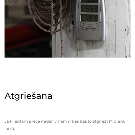
Atgriešana
Ja klientam prece neder, viņam ir tiesības to atgriezt 14 dienu
laikā.