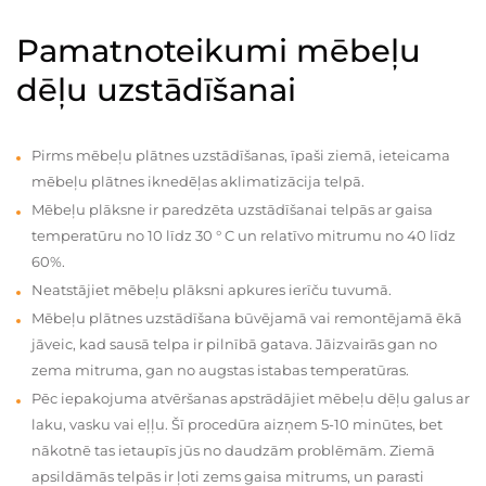
Pamatnoteikumi mēbeļu
dēļu uzstādīšanai
Pirms mēbeļu plātnes uzstādīšanas, īpaši ziemā, ieteicama
mēbeļu plātnes iknedēļas aklimatizācija telpā.
Mēbeļu plāksne ir paredzēta uzstādīšanai telpās ar gaisa
temperatūru no 10 līdz 30 ° C un relatīvo mitrumu no 40 līdz
60%.
Neatstājiet mēbeļu plāksni apkures ierīču tuvumā.
Mēbeļu plātnes uzstādīšana būvējamā vai remontējamā ēkā
jāveic, kad sausā telpa ir pilnībā gatava. Jāizvairās gan no
zema mitruma, gan no augstas istabas temperatūras.
Pēc iepakojuma atvēršanas apstrādājiet mēbeļu dēļu galus ar
laku, vasku vai eļļu. Šī procedūra aizņem 5-10 minūtes, bet
nākotnē tas ietaupīs jūs no daudzām problēmām. Ziemā
apsildāmās telpās ir ļoti zems gaisa mitrums, un parasti