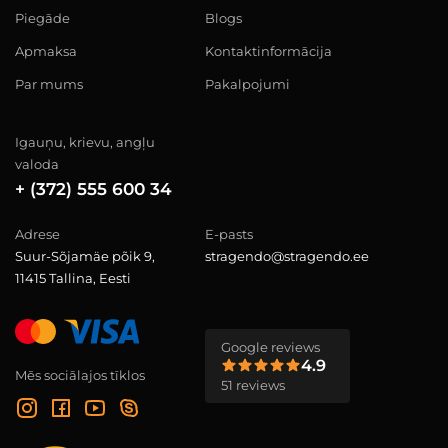
Piegāde
Blogs
Apmaksa
Kontaktinformācija
Par mums
Pakalpojumi
Igauņu, krievu, angļu
valoda
+ (372) 555 600 34
Adrese
E-pasts
Suur-Sõjamäe põik 9,
stragendo@stragendo.ee
11415 Tallina, Eesti
Google reviews
4.9
Mēs sociālajos tīklos
51 reviews