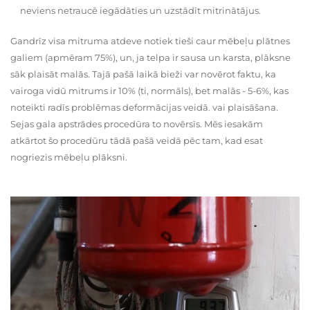
neviens netraucē iegādāties un uzstādīt mitrinātājus.
Gandrīz visa mitruma atdeve notiek tieši caur mēbeļu plātnes
galiem (apmēram 75%), un, ja telpa ir sausa un karsta, plāksne
sāk plaisāt malās. Tajā pašā laikā bieži var novērot faktu, ka
vairoga vidū mitrums ir 10% (ti, normāls), bet malās - 5-6%, kas
noteikti radīs problēmas deformācijas veidā. vai plaisāšana.
Sejas gala apstrādes procedūra to novērsīs. Mēs iesakām
atkārtot šo procedūru tādā pašā veidā pēc tam, kad esat
nogriezis mēbeļu plāksni.