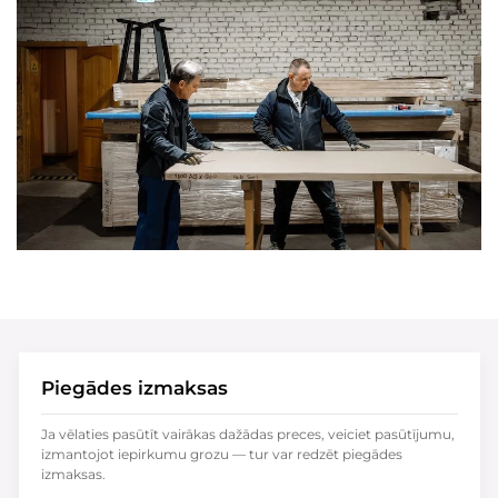
Piegādes izmaksas
Ja vēlaties pasūtīt vairākas dažādas preces, veiciet pasūtījumu,
izmantojot iepirkumu grozu — tur var redzēt piegādes
izmaksas.