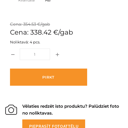
Kvalitāte
AB
Cena: 354.53 €/gab
Cena: 338.42 €/gab
Noliktavā: 4 pcs.
PIRKT
Vēlaties redzēt īsto produktu? Palūdziet foto
no noliktavas.
PIEPRASĪT FOTOATTĒLU