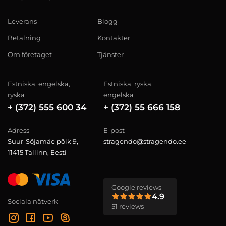
Leverans
Blogg
Betalning
Kontakter
Om företaget
Tjänster
Estniska, engelska,
Estniska, ryska,
ryska
engelska
+ (372) 555 600 34
+ (372) 55 666 158
Adress
E-post
Suur-Sõjamäe põik 9,
stragendo@stragendo.ee
11415 Tallinn, Eesti
Google reviews
4.9
Sociala nätverk
51 reviews