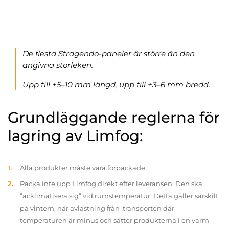
De flesta Stragendo-paneler är större än den
angivna storleken.
Upp till +5–10 mm längd, upp till +3–6 mm bredd.
Grundläggande reglerna för
lagring av Limfog:
Alla produkter måste vara förpackade.
Packa inte upp Limfog direkt efter leveransen. Den ska
”acklimatisera sig” vid rumstemperatur. Detta gäller särskilt
på vintern, när avlastning från transporten där
temperaturen är minus och sätter produkterna i en varm