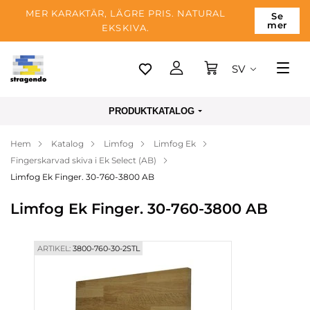
MER KARAKTÄR, LÄGRE PRIS. NATURAL
Se
mer
EKSKIVA.
SV
Tallinn
PRODUKTKATALOG
Leverans
Hem
Katalog
Limfog
Limfog Ek
Betalning
Fingerskarvad skiva i Ek Select (AB)
Om företaget
Limfog Ek Finger. 30-760-3800 AB
Blogg
Limfog Ek Finger. 30-760-3800 AB
Kontakter
ARTIKEL:
3800-760-30-2STL