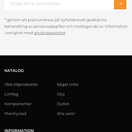
* genom att prenumerera på nyhetsbrevet godkänna
behandling av personuppgifter och mottagande av information
i enlighet med
användaravtalet
KATALOG
Våra träprodukter
Sågat virke
Limfog
Olja
Komponenter
Outlet
Planhyvlad
Alla varor
INFORMATION