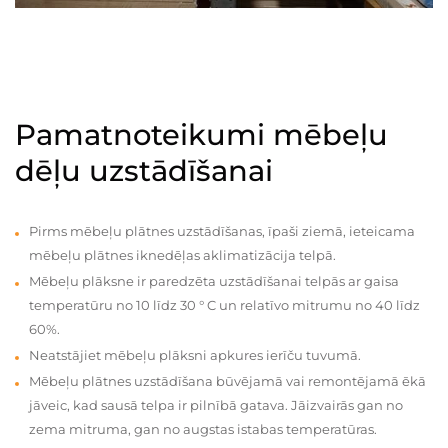
Pamatnoteikumi mēbeļu
dēļu uzstādīšanai
Pirms mēbeļu plātnes uzstādīšanas, īpaši ziemā, ieteicama
mēbeļu plātnes iknedēļas aklimatizācija telpā.
Mēbeļu plāksne ir paredzēta uzstādīšanai telpās ar gaisa
temperatūru no 10 līdz 30 ° C un relatīvo mitrumu no 40 līdz
60%.
Neatstājiet mēbeļu plāksni apkures ierīču tuvumā.
Mēbeļu plātnes uzstādīšana būvējamā vai remontējamā ēkā
jāveic, kad sausā telpa ir pilnībā gatava. Jāizvairās gan no
zema mitruma, gan no augstas istabas temperatūras.