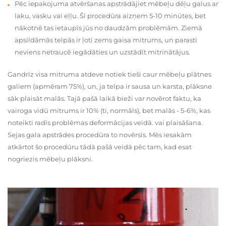
Pēc iepakojuma atvēršanas apstrādājiet mēbeļu dēļu galus ar
laku, vasku vai eļļu. Šī procedūra aizņem 5-10 minūtes, bet
nākotnē tas ietaupīs jūs no daudzām problēmām. Ziemā
apsildāmās telpās ir ļoti zems gaisa mitrums, un parasti
neviens netraucē iegādāties un uzstādīt mitrinātājus.
Gandrīz visa mitruma atdeve notiek tieši caur mēbeļu plātnes
galiem (apmēram 75%), un, ja telpa ir sausa un karsta, plāksne
sāk plaisāt malās. Tajā pašā laikā bieži var novērot faktu, ka
vairoga vidū mitrums ir 10% (ti, normāls), bet malās - 5-6%, kas
noteikti radīs problēmas deformācijas veidā. vai plaisāšana.
Sejas gala apstrādes procedūra to novērsīs. Mēs iesakām
atkārtot šo procedūru tādā pašā veidā pēc tam, kad esat
nogriezis mēbeļu plāksni.