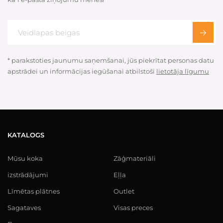
* parakstoties jaunumu saņemšanai, jūs piekrītat personas datu
apstrādei un informācijas iegūšanai atbilstoši
lietotāja līgumu
KATALOGS
Mūsu koka
Zāģmateriāli
izstrādājumi
Eļļa
Līmētas plātnes
Outlet
Sagataves
Visas preces