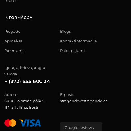
Brusas
INFORMĀCIJA
Piegāde
Blogs
Apmaksa
Kontaktinformācija
Par mums
Pakalpojumi
Igauņu, krievu, angļu
valoda
+ (372) 555 600 34
Adrese
E-pasts
Suur-Sõjamäe põik 9,
stragendo@stragendo.ee
11415 Tallina, Eesti
Google reviews