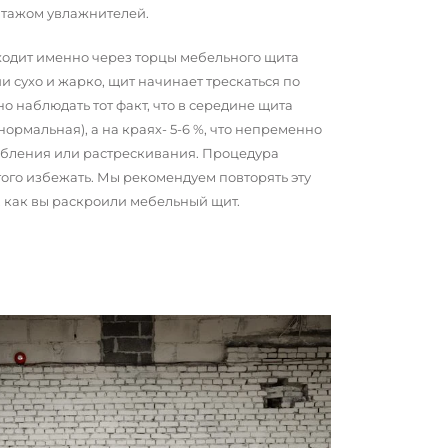
нтажом увлажнителей.
сходит именно через торцы мебельного щита
и сухо и жарко, щит начинает трескаться по
о наблюдать тот факт, что в середине щита
 нормальная), а на краях- 5-6 %, что непременно
обления или растрескивания. Процедура
того избежать. Мы рекомендуем повторять эту
о, как вы раскроили мебельный щит.