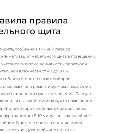
авила правила
ельного щита
 щита, особенно в зимний период,
кклиматизация мебельного щита в помещении.
а установку в помещениях с температурой
сительной влажности от 40 до 60 %.
ит вблизи отопительных приборов.
 строящемся или ремонтируемом помещении
олной готовности сухого помещения. Следует
жности, и высокой температуры в помещении.
бработайте торцы мебельных щитов лаком,
цедура занимает 5-10 минут, но в дальнейшем
проблем. В зимнее время в отапливаемых
ажность воздуха, и обычно никто не