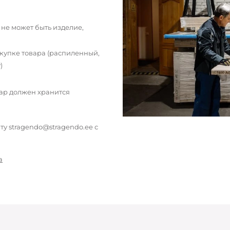
 не может быть изделие,
окупке товара (распиленный,
)
вар должен хранится
у stragendo@stragendo.ee с
а