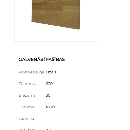
GALVENĀS ĪPAŠĪBAS
Koksnes suga
Ozols
Platums
620
Biezums
30
Garums
1800
Lamella