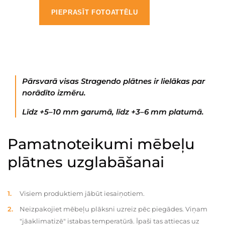
PIEPRASĪT FOTOATTĒLU
Pārsvarā visas Stragendo plātnes ir lielākas par
norādīto izmēru.
Līdz +5–10 mm garumā, līdz +3–6 mm platumā.
Pamatnoteikumi mēbeļu
plātnes uzglabāšanai
Visiem produktiem jābūt iesaiņotiem.
Neizpakojiet mēbeļu plāksni uzreiz pēc piegādes. Viņam
"jāaklimatizē" istabas temperatūrā. Īpaši tas attiecas uz