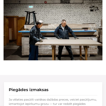
Piegādes izmaksas
Ja vēlaties pasūtīt vairākas dažādas preces, veiciet pasūtījumu,
izmantojot iepirkumu grozu — tur var redzēt piegādes