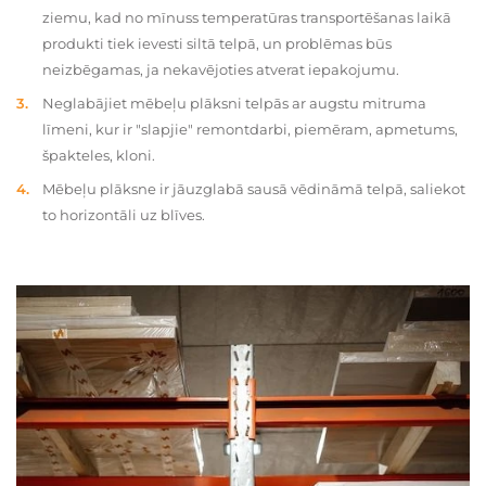
ziemu, kad no mīnuss temperatūras transportēšanas laikā
produkti tiek ievesti siltā telpā, un problēmas būs
neizbēgamas, ja nekavējoties atverat iepakojumu.
Neglabājiet mēbeļu plāksni telpās ar augstu mitruma
līmeni, kur ir "slapjie" remontdarbi, piemēram, apmetums,
špakteles, kloni.
Mēbeļu plāksne ir jāuzglabā sausā vēdināmā telpā, saliekot
to horizontāli uz blīves.