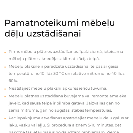
Pamatnoteikumi mēbeļu
dēļu uzstādīšanai
Pirms mēbeļu plātnes uzstādīšanas, īpaši ziemā, ieteicama
mēbeļu plātnes iknedēļas aklimatizācija telpā.
Mēbeļu plāksne ir paredzēta uzstādīšanai telpās ar gaisa
temperatūru no 10 līdz 30 ° C un relatīvo mitrumu no 40 līdz
60%.
Neatstājiet mēbeļu plāksni apkures ierīču tuvumā.
Mēbeļu plātnes uzstādīšana būvējamā vai remontējamā ēkā
jāveic, kad sausā telpa ir pilnībā gatava. Jāizvairās gan no
zema mitruma, gan no augstas istabas temperatūras.
Pēc iepakojuma atvēršanas apstrādājiet mēbeļu dēļu galus ar
laku, vasku vai eļļu. Šī procedūra aizņem 5-10 minūtes, bet
nākotnē tas ietaupīs jūs no daudzām problēmām. Ziemā