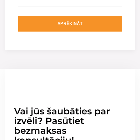
APRĒĶINĀT
Vai jūs šaubāties par
izvēli? Pasūtiet
bezmaksas