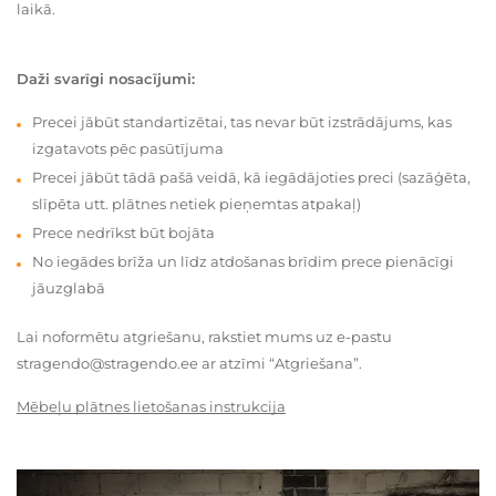
laikā.
Daži svarīgi nosacījumi:
Precei jābūt standartizētai, tas nevar būt izstrādājums, kas
izgatavots pēc pasūtījuma
Precei jābūt tādā pašā veidā, kā iegādājoties preci (sazāģēta,
slīpēta utt. plātnes netiek pieņemtas atpakaļ)
Prece nedrīkst būt bojāta
No iegādes brīža un līdz atdošanas brīdim prece pienācīgi
jāuzglabā
Lai noformētu atgriešanu, rakstiet mums uz e-pastu
stragendo@stragendo.ee ar atzīmi “Atgriešana”.
Mēbeļu plātnes lietošanas instrukcija