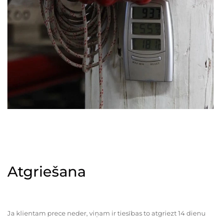
Atgriešana
Ja klientam prece neder, viņam ir tiesības to atgriezt 14 dienu