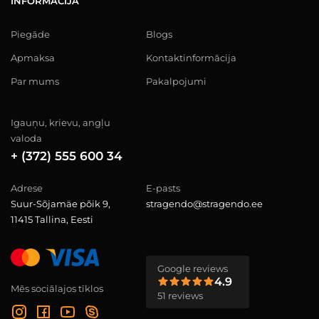
INFORMĀCIJA
Piegāde
Blogs
Apmaksa
Kontaktinformācija
Par mums
Pakalpojumi
Igauņu, krievu, angļu
valoda
+ (372) 555 600 34
Adrese
E-pasts
Suur-Sõjamäe põik 9,
stragendo@stragendo.ee
11415 Tallina, Eesti
Google reviews
4.9
Mēs sociālajos tīklos
51 reviews