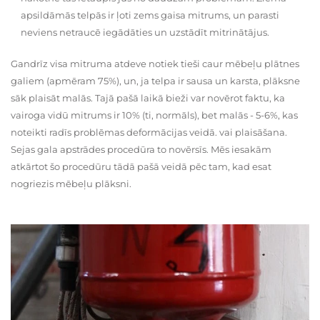
apsildāmās telpās ir ļoti zems gaisa mitrums, un parasti
neviens netraucē iegādāties un uzstādīt mitrinātājus.
Gandrīz visa mitruma atdeve notiek tieši caur mēbeļu plātnes
galiem (apmēram 75%), un, ja telpa ir sausa un karsta, plāksne
sāk plaisāt malās. Tajā pašā laikā bieži var novērot faktu, ka
vairoga vidū mitrums ir 10% (ti, normāls), bet malās - 5-6%, kas
noteikti radīs problēmas deformācijas veidā. vai plaisāšana.
Sejas gala apstrādes procedūra to novērsīs. Mēs iesakām
atkārtot šo procedūru tādā pašā veidā pēc tam, kad esat
nogriezis mēbeļu plāksni.