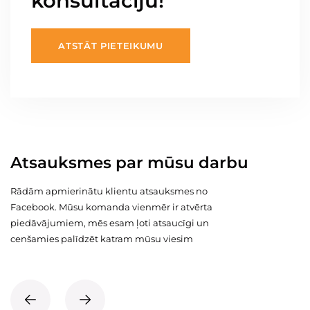
konsultāciju!
ATSTĀT PIETEIKUMU
Atsauksmes par mūsu darbu
Rādām apmierinātu klientu atsauksmes no
Facebook. Mūsu komanda vienmēr ir atvērta
piedāvājumiem, mēs esam ļoti atsaucīgi un
cenšamies palīdzēt katram mūsu viesim