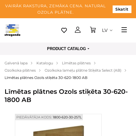
VAIRĀK RAKSTURA, ZEMĀKA CENA. NATURAL
Skatīt
OZOLA PLĀTNE.
LV
Tallina
PRODUCT CATALOG
Piegāde
Galvenā lapa
Katalogu
Līmētas plātnes
Apmaksa
Ozolkoka plātnes
Ozolkoka lameļu plātne Stiķēta Select (AB)
Par mums
Līmētas plātnes Ozols stiķēta 30-620-1800 AB
Blogs
Līmētas plātnes Ozols stiķēta 30-620-
1800 AB
Kontaktinformācija
PIEDĀVĀTĀJA KODS:
1800-620-30-2STL