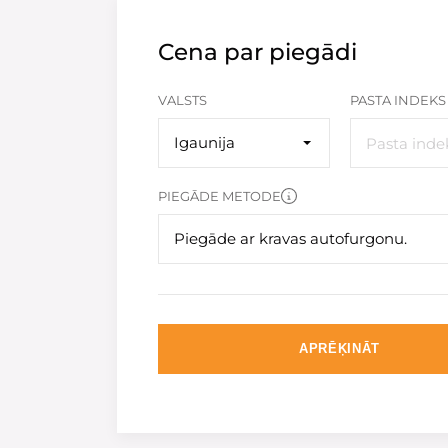
Cena par piegādi
VALSTS
PASTA INDEKS
Igaunija
PIEGĀDE METODE
Piegāde ar kravas autofurgonu.
APRĒĶINĀT