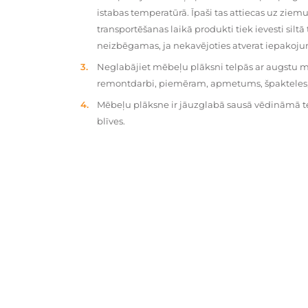
istabas temperatūrā. Īpaši tas attiecas uz zie
transportēšanas laikā produkti tiek ievesti silt
neizbēgamas, ja nekavējoties atverat iepakoj
Neglabājiet mēbeļu plāksni telpās ar augstu mit
remontdarbi, piemēram, apmetums, špakteles, 
Mēbeļu plāksne ir jāuzglabā sausā vēdināmā tel
blīves.