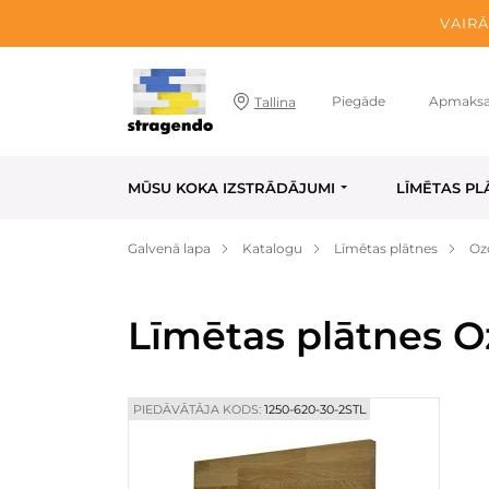
VAIRĀ
Piegāde
Apmaks
Tallina
MŪSU KOKA IZSTRĀDĀJUMI
LĪMĒTAS PL
Galvenā lapa
Katalogu
Līmētas plātnes
Oz
Līmētas plātnes O
PIEDĀVĀTĀJA KODS:
1250-620-30-2STL