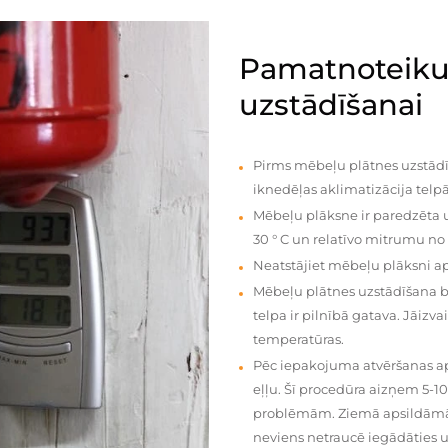
Pamatnoteiku
uzstādīšanai
Pirms mēbeļu plātnes uzstādī
iknedēļas aklimatizācija telpā
Mēbeļu plāksne ir paredzēta u
30 ° C un relatīvo mitrumu no
Neatstājiet mēbeļu plāksni a
Mēbeļu plātnes uzstādīšana 
telpa ir pilnībā gatava. Jāiz
temperatūras.
Pēc iepakojuma atvēršanas aps
eļļu. Šī procedūra aizņem 5-1
problēmām. Ziemā apsildāmās 
neviens netraucē iegādāties u