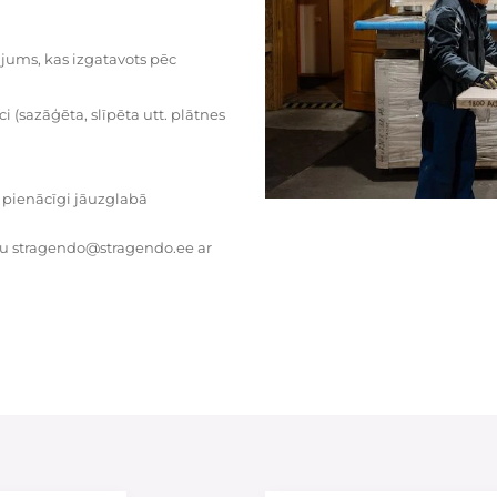
dājums, kas izgatavots pēc
i (sazāģēta, slīpēta utt. plātnes
 pienācīgi jāuzglabā
tu stragendo@stragendo.ee ar