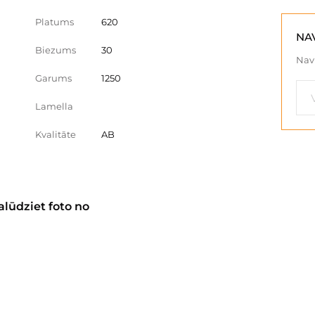
Platums
620
NA
Biezums
30
Nav 
Garums
1250
Lamella
Kvalitāte
AB
alūdziet foto no