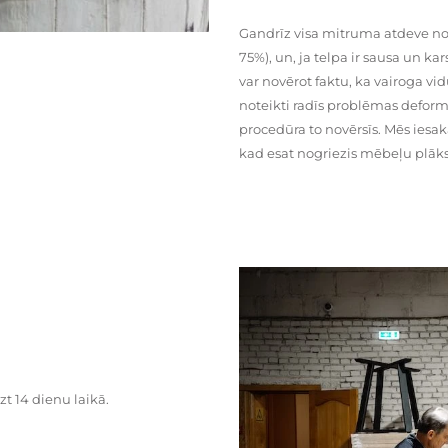
Gandrīz visa mitruma atdeve no
75%), un, ja telpa ir sausa un ka
var novērot faktu, ka vairoga vid
noteikti radīs problēmas deformā
procedūra to novērsīs. Mēs iesa
kad esat nogriezis mēbeļu plāks
zt 14 dienu laikā.