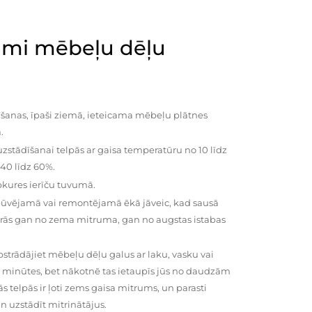
mi mēbeļu dēļu
šanas, īpaši ziemā, ieteicama mēbeļu plātnes
.
zstādīšanai telpās ar gaisa temperatūru no 10 līdz
 40 līdz 60%.
pkures ierīču tuvumā.
būvējamā vai remontējamā ēkā jāveic, kad sausā
vairās gan no zema mitruma, gan no augstas istabas
trādājiet mēbeļu dēļu galus ar laku, vasku vai
0 minūtes, bet nākotnē tas ietaupīs jūs no daudzām
telpās ir ļoti zems gaisa mitrums, un parasti
n uzstādīt mitrinātājus.