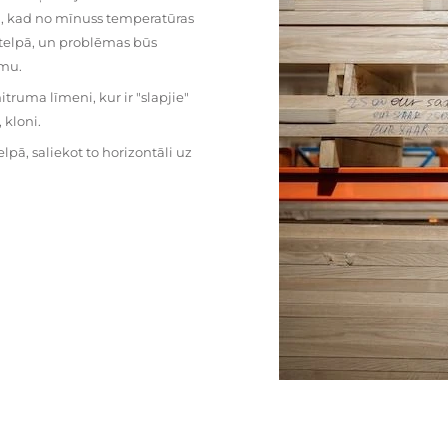
mu, kad no mīnuss temperatūras
ā telpā, un problēmas būs
umu.
ruma līmeni, kur ir "slapjie"
kloni.
pā, saliekot to horizontāli uz