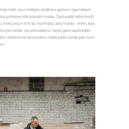
tiek tieši caur mēbeļu plātnes galiem (apmēram
rsta, plāksne sāk plaisāt malās. Tajā pašā laikā bieži
ū mitrums ir 10% (ti, normāls), bet malās - 5-6%, kas
cijas veidā. vai plaisāšana. Sejas gala apstrādes
kām atkārtot šo procedūru tādā pašā veidā pēc tam,
ni.