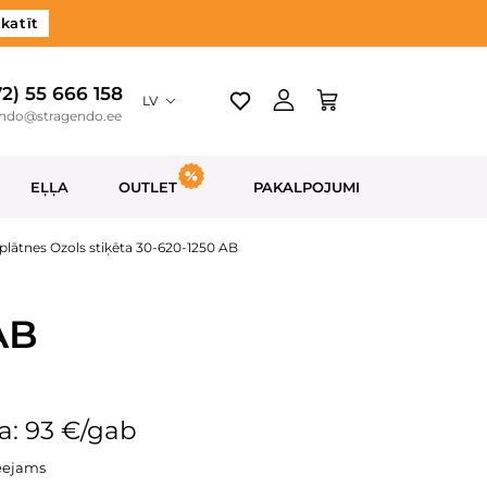
katīt
72) 55 666 158
LV
endo@stragendo.ee
EĻĻA
OUTLET
PAKALPOJUMI
plātnes Ozols stiķēta 30-620-1250 AB
AB
a: 93 €/gab
eejams