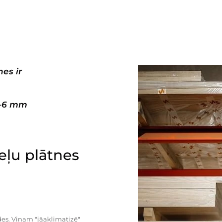
es ir
3–6 mm
ļu plātnes
es. Viņam "jāaklimatizē"