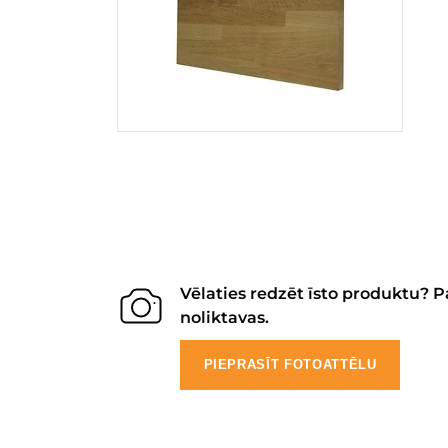
Vēlaties redzēt īsto produktu? P
noliktavas.
PIEPRASĪT FOTOATTĒLU