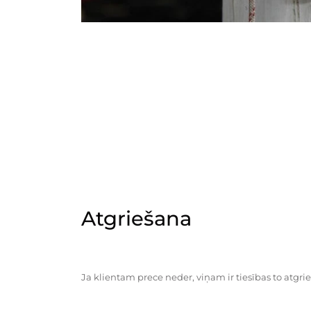
Atgriešana
Ja klientam prece neder, viņam ir tiesības to atgrie