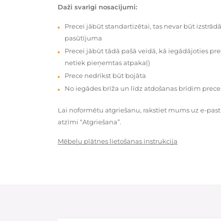
Daži svarīgi nosacījumi:
Precei jābūt standartizētai, tas nevar būt izstrā
pasūtījuma
Precei jābūt tādā pašā veidā, kā iegādājoties prec
netiek pieņemtas atpakaļ)
Prece nedrīkst būt bojāta
No iegādes brīža un līdz atdošanas brīdim prece
Lai noformētu atgriešanu, rakstiet mums uz e-pas
atzīmi “Atgriešana”.
Mēbeļu plātnes lietošanas instrukcija