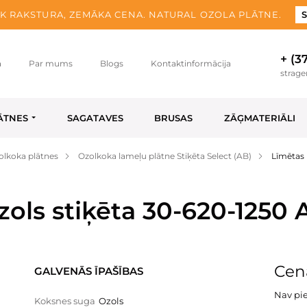
K RAKSTURA, ZEMĀKA CENA. NATURAL OZOLA PLĀTNE.
S
+ (3
a
Par mums
Blogs
Kontaktinformācija
strag
ĀTNES
SAGATAVES
BRUSAS
ZĀĢMATERIĀLI
olkoka plātnes
Ozolkoka lameļu plātne Stiķēta Select (AB)
Līmētas 
zols stiķēta 30-620-1250 
Cen
GALVENĀS ĪPAŠĪBAS
Nav pi
Koksnes suga
Ozols