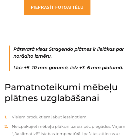
PIEPRASĪT FOTOATTĒLU
Pārsvarā visas Stragendo plātnes ir lielākas par
norādīto izmēru.
Līdz +5–10 mm garumā, līdz +3–6 mm platumā.
Pamatnoteikumi mēbeļu
plātnes uzglabāšanai
Visiem produktiem jābūt iesaiņotiem.
Neizpakojiet mēbeļu plāksni uzreiz pēc piegādes. Viņam
"jāaklimatizē" istabas temperatūrā. Īpaši tas attiecas uz