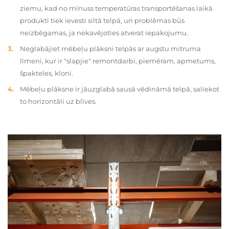
ziemu, kad no mīnuss temperatūras transportēšanas laikā
produkti tiek ievesti siltā telpā, un problēmas būs
neizbēgamas, ja nekavējoties atverat iepakojumu.
Neglabājiet mēbeļu plāksni telpās ar augstu mitruma
līmeni, kur ir "slapjie" remontdarbi, piemēram, apmetums,
špakteles, kloni.
Mēbeļu plāksne ir jāuzglabā sausā vēdināmā telpā, saliekot
to horizontāli uz blīves.