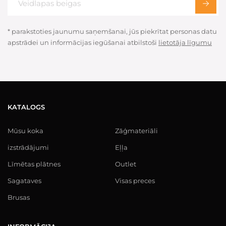
* parakstoties jaunumu saņemšanai, jūs piekrītat personas datu
apstrādei un informācijas iegūšanai atbilstoši
lietotāja līgumu
KATALOGS
Mūsu koka
Zāģmateriāli
izstrādājumi
Eļļa
Līmētas plātnes
Outlet
Sagataves
Visas preces
Brusas