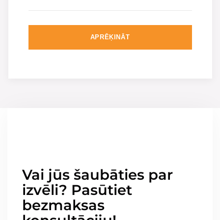
APRĒĶINĀT
Vai jūs šaubāties par
izvēli? Pasūtiet
bezmaksas