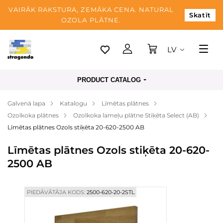
VAIRĀK RAKSTURA, ZEMĀKA CENA. NATURAL
Skatīt
OZOLA PLĀTNE.
LV
Tallina
PRODUCT CATALOG
Piegāde
Galvenā lapa
Katalogu
Līmētas plātnes
Apmaksa
Ozolkoka plātnes
Ozolkoka lameļu plātne Stiķēta Select (AB)
Par mums
Līmētas plātnes Ozols stiķēta 20-620-2500 AB
Blogs
Līmētas plātnes Ozols stiķēta 20-620-
2500 AB
Kontaktinformācija
PIEDĀVĀTĀJA KODS:
2500-620-20-2STL