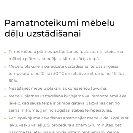
Pamatnoteikumi mēbeļu
dēļu uzstādīšanai
Pirms mēbeļu plātnes uzstādīšanas, īpaši ziemā, ieteicama
mēbeļu plātnes iknedēļas aklimatizācija telpā.
Mēbeļu plāksne ir paredzēta uzstādīšanai telpās ar gaisa
temperatūru no 10 līdz 30 ° C un relatīvo mitrumu no 40 līdz
60%.
Neatstājiet mēbeļu plāksni apkures ierīču tuvumā.
Mēbeļu plātnes uzstādīšana būvējamā vai remontējamā ēkā
jāveic, kad sausā telpa ir pilnībā gatava. Jāizvairās gan no
zema mitruma, gan no augstas istabas temperatūras.
Pēc iepakojuma atvēršanas apstrādājiet mēbeļu dēļu galus ar
laku, vasku vai eļļu. Šī procedūra aizņem 5-10 minūtes, bet
nākotnē tas ietaupīs jūs no daudzām problēmām. Ziemā