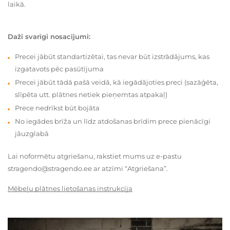
laikā.
Daži svarīgi nosacījumi:
Precei jābūt standartizētai, tas nevar būt izstrādājums, kas
izgatavots pēc pasūtījuma
Precei jābūt tādā pašā veidā, kā iegādājoties preci (sazāģēta,
slīpēta utt. plātnes netiek pieņemtas atpakaļ)
Prece nedrīkst būt bojāta
No iegādes brīža un līdz atdošanas brīdim prece pienācīgi
jāuzglabā
Lai noformētu atgriešanu, rakstiet mums uz e-pastu
stragendo@stragendo.ee ar atzīmi “Atgriešana”.
Mēbeļu plātnes lietošanas instrukcija