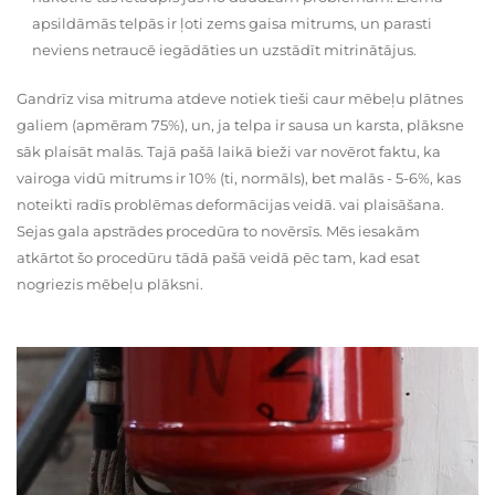
apsildāmās telpās ir ļoti zems gaisa mitrums, un parasti
neviens netraucē iegādāties un uzstādīt mitrinātājus.
Gandrīz visa mitruma atdeve notiek tieši caur mēbeļu plātnes
galiem (apmēram 75%), un, ja telpa ir sausa un karsta, plāksne
sāk plaisāt malās. Tajā pašā laikā bieži var novērot faktu, ka
vairoga vidū mitrums ir 10% (ti, normāls), bet malās - 5-6%, kas
noteikti radīs problēmas deformācijas veidā. vai plaisāšana.
Sejas gala apstrādes procedūra to novērsīs. Mēs iesakām
atkārtot šo procedūru tādā pašā veidā pēc tam, kad esat
nogriezis mēbeļu plāksni.