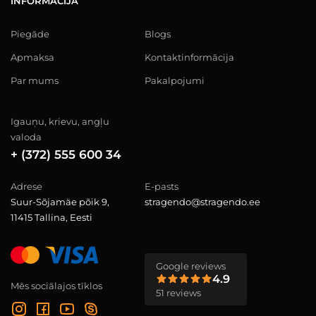
INFORMĀCIJA
Piegāde
Blogs
Apmaksa
Kontaktinformācija
Par mums
Pakalpojumi
Igauņu, krievu, angļu
valoda
+ (372) 555 600 34
Adrese
E-pasts
Suur-Sõjamäe põik 9,
stragendo@stragendo.ee
11415 Tallina, Eesti
Google reviews
4.9
Mēs sociālajos tīklos
51 reviews