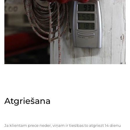
Atgriešana
Ja klientam prece neder, viņam ir tiesības to atgriezt 14 dienu