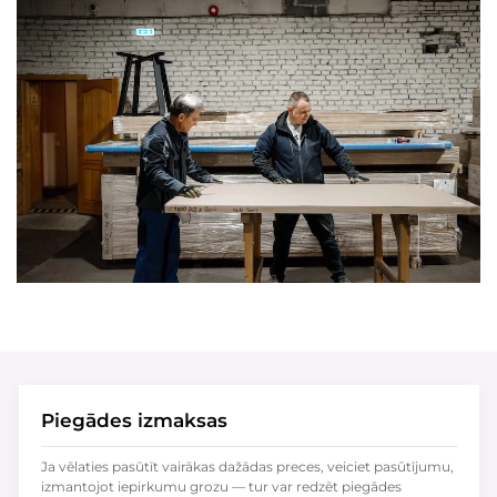
Piegādes izmaksas
Ja vēlaties pasūtīt vairākas dažādas preces, veiciet pasūtījumu,
izmantojot iepirkumu grozu — tur var redzēt piegādes