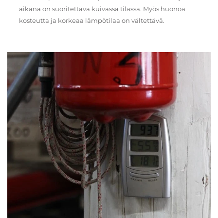
aikana on suoritettava kuivassa tilassa. Myös huonoa
kosteutta ja korkeaa lämpötilaa on vältettävä.