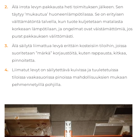
Älä irrota levyn pakkausta heti toimituksen jälkeen. Sen
täytyy ‘mukautua’ huoneenlämpötilassa. Se on erityisen
välttämätöntä talvella, kun tuote kuljetetaan matalasta
korkeaan lämpötilaan, ja ongelmat ovat väistämättömiä, jos
purat pakkauksen välittömästi.
Älä säilytä liimattua levyä erittäin kosteisiin tiloihin, joissa
suoritetaan ”märkä” korjaustöitä, kuten rappausta, kitkaa,
pinnoitetta.
Liimatut levyt on säilytettävä kuivissa ja tuuletetuissa
tiloissa vaakasuorissa pinoissa mahdollisuuksien mukaan
pehmennetyillä pohjilla.