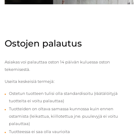
Ostojen palautus
Asiakas voi palauttaa oston 14 päivän kuluessa oston
tekemisestä.
Useita keskeisiä termejä:
Ostetun tuotteen tulisi olla standardisoitu (räätälöityjä
tuotteita ei voitu palauttaa)
Tuotteiden on oltava samassa kunnossa kuin ennen
ostamista (leikattua, kiillotettua jne. puulevyjä ei voitu
palauttaa)
Tuotteessa ei saa olla vaurioita