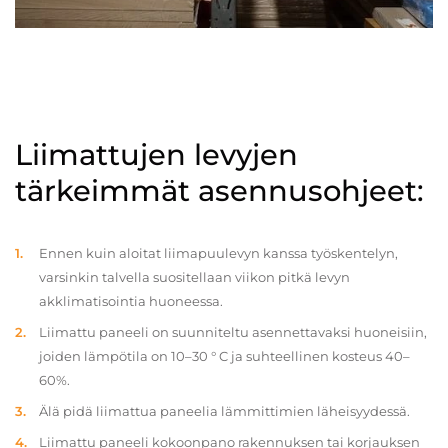
Liimattujen levyjen
tärkeimmät asennusohjeet:
Ennen kuin aloitat liimapuulevyn kanssa työskentelyn,
varsinkin talvella suositellaan viikon pitkä levyn
akklimatisointia huoneessa.
Liimattu paneeli on suunniteltu asennettavaksi huoneisiin,
joiden lämpötila on 10–30 ° C ja suhteellinen kosteus 40–
60%.
Älä pidä liimattua paneelia lämmittimien läheisyydessä.
Liimattu paneeli kokoonpano rakennuksen tai korjauksen