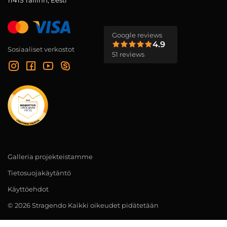
11415 Tallinn, Eesti
Google reviews
4.9
Sosiaaliset verkostot
51 reviews
Galleria projekteistamme
Tietosuojakäytäntö
Käyttöehdot
© 2026 Stragendo Kaikki oikeudet pidätetään