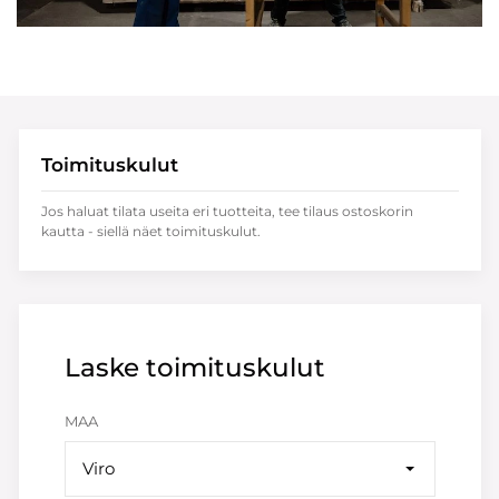
Toimituskulut
Jos haluat tilata useita eri tuotteita, tee tilaus ostoskorin
kautta - siellä näet toimituskulut.
Laske toimituskulut
MAA
Viro