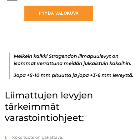
PYYDÄ VALOKUVA
Melkein kaikki Stragendon liimapuulevyt on
isommat verrattuna meidän julkaistuin kokoihin.
Jopa +5-10 mm pituutta ja jopa +3-6 mm leveyttä.
Liimattujen levyjen
tärkeimmät
varastointiohjeet:
Koko tuote on pakattava.