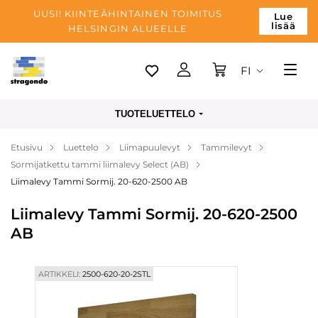
UUSI! KIINTEÄHINTAINEN TOIMITUS
Lue
lisää
HELSINGIN ALUEELLE
FI
Tallinn
TUOTELUETTELO
Toimitus
Etusivu
Luettelo
Liimapuulevyt
Tammilevyt
Maksu
Sormijatkettu tammi liimalevy Select (AB)
Yrityksen
Liimalevy Tammi Sormij. 20-620-2500 AB
Blogi
Liimalevy Tammi Sormij. 20-620-2500
AB
Yhteystiedot
ARTIKKELI:
2500-620-20-2STL