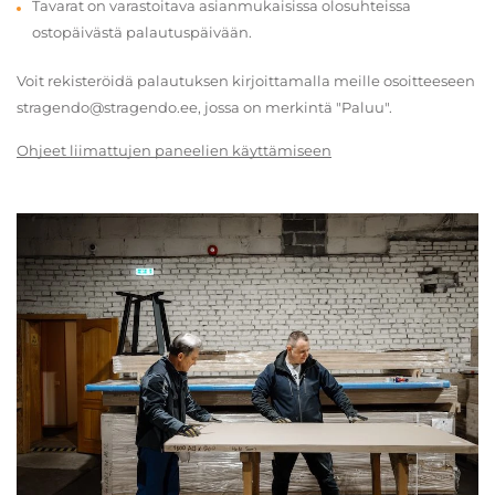
Tavarat on varastoitava asianmukaisissa olosuhteissa
ostopäivästä palautuspäivään.
Voit rekisteröidä palautuksen kirjoittamalla meille osoitteeseen
stragendo@stragendo.ee, jossa on merkintä "Paluu".
Ohjeet liimattujen paneelien käyttämiseen