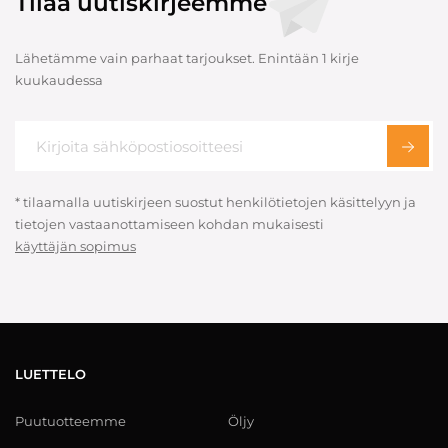
Tilaa uutiskirjeemme
Lähetämme vain parhaat tarjoukset. Enintään 1 kirje
kuukaudessa
* tilaamalla uutiskirjeen suostut henkilötietojen käsittelyyn ja
tietojen vastaanottamiseen kohdan mukaisesti
käyttäjän sopimus
LUETTELO
Puutuotteemme
Öljy