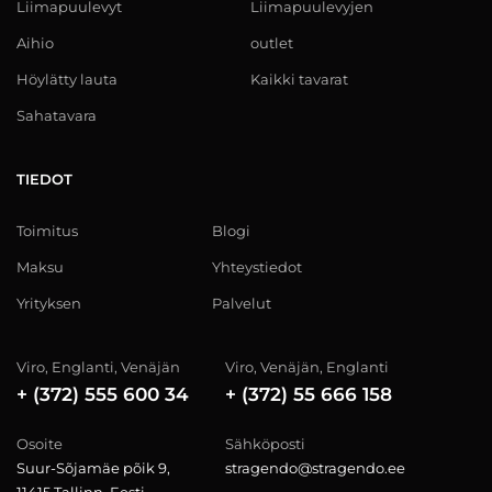
Liimapuulevyt
Liimapuulevyjen
Aihio
outlet
Höylätty lauta
Kaikki tavarat
Sahatavara
TIEDOT
Toimitus
Blogi
Maksu
Yhteystiedot
Yrityksen
Palvelut
Viro, Englanti, Venäjän
Viro, Venäjän, Englanti
+ (372) 555 600 34
+ (372) 55 666 158
Osoite
Sähköposti
Suur-Sõjamäe põik 9,
stragendo@stragendo.ee