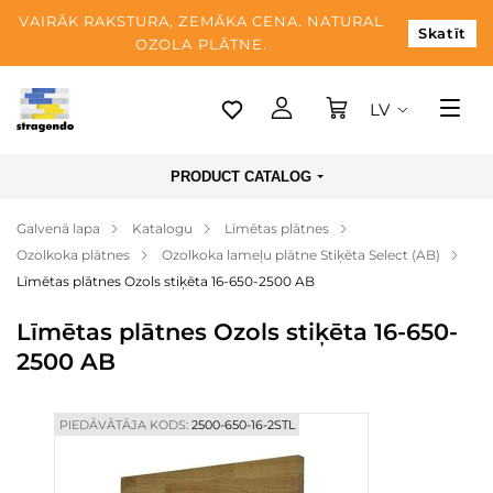
VAIRĀK RAKSTURA, ZEMĀKA CENA. NATURAL
Skatīt
OZOLA PLĀTNE.
LV
Tallina
PRODUCT CATALOG
Piegāde
Galvenā lapa
Katalogu
Līmētas plātnes
Apmaksa
Ozolkoka plātnes
Ozolkoka lameļu plātne Stiķēta Select (AB)
Par mums
Līmētas plātnes Ozols stiķēta 16-650-2500 AB
Blogs
Līmētas plātnes Ozols stiķēta 16-650-
2500 AB
Kontaktinformācija
PIEDĀVĀTĀJA KODS:
2500-650-16-2STL