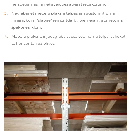
neizbēgamas, ja nekavējoties atverat iepakojumu.
Neglabājiet mēbeļu plāksni telpās ar augstu mitruma
līmeni, kur ir "slapjie" remontdarbi, piemēram, apmetums,
špakteles, kloni.
Mēbeļu plāksne ir jāuzglabā sausā vēdināmā telpā, saliekot
to horizontāli uz blīves.