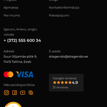
Apmaksa
Kontaktinformācija
Par mums
Pakalpojumi
Igauņu, krievu, angļu
valoda
+ (372) 555 600 34
Adrese
E-pasts
Suur-Sõjamäe põik 9,
stragendo@stragendo.ee
11415 Tallina, Eesti
Google reviews
4.9
Mēs sociālajos tīklos
51 reviews