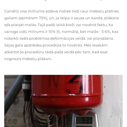
Gandrīz visa mitruma atdeve notiek tieši caur mēbeļu plātnes
galiem (apmēram 75%), un, ja telpa ir sausa un karsta, plāksne
sāk plaisāt malās. Tajā pašā laikā bieži var novērot faktu, ka
vairoga vidū mitrums ir 10% (ti, normāls), bet malās - 5-6%, kas
noteikti radīs problēmas deformācijas veidā. vai plaisāšana.
Sejas gala apstrādes procedūra to novērsīs. Mēs iesakām
atkārtot šo procedūru tādā pašā veidā pēc tam, kad esat
nogriezis mēbeļu plāksni.