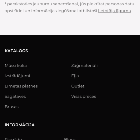
* parakstoties jaunumu saņemšanai, jūs piekrītat personas datu
apstrādei un informācijas iegūšanai atbilstoši
lietotāja līgumu
KATALOGS
Mūsu koka
Zāģmateriāli
izstrādājumi
Eļļa
Līmētas plātnes
Outlet
Sagataves
Visas preces
Brusas
INFORMĀCIJA
Piegāde
Blogs