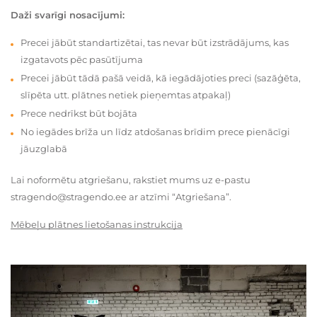
Daži svarīgi nosacījumi:
Precei jābūt standartizētai, tas nevar būt izstrādājums, kas
izgatavots pēc pasūtījuma
Precei jābūt tādā pašā veidā, kā iegādājoties preci (sazāģēta,
slīpēta utt. plātnes netiek pieņemtas atpakaļ)
Prece nedrīkst būt bojāta
No iegādes brīža un līdz atdošanas brīdim prece pienācīgi
jāuzglabā
Lai noformētu atgriešanu, rakstiet mums uz e-pastu
stragendo@stragendo.ee ar atzīmi “Atgriešana”.
Mēbeļu plātnes lietošanas instrukcija