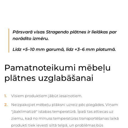
Pārsvarā visas Stragendo plātnes ir lielākas par
norādīto izmēru.
Līdz +5–10 mm garumā, līdz +3–6 mm platumā.
Pamatnoteikumi mēbeļu
plātnes uzglabāšanai
Visiem produktiem jābūt iesaiņotiem.
Neizpakojiet mēbeļu plāksni uzreiz pēc piegādes. Viņam
"jāaklimatizē" istabas temperatūrā. Īpaši tas attiecas uz
ziemu, kad no mīnuss temperatūras transportēšanas laikā
produkti tiek ievesti siltā telpā, un problēmas būs