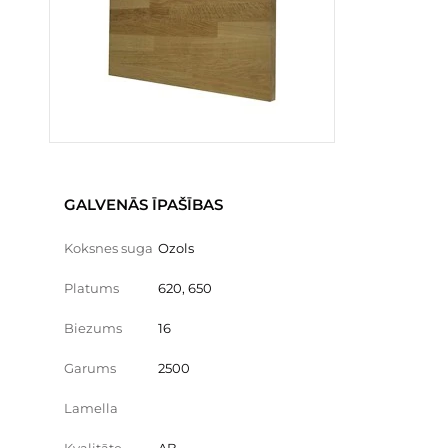
GALVENĀS ĪPAŠĪBAS
Koksnes suga
Ozols
Platums
620, 650
Biezums
16
Garums
2500
Lamella