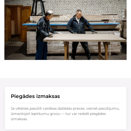
Piegādes izmaksas
Ja vēlaties pasūtīt vairākas dažādas preces, veiciet pasūtījumu,
izmantojot iepirkumu grozu — tur var redzēt piegādes
izmaksas.