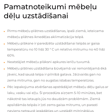
Pamatnoteikumi mēbeļu
dēļu uzstādīšanai
Pirms mēbeļu plātnes uzstādīšanas, īpaši ziemā, ieteicama
mēbeļu plātnes iknedēļas aklimatizācija telpā.
Mēbeļu plāksne ir paredzēta uzstādīšanai telpās ar gaisa
temperatūru no 10 līdz 30 ° C un relatīvo mitrumu no 40 līdz
60%.
Neatstājiet mēbeļu plāksni apkures ierīču tuvumā.
Mēbeļu plātnes uzstādīšana būvējamā vai remontējamā ēkā
jāveic, kad sausā telpa ir pilnībā gatava. Jāizvairās gan no
zema mitruma, gan no augstas istabas temperatūras.
Pēc iepakojuma atvēršanas apstrādājiet mēbeļu dēļu galus ar
laku, vasku vai eļļu. Šī procedūra aizņem 5-10 minūtes, bet
nākotnē tas ietaupīs jūs no daudzām problēmām. Ziemā
apsildāmās telpās ir ļoti zems gaisa mitrums, un parasti
neviens netraucē iegādāties un uzstādīt mitrinātājus.