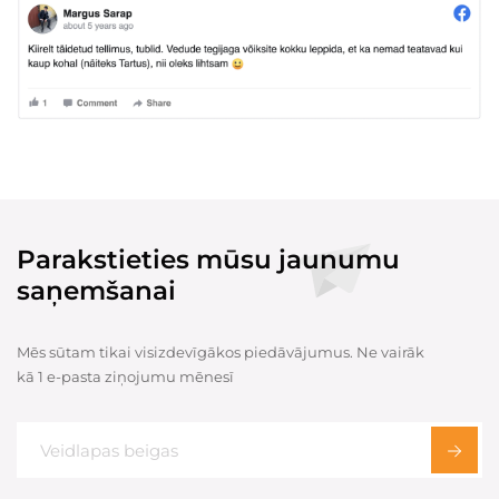
Parakstieties mūsu jaunumu
saņemšanai
Mēs sūtam tikai visizdevīgākos piedāvājumus. Ne vairāk
kā 1 e-pasta ziņojumu mēnesī