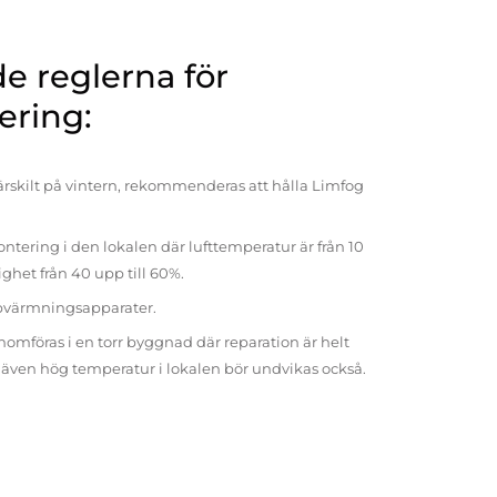
 reglerna för
ering:
rskilt på vintern, rekommenderas att hålla Limfog
ntering i den lokalen där lufttemperatur är från 10
tighet från 40 upp till 60%.
pvärmningsapparater.
omföras i en torr byggnad där reparation är helt
t även hög temperatur i lokalen bör undvikas också.