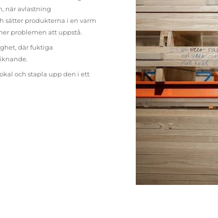
n, när avlastning
h sätter produkterna i en varm
mer problemen att uppstå.
ighet, där fuktiga
liknande.
lokal och stapla upp den i ett