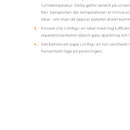
rumstemperatur. Detta gäller särskilt på vinter
från transporten där temperaturen är minus oc
lokal - om man då öppnar paketet direkt kom
Förvara inte Limfog i en lokal med hög luftfukt
reparationsarbeten såsom gips, spackling och 
Det behövs att lagra Limfog i en torr ventilerat 
horisontellt läge på packningen.