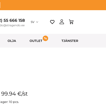
2) 55 666 158
SV
ndo@stragendo.ee
OLJA
OUTLET
TJÄNSTER
: 99.94 €/st
lager: 10 pcs.