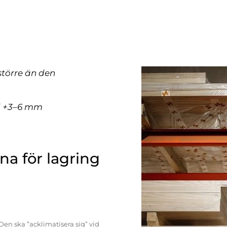
större än den
ll +3–6 mm
a för lagring
Den ska ”acklimatisera sig” vid