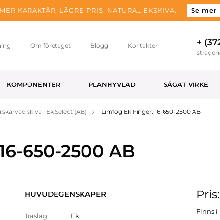
MER KARAKTÄR, LÄGRE PRIS. NATURAL EKSKIVA.
Se mer
+ (37
ning
Om företaget
Blogg
Kontakter
strage
KOMPONENTER
PLANHYVLAD
SÅGAT VIRKE
rskarvad skiva i Ek Select (AB)
Limfog Ek Finger. 16-650-2500 AB
 16-650-2500 AB
Pris
HUVUDEGENSKAPER
Finns i 
Träslag
Ek