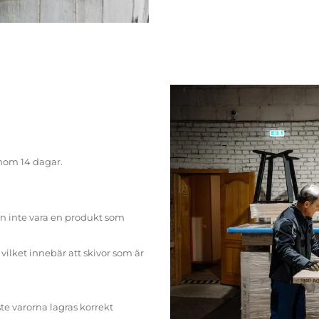
inom 14 dagar.
n inte vara en produkt som
ilket innebär att skivor som är
te varorna lagras korrekt