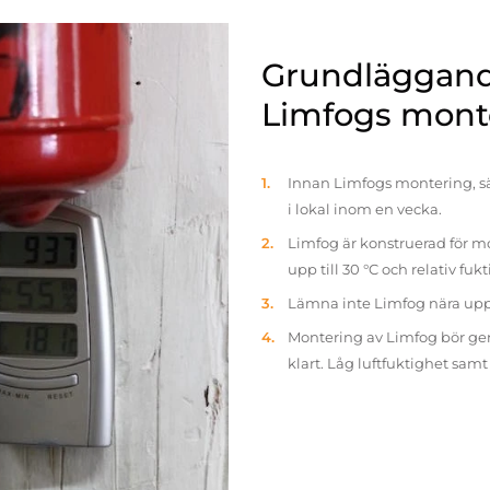
Grundläggande
Limfogs mont
Innan Limfogs montering, sä
i lokal inom en vecka.
Limfog är konstruerad för mo
upp till 30 °C och relativ fuk
Lämna inte Limfog nära up
Montering av Limfog bör gen
klart. Låg luftfuktighet sam