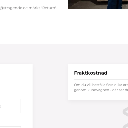
endo@stragendo.ee märkt "Return".
Fraktkostnad
Om du vill beställa flera olika ar
genom kundvagnen - där ser du