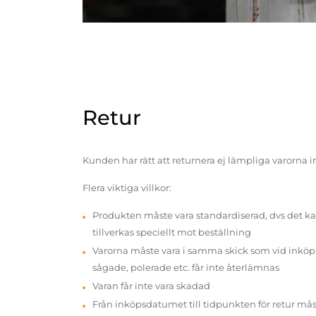
Retur
Kunden har rätt att returnera ej lämpliga varorna 
Flera viktiga villkor:
Produkten måste vara standardiserad, dvs det ka
tillverkas speciellt mot beställning
Varorna måste vara i samma skick som vid inköp v
sågade, polerade etc. får inte återlämnas
Varan får inte vara skadad
Från inköpsdatumet till tidpunkten för retur mås