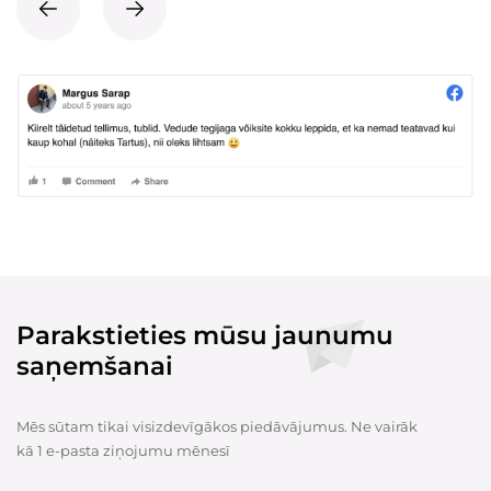
Parakstieties mūsu jaunumu
saņemšanai
Mēs sūtam tikai visizdevīgākos piedāvājumus. Ne vairāk
kā 1 e-pasta ziņojumu mēnesī