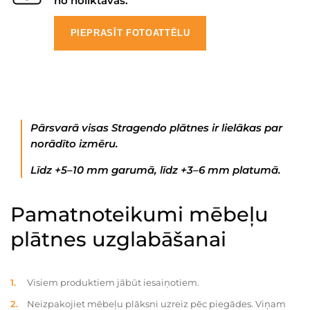
no noliktavas.
PIEPRASĪT FOTOATTĒLU
Pārsvarā visas Stragendo plātnes ir lielākas par
norādīto izmēru.
Līdz +5–10 mm garumā, līdz +3–6 mm platumā.
Pamatnoteikumi mēbeļu
plātnes uzglabāšanai
Visiem produktiem jābūt iesaiņotiem.
Neizpakojiet mēbeļu plāksni uzreiz pēc piegādes. Viņam