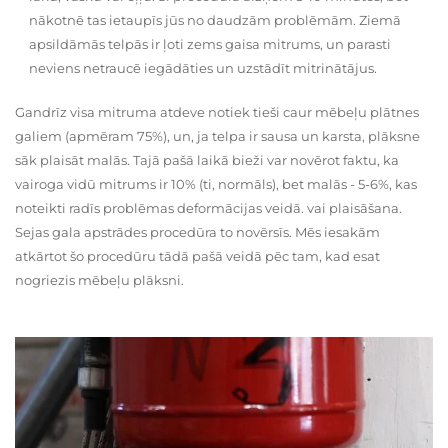
nākotnē tas ietaupīs jūs no daudzām problēmām. Ziemā
apsildāmās telpās ir ļoti zems gaisa mitrums, un parasti
neviens netraucē iegādāties un uzstādīt mitrinātājus.
Gandrīz visa mitruma atdeve notiek tieši caur mēbeļu plātnes
galiem (apmēram 75%), un, ja telpa ir sausa un karsta, plāksne
sāk plaisāt malās. Tajā pašā laikā bieži var novērot faktu, ka
vairoga vidū mitrums ir 10% (ti, normāls), bet malās - 5-6%, kas
noteikti radīs problēmas deformācijas veidā. vai plaisāšana.
Sejas gala apstrādes procedūra to novērsīs. Mēs iesakām
atkārtot šo procedūru tādā pašā veidā pēc tam, kad esat
nogriezis mēbeļu plāksni.