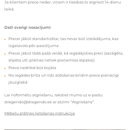
Ja klientam prece neder, viņam ir tiesības to atgriezt 14 dienu
laikā.
Daži svarīgi nosacījumi:
Precei jābūt standartizētai, tas nevar būt izstrādājums, kas
izgatavots pēc pasūtījuma
Precei jābūt tādā pašā veidā, kā iegādājoties preci (sazāģēta,
slīpēta utt. plātnes netiek pieņemtas atpakaļ)
Prece nedrīkst būt bojāta
No iegādes brīža un līdz atdošanas brīdim prece pienācīgi
jāuzglabā
Lai noformētu atgriešanu, rakstiet mums uz e-pastu
stragendo@stragendo.ee ar atzīmi “Atgriešana”.
Mēbeļu plātnes lietošanas instrukcija