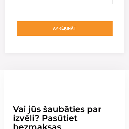
APRĒĶINĀT
Vai jūs šaubāties par
izvēli? Pasūtiet
bezmaksas