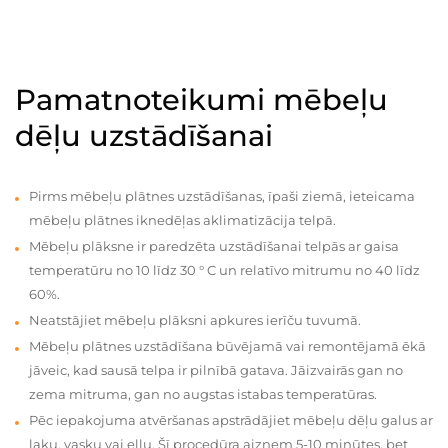
Pamatnoteikumi mēbeļu
dēļu uzstādīšanai
Pirms mēbeļu plātnes uzstādīšanas, īpaši ziemā, ieteicama
mēbeļu plātnes iknedēļas aklimatizācija telpā.
Mēbeļu plāksne ir paredzēta uzstādīšanai telpās ar gaisa
temperatūru no 10 līdz 30 ° C un relatīvo mitrumu no 40 līdz
60%.
Neatstājiet mēbeļu plāksni apkures ierīču tuvumā.
Mēbeļu plātnes uzstādīšana būvējamā vai remontējamā ēkā
jāveic, kad sausā telpa ir pilnībā gatava. Jāizvairās gan no
zema mitruma, gan no augstas istabas temperatūras.
Pēc iepakojuma atvēršanas apstrādājiet mēbeļu dēļu galus ar
laku, vasku vai eļļu. Šī procedūra aizņem 5-10 minūtes, bet