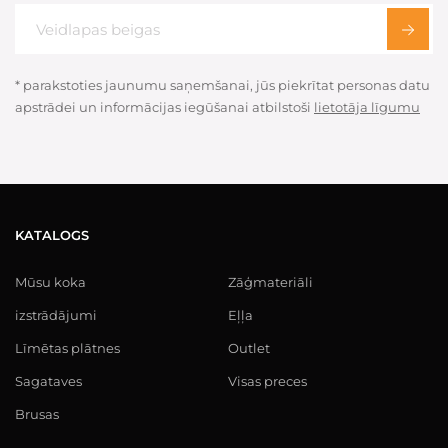
* parakstoties jaunumu saņemšanai, jūs piekrītat personas datu
apstrādei un informācijas iegūšanai atbilstoši
lietotāja līgumu
KATALOGS
Mūsu koka
Zāģmateriāli
izstrādājumi
Eļļa
Līmētas plātnes
Outlet
Sagataves
Visas preces
Brusas