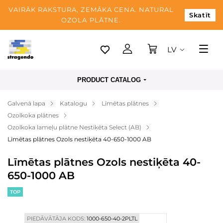
VAIRĀK RAKSTURA, ZEMĀKA CENA. NATURAL
Skatīt
OZOLA PLĀTNE.
LV
Tallina
PRODUCT CATALOG
Piegāde
Galvenā lapa
Katalogu
Līmētas plātnes
Apmaksa
Ozolkoka plātnes
Par mums
Ozolkoka lameļu plātne Nestiķēta Select (AB)
Līmētas plātnes Ozols nestiķēta 40-650-1000 AB
Blogs
Līmētas plātnes Ozols nestiķēta 40-
Kontaktinformācija
650-1000 AB
TOP
PIEDĀVĀTĀJA KODS:
1000-650-40-2PLTL