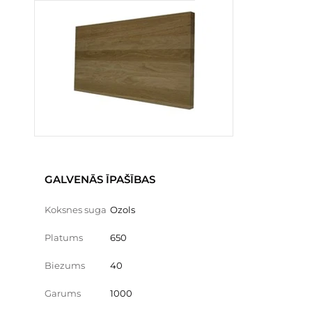
GALVENĀS ĪPAŠĪBAS
Koksnes suga
Ozols
Platums
650
Biezums
40
Garums
1000