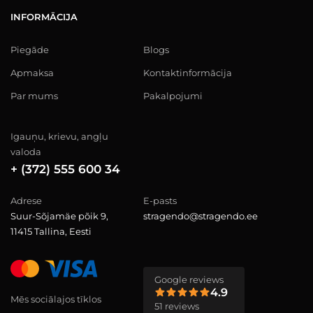
INFORMĀCIJA
Piegāde
Blogs
Apmaksa
Kontaktinformācija
Par mums
Pakalpojumi
Igauņu, krievu, angļu
valoda
+ (372) 555 600 34
Adrese
E-pasts
Suur-Sõjamäe põik 9,
stragendo@stragendo.ee
11415 Tallina, Eesti
Google reviews
4.9
Mēs sociālajos tīklos
51 reviews