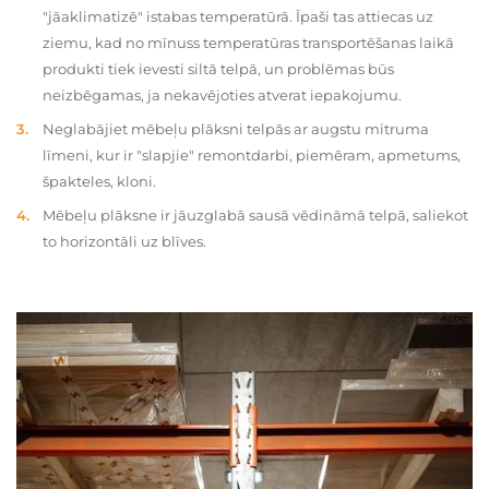
"jāaklimatizē" istabas temperatūrā. Īpaši tas attiecas uz
ziemu, kad no mīnuss temperatūras transportēšanas laikā
produkti tiek ievesti siltā telpā, un problēmas būs
neizbēgamas, ja nekavējoties atverat iepakojumu.
Neglabājiet mēbeļu plāksni telpās ar augstu mitruma
līmeni, kur ir "slapjie" remontdarbi, piemēram, apmetums,
špakteles, kloni.
Mēbeļu plāksne ir jāuzglabā sausā vēdināmā telpā, saliekot
to horizontāli uz blīves.