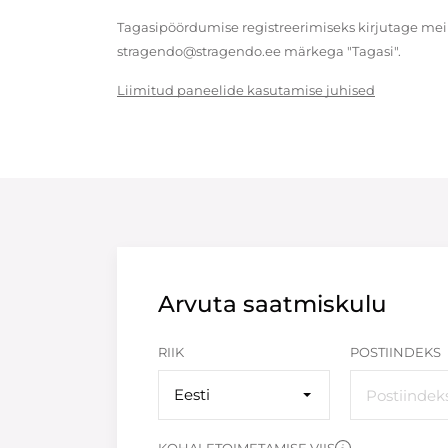
Tagasipöördumise registreerimiseks kirjutage meil
stragendo@stragendo.ee märkega "Tagasi".
Liimitud paneelide kasutamise juhised
Arvuta saatmiskulu
RIIK
POSTIINDEKS
Eesti