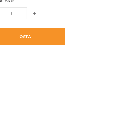
l: 66 tk
OSTA