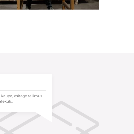
t kaupa, esitage tellimus
atekulu.