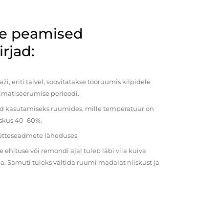
de peamised
rjad:
i, eriti talvel, soovitatakse tööruumis kilpidele
imatiseerumise perioodi.
ud kasutamiseks ruumides, mille temperatuur on
iiskus 40–60%.
kütteseadmete läheduses.
ehituse või remondi ajal tuleb läbi viia kuiva
a. Samuti tuleks vältida ruumi madalat niiskust ja