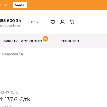
ILP.
Vaata
 555 600 34
ET
@stragendo.ee
LIIMPUITKILPIDE OUTLET
TEENUSED
 40-650-1000 AB
143.47 €/tk
: 137.6 €/tk