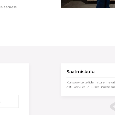
e aadressil
Saatmiskulu
Kui soovite tellida mitu erineva
ostukorvi kaudu - seal näete sa