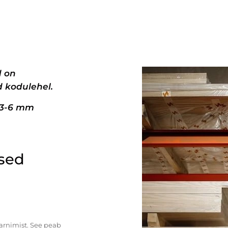
d on
 kodulehel.
+3-6 mm
ised
tarnimist. See peab