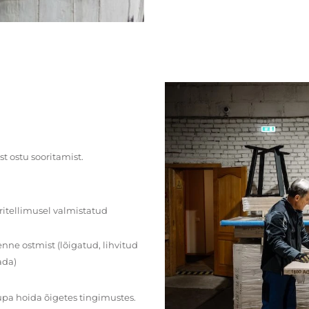
st ostu sooritamist.
ritellimusel valmistatud
ne ostmist (lõigatud, lihvitud
ada)
upa hoida õigetes tingimustes.