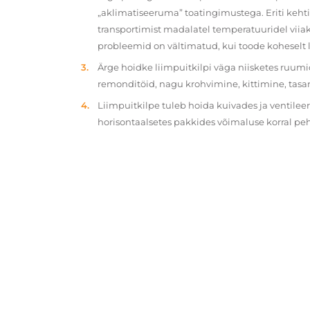
„aklimatiseeruma” toatingimustega. Eriti kehtib
transportimist madalatel temperatuuridel viiak
probleemid on vältimatud, kui toode koheselt 
Ärge hoidke liimpuitkilpi väga niisketes ruumi
remonditöid, nagu krohvimine, kittimine, tasa
Liimpuitkilpe tuleb hoida kuivades ja ventilee
horisontaalsetes pakkides võimaluse korral p