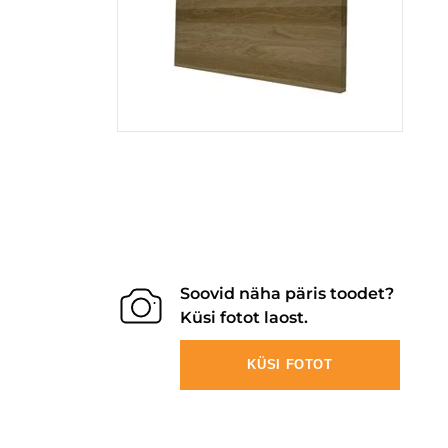
Soovid näha päris toodet?
Küsi fotot laost.
KÜSI FOTOT