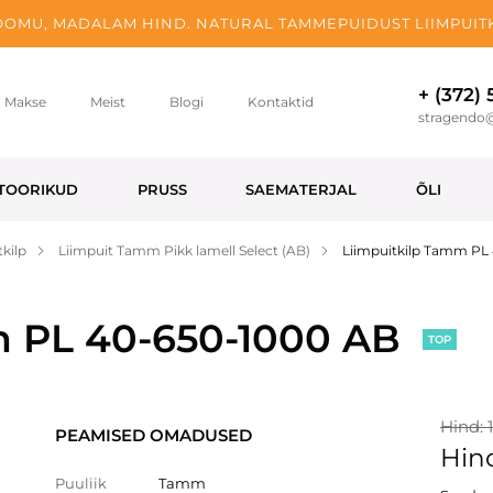
OMU, MADALAM HIND. NATURAL TAMMEPUIDUST LIIMPUITK
+ (372)
Makse
Meist
Blogi
Kontaktid
stragendo
TOORIKUD
PRUSS
SAEMATERJAL
ÕLI
kilp
Liimpuit Tamm Pikk lamell Select (AB)
Liimpuitkilp Tamm PL
m PL 40-650-1000 AB
TOP
Hind: 
PEAMISED OMADUSED
Hind
Puuliik
Tamm