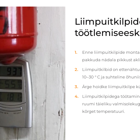
Liimpuitkilpi
töötlemiseeski
Enne liimpuitkilpide montaaž
pakkuda nädala pikkust akl
Liimpuitkilbid on ettenäht
10–30 ° C ja suhteline õhun
Ärge hoidke liimpuitkilpe 
Liimpuitkilpidega töötamine 
ruumi täieliku valmisolekug
kõrget temperatuuri.