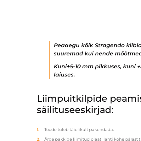
Peaaegu kõik Stragendo kilbi
suuremad kui nende mõõtmed
Kuni+5-10 mm pikkuses, kuni 
laiuses.
Liimpuitkilpide peam
säilituseeskirjad:
Toode tuleb täielikult pakendada.
Ärge pakkige liimitud plaati lahti kohe pärast 