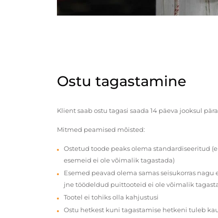
Ostu tagastamine
Klient saab ostu tagasi saada 14 päeva jooksul pära
Mitmed peamised mõisted:
Ostetud toode peaks olema standardiseeritud (e
esemeid ei ole võimalik tagastada)
Esemed peavad olema samas seisukorras nagu en
jne töödeldud puittooteid ei ole võimalik tagast
Tootel ei tohiks olla kahjustusi
Ostu hetkest kuni tagastamise hetkeni tuleb ka