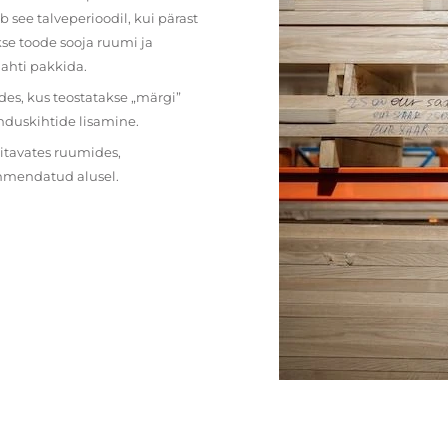
 see talveperioodil, kui pärast
se toode sooja ruumi ja
lahti pakkida.
des, kus teostatakse „märgi”
nduskihtide lisamine.
ritavates ruumides,
ehmendatud alusel.