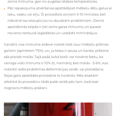
zema mitruma, gan no augstas istabas temperatūras.
Pēc iepakojuma atvēršanas apstrādājiet mēbeļu dēļu galus ar
laku, vasku vai eļļu. Šī procedūra aizņem 5-10 minūtes, bet
nākotnē tas ietaupīs jūs no daudzām problēmām. Ziemā
apsildāmās telpās ir ļoti zems gaisa mitrums, un parasti
neviens netraucē iegādāties un uzstādīt mitrinātājus.
Gandrīz visa mitruma atdeve notiek tieši caur mēbeļu plātnes
galiem (apmēram 75%), un, ja telpa ir sausa un karsta, plāksne
sāk plaisāt malās. Tajā pašā laikā bieži var novērot faktu, ka
vairoga vidū mitrums ir 10% (ti, normāls), bet malās - 5-6%, kas
noteikti radīs problēmas deformācijas veidā. vai plaisāšana.
Sejas gala apstrādes procedūra to novērsīs. Mēs iesakām
atkārtot šo procedūru tādā pašā veidā pēc tam, kad esat
nogriezis mēbeļu plāksni.