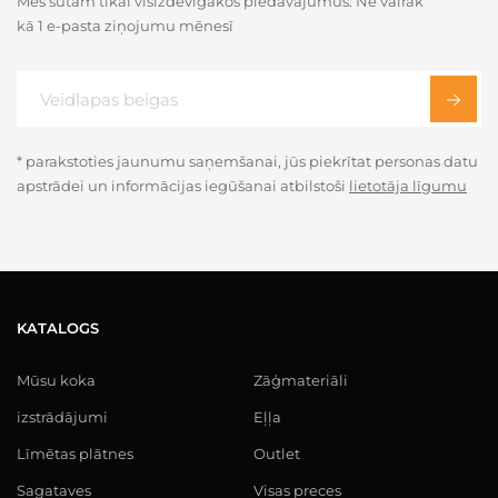
Mēs sūtam tikai visizdevīgākos piedāvājumus. Ne vairāk
kā 1 e-pasta ziņojumu mēnesī
* parakstoties jaunumu saņemšanai, jūs piekrītat personas datu
apstrādei un informācijas iegūšanai atbilstoši
lietotāja līgumu
KATALOGS
Mūsu koka
Zāģmateriāli
izstrādājumi
Eļļa
Līmētas plātnes
Outlet
Sagataves
Visas preces