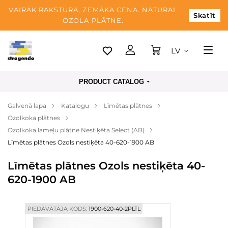
VAIRĀK RAKSTURA, ZEMĀKA CENA. NATURAL
Skatīt
OZOLA PLĀTNE.
LV
Tallina
PRODUCT CATALOG
Piegāde
Galvenā lapa
Katalogu
Līmētas plātnes
Apmaksa
Ozolkoka plātnes
Par mums
Ozolkoka lameļu plātne Nestiķēta Select (AB)
Līmētas plātnes Ozols nestiķēta 40-620-1900 AB
Blogs
Līmētas plātnes Ozols nestiķēta 40-
Kontaktinformācija
620-1900 AB
PIEDĀVĀTĀJA KODS:
1900-620-40-2PLTL