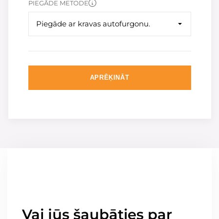
PIEGĀDE METODE
Piegāde ar kravas autofurgonu.
APRĒĶINĀT
Vai jūs šaubāties par