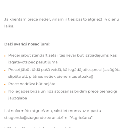
Ja klientam prece neder, viņam ir tiesības to atgriezt 14 dienu
laikā.
Daži svarīgi nosacījumi:
Precei jābūt standartizētai, tas nevar būt izstrādājums, kas
izgatavots pēc pasūtījuma
Precei jābūt tādā pašā veidā, kā iegādājoties preci (sazāģēta,
slīpēta utt. plātnes netiek pieņemtas atpakaļ)
Prece nedrīkst būt bojāta
No iegādes brīža un līdz atdošanas brīdim prece pienācīgi
jāuzglabā
Lai noformētu atgriešanu, rakstiet mums uz e-pastu
stragendo@stragendo.ee ar atzīmi “Atgriešana”.