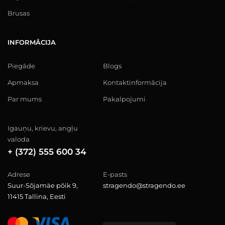
Brusas
INFORMĀCIJA
Piegāde
Blogs
Apmaksa
Kontaktinformācija
Par mums
Pakalpojumi
Igauņu, krievu, angļu
valoda
+ (372) 555 600 34
Adrese
E-pasts
Suur-Sõjamäe põik 9,
stragendo@stragendo.ee
11415 Tallina, Eesti