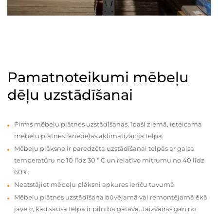
Pamatnoteikumi mēbeļu
dēļu uzstādīšanai
Pirms mēbeļu plātnes uzstādīšanas, īpaši ziemā, ieteicama
mēbeļu plātnes iknedēļas aklimatizācija telpā.
Mēbeļu plāksne ir paredzēta uzstādīšanai telpās ar gaisa
temperatūru no 10 līdz 30 ° C un relatīvo mitrumu no 40 līdz
60%.
Neatstājiet mēbeļu plāksni apkures ierīču tuvumā.
Mēbeļu plātnes uzstādīšana būvējamā vai remontējamā ēkā
jāveic, kad sausā telpa ir pilnībā gatava. Jāizvairās gan no