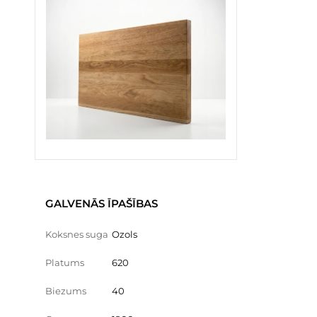
GALVENĀS ĪPAŠĪBAS
Koksnes suga
Ozols
Platums
620
Biezums
40