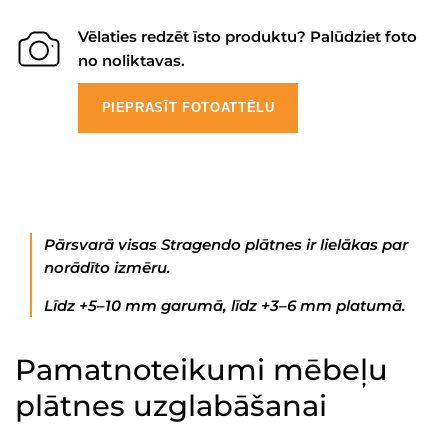
Vēlaties redzēt īsto produktu? Palūdziet foto
no noliktavas.
PIEPRASĪT FOTOATTĒLU
Pārsvarā visas Stragendo plātnes ir lielākas par
norādīto izmēru.
Līdz +5–10 mm garumā, līdz +3–6 mm platumā.
Pamatnoteikumi mēbeļu
plātnes uzglabāšanai