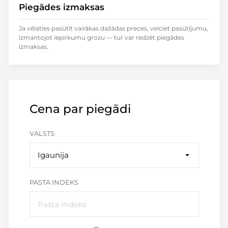
Piegādes izmaksas
Ja vēlaties pasūtīt vairākas dažādas preces, veiciet pasūtījumu,
izmantojot iepirkumu grozu — tur var redzēt piegādes
izmaksas.
Cena par piegādi
VALSTS
Igaunija
PASTA INDEKS