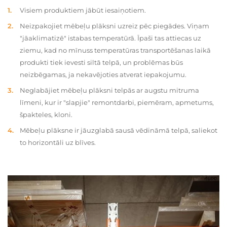
Visiem produktiem jābūt iesaiņotiem.
Neizpakojiet mēbeļu plāksni uzreiz pēc piegādes. Viņam
"jāaklimatizē" istabas temperatūrā. Īpaši tas attiecas uz
ziemu, kad no mīnuss temperatūras transportēšanas laikā
produkti tiek ievesti siltā telpā, un problēmas būs
neizbēgamas, ja nekavējoties atverat iepakojumu.
Neglabājiet mēbeļu plāksni telpās ar augstu mitruma
līmeni, kur ir "slapjie" remontdarbi, piemēram, apmetums,
špakteles, kloni.
Mēbeļu plāksne ir jāuzglabā sausā vēdināmā telpā, saliekot
to horizontāli uz blīves.